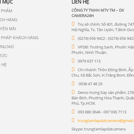
 MỤC
LIÊN HỆ
CÔNG TY TNHH MTV TM – DV
 PHẨM
CAMERA24H
CH HÀNG
Trụ sở chính: Số 401, đường 747
YẾN MÃI
Hội Nghĩa, Tx. Tân Uyên, T.Bình Dư
I PHÁP KHÁCH HÀNG
(0274) 656 9422 - (0274) 656 942
NLOAD
VPDĐ: Trường Sanh, Phước Hậu
Phước, Ninh Thuận.
 TỨC
0979 637 113
N HỆ
Chi nhánh: Thôn Đông Bình, Ấp
Chu, Xã Bắc Sơn, H.Trảng Bom, Đồn
0938 47 48 29
Demo trưng bày sản phẩm: 278
Bán Bích, Phường Hòa Thạnh, Quậ
Phú, Tp.HCM.
093 880 3646 - 097 936 7113
trungtamlapdatcamera@gmail
Skype: trungtamlapdatcamera