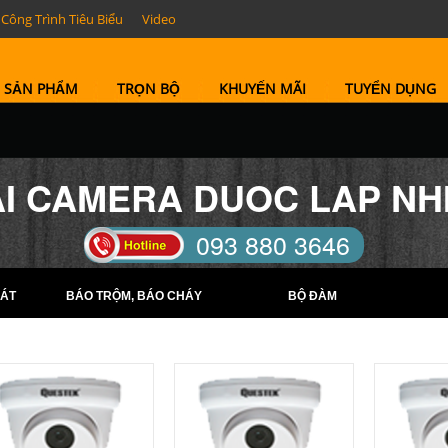
Công Trình Tiêu Biểu
Video
SẢN PHẨM
TRỌN BỘ
KHUYẾN MÃI
TUYỂN DỤNG
AI CAMERA DUOC LAP NH
093 880 3646
TELL: (0274) 6569422 -
ÁT
BÁO TRỘM, BÁO CHÁY
BỘ ĐÀM
(0274) 6569423