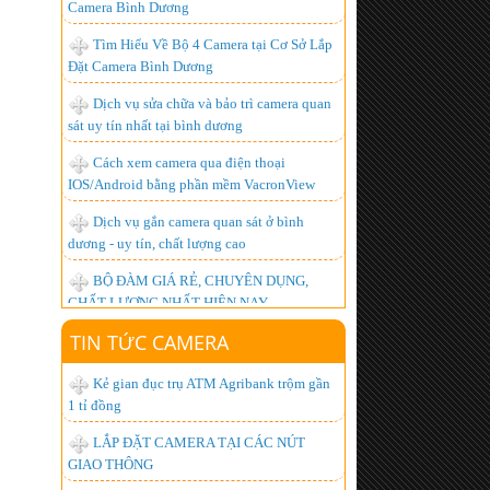
Đặt Camera Bình Dương
Dịch vụ sửa chữa và bảo trì camera quan
sát uy tín nhất tại bình dương
Cách xem camera qua điện thoại
IOS/Android bằng phần mềm VacronView
Dịch vụ gắn camera quan sát ở bình
dương - uy tín, chất lượng cao
BỘ ĐÀM GIÁ RẺ, CHUYÊN DỤNG,
CHẤT LƯỢNG NHẤT HIỆN NAY
Lắp đặt camera giá bao nhiêu là hợp lý
nhất ?
Hơn 1.000 khách hàng đã trở thành
TIN TỨC CAMERA
người tiêu dùng thông minh, còn bạn thì sao?
Kẻ gian đục trụ ATM Agribank trộm gần
Lắp đặt camera quan sát góc rộng xem
1 tỉ đồng
được qua mạng từ xa
LẮP ĐẶT CAMERA TẠI CÁC NÚT
Chuyên Lắp đặt camera tại kcn đồng nai
GIAO THÔNG
- chất lượng nhất