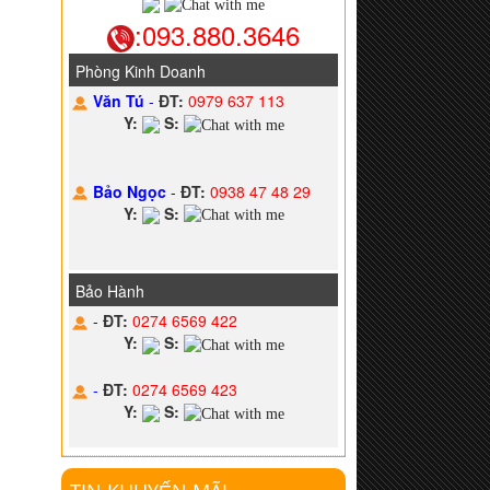
:093.880.3646
Phòng Kinh Doanh
Văn Tú
-
ĐT:
0979 637 113
Y:
S:
Bảo Ngọc
-
ĐT:
0938 47 48 29
Y:
S:
Bảo Hành
-
ĐT:
0274 6569 422
Y:
S:
-
ĐT:
0274 6569 423
Y:
S: