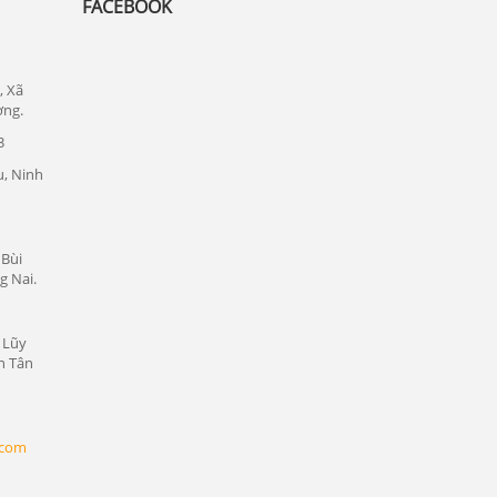
FACEBOOK
Lắp đặt camera quan sát tại quận 1
Lắp đặt camera quan sát tại quận tân bình
Chuyên lắp đặt camera tại các khu công
, Xã
nghiệp tại Bình Dương
ơng.
3
Lắp đặt camera quan sát tại Bàu Bàng,
Bình Dương
, Ninh
Lắp đặt camera quan sát tại Bến Cát,
Bình Dương
 Bùi
Lắp đặt camera quan sát tại Phú Giáo,
g Nai.
Bình Dương
Lắp đặt camera quan sát tại Dầu Tiếng,
 Lũy
Bình Dương
n Tân
Lắp đặt camera quan sát tại Thủ Dầu
Một, Bình Dương
Lắp đặt camera quan sát tại Thuận An,
.com
Bình Dương