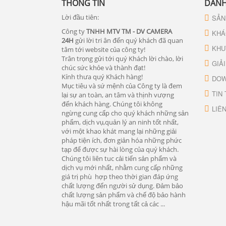
THÔNG TIN
DANH
Lời đầu tiên:
SẢN
Công ty
TNHH MTV TM - DV CAMERA
KHÁ
24H
gửi lời tri ân đến quý khách đã quan
KHU
tâm tới website của công ty!
Trân trọng gửi tới quý Khách lời chào, lời
GIẢ
chúc sức khỏe và thành đạt!
Kính thưa quý Khách hàng!
DOW
Mục tiêu và sứ mệnh của Công ty là đem
TIN
lại sự an toàn, an tâm và thịnh vượng
đến khách hàng. Chúng tôi không
LIÊ
ngừng cung cấp cho quý khách những sản
phẩm, dịch vụ,quản lý an ninh tốt nhất,
với một khao khát mang lại những giải
pháp tiện ích, đơn giản hóa những phức
tạp để được sự hài lòng của quý khách.
Chúng tôi liên tuc cải tiến sản phẩm và
dịch vụ mới nhất, nhằm cung cấp những
giá trị phù hợp theo thời gian đáp ứng
chất lượng đến người sử dụng. Đảm bảo
chất lượng sản phẩm và chế độ bảo hành
hậu mãi tốt nhất trong tất cả các ...