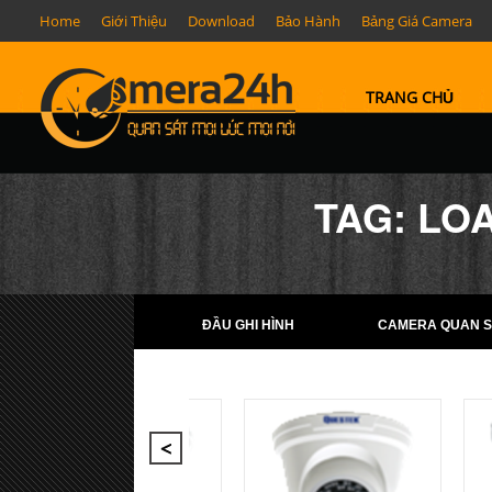
Home
Giới Thiệu
Download
Bảo Hành
Bảng Giá Camera
TRANG CHỦ
TAG: LO
ĐẦU GHI HÌNH
CAMERA QUAN S