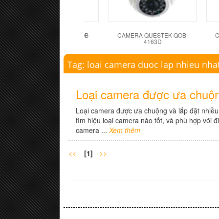
CAMERA QUESTEK QOB-
CAMERA QUESTEK QOB-
C
4162D
4163D
Tag: loai camera duoc lap nhieu nha
Loại camera được ưa chuộng
Loại camera được ưa chuộng và lắp đặt nhiều 
tìm hiệu loại camera nào tốt, và phù hợp với đ
camera ...
Xem thêm
<<
[1]
>>