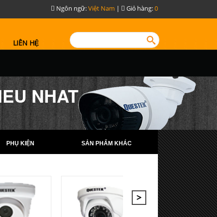
Ngôn ngữ:
Việt Nam
|
Giỏ hàng:
0
LIÊN HỆ
IEU NHAT
PHỤ KIỆN
SẢN PHẨM KHÁC