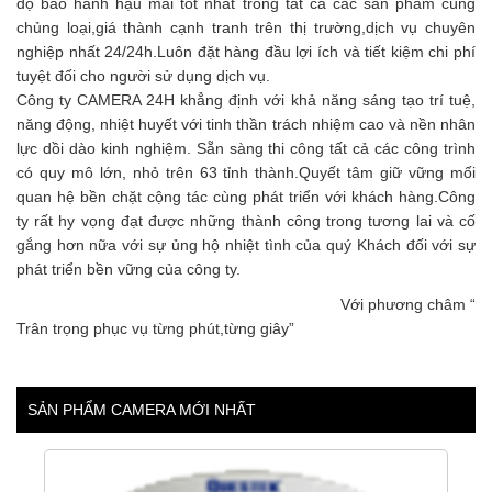
độ bảo hành hậu mãi tốt nhất trong tất cả các sản phẩm cùng
chủng loại,giá thành cạnh tranh trên thị trường,dịch vụ chuyên
nghiệp nhất 24/24h.Luôn đặt hàng đầu lợi ích và tiết kiệm chi phí
tuyệt đối cho người sử dụng dịch vụ.
Công ty CAMERA 24H khẳng định với khả năng sáng tạo trí tuệ,
năng động, nhiệt huyết với tinh thần trách nhiệm cao và nền nhân
lực dồi dào kinh nghiệm. Sẵn sàng thi công tất cả các công trình
có quy mô lớn, nhỏ trên 63 tỉnh thành.Quyết tâm giữ vững mối
quan hệ bền chặt cộng tác cùng phát triển với khách hàng.Công
ty rất hy vọng đạt được những thành công trong tương lai và cố
gắng hơn nữa với sự ủng hộ nhiệt tình của quý Khách đối với sự
phát triển bền vững của công ty.
Với phương châm “
Trân trọng phục vụ từng phút,từng giây”
SẢN PHẨM CAMERA MỚI NHẤT