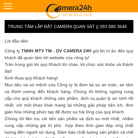
TRUNG TÂM LẮP ĐẶT CAMERA QUAN SÁT || 093 880 3646
Lời đầu tiên:
Công ty
TNHH MTV TM - DV CAMERA 24H
gửi lời tri ân đến quý
khách đã quan tâm tới website của công ty!
Trân trọng gửi tới quý Khách lời chào, lời chúc sức khỏe và thành
đạt!
Kính thưa quý Khách hàng!
Mục tiêu và sứ mệnh của Công ty là đem lại sự an toàn, an tâm
và thịnh vượng đến khách hàng. Chúng tôi không ngừng cung
cấp cho quý khách những sản phẩm, dịch vụ,quản lý an ninh tốt
nhất, với một khao khát mang lại những giải pháp tiện ích, đơn
giản hóa những phức tạp để được sự hài lòng của quý khách.
Chúng tôi liên tuc cải tiến sản phẩm và dịch vụ mới nhất, nhằm
cung cấp những giá trị phù hợp theo thời gian đáp ứng chất
lượng đến người sử dụng. Đảm bảo chất lượng sản phẩm và chế