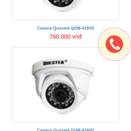
Camera Questek QOB-4191D
760.000 vnđ
Camera Questek QOB-4192D