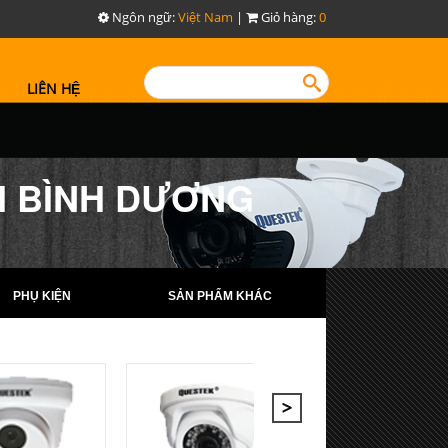
Ngôn ngữ:
Việt Nam
|
Giỏ hàng:
0
LIÊN HỆ
I BÌNH DƯƠNG
PHỤ KIỆN
SẢN PHẨM KHÁC