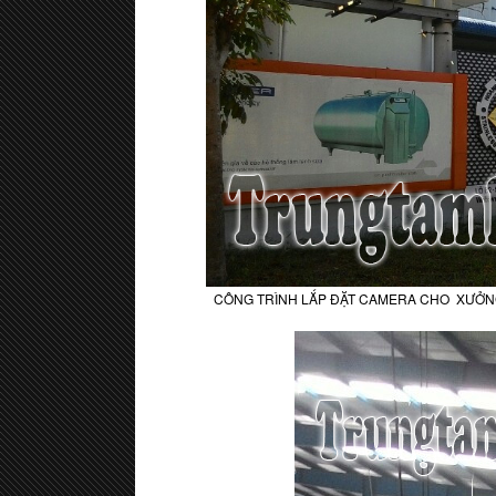
CÔNG TRÌNH LẮP ĐẶT CAMERA CHO XƯỞNG 