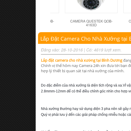
CAMERA QUESTEK QOB-
CAMERA QUESTEK QOB-
C
4162D
4163D
Lắp Đặt Camera Cho Nhà Xưởng tại
Đăng vào: 28-10-2016
|
Có: 4619 lượt xem.
Lắp đặt camera
cho nhà xưởng tại Bình Dương
đang
Chính vị thế hôm nay Camera 24h xin đưa tới bạn đ
hợp lý thiết bị quan sát tại nhà xưởng của mình.
Do đặc điểm của nhà xưởng là diện tích rộng và xa.VÌ vậy
2.8mmm-12mm để có thể điều chỉnh góc nhìn cho hợp vớ
Nhà xưởng thường hay sử dụng điện 3 pha nên sẽ gây nhi
Quý vị phải lưu ý đến các giải pháp chống nhiễu hoặc cá