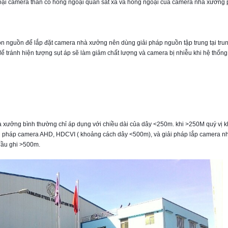
loại camera thân có hồng ngoại quan sát xa và hồng ngoại của camera nhà xưởng p
họn nguồn để lắp đặt camera nhà xưởng nên dùng giải pháp nguồn tập trung tại trun
để tránh hiện tượng sụt áp sẽ làm giảm chất lượng và camera bị nhiễu khi hệ thống 
à xưởng bình thường chỉ áp dụng với chiều dài của dây <250m. khi >250M quý vị kh
i pháp camera AHD, HDCVI ( khoảng cách dây <500m), và giải pháp lắp camera nh
đầu ghi >500m.