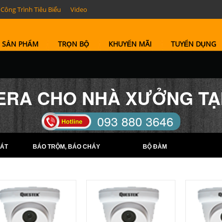
Công Trình Tiêu Biểu
Video
SẢN PHẨM
TRỌN BỘ
KHUYẾN MÃI
TUYỂN DỤNG
ERA CHO NHÀ XƯỞNG TẠ
093 880 3646
TELL: (0274) 6569422 -
ÁT
BÁO TRỘM, BÁO CHÁY
BỘ ĐÀM
(0274) 6569423