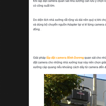
Khi lắp đặt camera quan sát nhà xưởng cần lưu ý chọn 
có công suất lớn.
Do diện tích nhà xưởng rất rộng và dài nên quý vị khi c
và dùng bộ chuyển nguồn Adapter tại vị trí từng camera 
đông .
Giải pháp 
lắp đặt camera Bình Dương
 quan sát cho nh
đặt camera cho những nhà xưởng loại này nên chọn giả
xưởng cáp quang nếu khoảng cách dây từ camera đến 