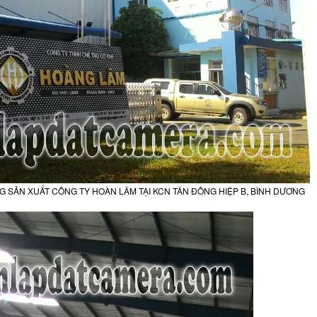
SẢN XUẤT CÔNG TY HOÀN LÂM TẠI KCN TÂN ĐÔNG HIỆP B, BÌNH DƯƠNG