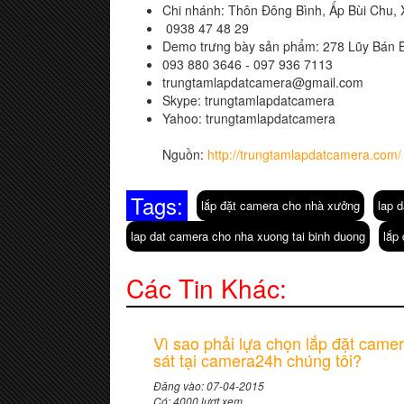
Chi nhánh: Thôn Đông Bình, Ấp Bùi Chu, 
0938 47 48 29
Demo trưng bày sản phẩm: 278 Lũy Bán 
093 880 3646 - 097 936 7113
trungtamlapdatcamera@gmail.com
Skype: trungtamlapdatcamera
Yahoo: trungtamlapdatcamera
Nguồn:
http://trungtamlapdatcamera.com/
Tags:
lắp đặt camera cho nhà xưởng
lap 
lap dat camera cho nha xuong tai binh duong
lắp
Các Tin Khác:
Vì sao phải lựa chọn lắp đặt came
sát tại camera24h chúng tôi?
Đăng vào: 07-04-2015
Có: 4000 lượt xem.