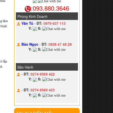
hải 
:093.880.3646
Phòng Kinh Doanh
g tâm 
Văn Tú
-
ĐT:
0979 637 113
hoạt 
Y:
S:
Bảo Ngọc
-
ĐT:
0938 47 48 29
Y:
S:
i lắp 
Bảo Hành
à 
-
ĐT:
0274 6569 422
Y:
S:
-
ĐT:
0274 6569 423
Y:
S: