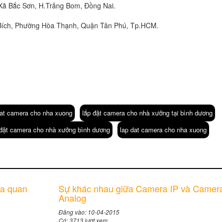
Xã Bắc Sơn, H.Trảng Bom, Đồng Nai.
Bích, Phường Hòa Thạnh, Quận Tân Phú, Tp.HCM.
dat camera cho nha xuong
lắp đặt camera cho nhà xưởng tại bình dương
 đặt camera cho nhà xưởng bình dương
lap dat camera cho nha xuong
ra quan
Sự khác nhau giữa Camera IP và Camer
Analog
Đăng vào: 10-04-2015
Có: 3713 lượt xem.