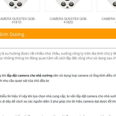
AMERA QUESTEK QOB-
CAMERA QUESTEK QOB-
CAMERA 
4181D
4182D
 Bình Dương
 là xu hướng được rất nhiều nhà thầu, xưởng công ty trên địa tỉnh chú ý đ
ọc những thông tin đáng quan tâm về cách lắp đặt cũng như xử dụng sao c
 khi 
lắp đặt camera cho nhà xưởng
 nên sử dụng loại camera có ống kính điều ch
i nhu cầu quan sát của chủ đầu tư.
ễu tín hiệu.Vì vậy khi lựa chọn nhà cung cấp, tư vấn lắp đặt camera cho nhà xưở
c đi dây để cách xa các nguồn điện 3 pha giúp cho tín hiệu camera đạt được tốt nh