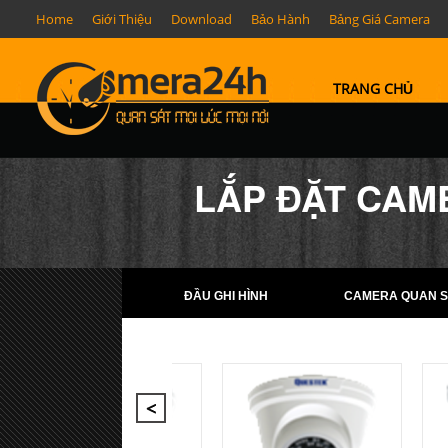
Home
Giới Thiệu
Download
Bảo Hành
Bảng Giá Camera
TRANG CHỦ
LẮP ĐẶT CAM
ĐẦU GHI HÌNH
CAMERA QUAN S