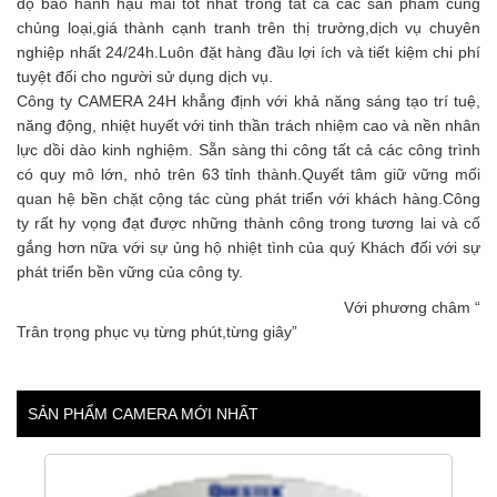
độ bảo hành hậu mãi tốt nhất trong tất cả các sản phẩm cùng
chủng loại,giá thành cạnh tranh trên thị trường,dịch vụ chuyên
nghiệp nhất 24/24h.Luôn đặt hàng đầu lợi ích và tiết kiệm chi phí
tuyệt đối cho người sử dụng dịch vụ.
Công ty CAMERA 24H khẳng định với khả năng sáng tạo trí tuệ,
năng động, nhiệt huyết với tinh thần trách nhiệm cao và nền nhân
lực dồi dào kinh nghiệm. Sẵn sàng thi công tất cả các công trình
có quy mô lớn, nhỏ trên 63 tỉnh thành.Quyết tâm giữ vững mối
quan hệ bền chặt cộng tác cùng phát triển với khách hàng.Công
ty rất hy vọng đạt được những thành công trong tương lai và cố
gắng hơn nữa với sự ủng hộ nhiệt tình của quý Khách đối với sự
phát triển bền vững của công ty.
Với phương châm “
Trân trọng phục vụ từng phút,từng giây”
SẢN PHẨM CAMERA MỚI NHẤT