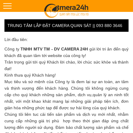
TRUNG TÂM LẮP ĐẶT CAMERA QUAN SÁT || 093 880 3646
Lời đầu tiên:
Công ty
TNHH MTV TM - DV CAMERA 24H
gửi lời tri ân đến quý
khách đã quan tâm tới website của công ty!
Trân trọng gửi tới quý Khách lời chào, lời chúc sức khỏe và thành
đạt!
Kính thưa quý Khách hàng!
Mục tiêu và sứ mệnh của Công ty là đem lại sự an toàn, an tâm
và thịnh vượng đến khách hàng. Chúng tôi không ngừng cung
cấp cho quý khách những sản phẩm, dịch vụ,quản lý an ninh tốt
nhất, với một khao khát mang lại những giải pháp tiện ích, đơn
giản hóa những phức tạp để được sự hài lòng của quý khách.
Chúng tôi liên tuc cải tiến sản phẩm và dịch vụ mới nhất, nhằm
cung cấp những giá trị phù hợp theo thời gian đáp ứng chất
lượng đến người sử dụng. Đảm bảo chất lượng sản phẩm và chế