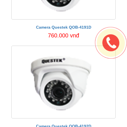
Camera Questek QOB-4191D
760.000 vnđ
Camera Questek QOB-4192D