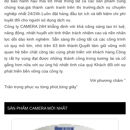
độ bảo hành hậu mãi tốt nhất trong tất cả các sản phẩm cùng
chủng loại,giá thành cạnh tranh trên thị trường,dịch vụ chuyên
nghiệp nhất 24/24h.Luôn đặt hàng đầu lợi ích và tiết kiệm chi phí
tuyệt đối cho người sử dụng dịch vụ.
Công ty CAMERA 24H khẳng định với khả năng sáng tạo trí tuệ,
năng động, nhiệt huyết với tinh thần trách nhiệm cao và nền nhân
lực dồi dào kinh nghiệm. Sẵn sàng thi công tất cả các công trình
có quy mô lớn, nhỏ trên 63 tỉnh thành.Quyết tâm giữ vững mối
quan hệ bền chặt cộng tác cùng phát triển với khách hàng.Công
ty rất hy vọng đạt được những thành công trong tương lai và cố
gắng hơn nữa với sự ủng hộ nhiệt tình của quý Khách đối với sự
phát triển bền vững của công ty.
Với phương châm “
Trân trọng phục vụ từng phút,từng giây”
SẢN PHẨM CAMERA MỚI NHẤT