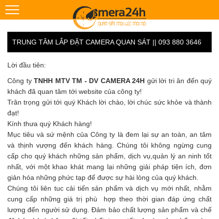
TRUNG TÂM LẮP ĐẶT CAMERA QUAN SÁT || 093 880 3646
Lời đầu tiên:
Công ty
TNHH MTV TM - DV CAMERA 24H
gửi lời tri ân đến quý
khách đã quan tâm tới website của công ty!
Trân trọng gửi tới quý Khách lời chào, lời chúc sức khỏe và thành
đạt!
Kính thưa quý Khách hàng!
Mục tiêu và sứ mệnh của Công ty là đem lại sự an toàn, an tâm
và thịnh vượng đến khách hàng. Chúng tôi không ngừng cung
cấp cho quý khách những sản phẩm, dịch vụ,quản lý an ninh tốt
nhất, với một khao khát mang lại những giải pháp tiện ích, đơn
giản hóa những phức tạp để được sự hài lòng của quý khách.
Chúng tôi liên tuc cải tiến sản phẩm và dịch vụ mới nhất, nhằm
cung cấp những giá trị phù hợp theo thời gian đáp ứng chất
lượng đến người sử dụng. Đảm bảo chất lượng sản phẩm và chế