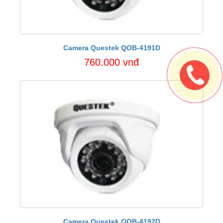
Camera Questek QOB-4191D
760.000 vnđ
Camera Questek QOB-4192D