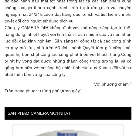
độ bảo hành hậu mãi tốt nhất trong tất cả các sản phẩm cùng
chủng loại,giá thành cạnh tranh trên thị trường,dịch vụ chuyên
nghiệp nhất 24/24h.Luôn đặt hàng đầu lợi ích và tiết kiệm chi phí
tuyệt đối cho người sử dụng dịch vụ.
Công ty CAMERA 24H khẳng định với khả năng sáng tạo trí tuệ,
năng động, nhiệt huyết với tinh thần trách nhiệm cao và nền nhân
lực dồi dào kinh nghiệm. Sẵn sàng thi công tất cả các công trình
có quy mô lớn, nhỏ trên 63 tỉnh thành.Quyết tâm giữ vững mối
quan hệ bền chặt cộng tác cùng phát triển với khách hàng.Công
ty rất hy vọng đạt được những thành công trong tương lai và cố
gắng hơn nữa với sự ủng hộ nhiệt tình của quý Khách đối với sự
phát triển bền vững của công ty.
Với phương châm “
Trân trọng phục vụ từng phút,từng giây”
SẢN PHẨM CAMERA MỚI NHẤT