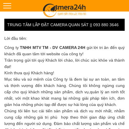
TRUNG TÂM LẮP ĐẶT CAMERA QUAN SÁT || 093 880 3646
Lời đầu tiên:
Công ty
TNHH MTV TM - DV CAMERA 24H
gửi lời tri ân đến quý
khách đã quan tâm tới website của công ty!
Trân trọng gửi tới quý Khách lời chào, lời chúc sức khỏe và thành
đạt!
Kính thưa quý Khách hàng!
Mục tiêu và sứ mệnh của Công ty là đem lại sự an toàn, an tâm
và thịnh vượng đến khách hàng. Chúng tôi không ngừng cung
cấp cho quý khách những sản phẩm, dịch vụ,quản lý an ninh tốt
nhất, với một khao khát mang lại những giải pháp tiện ích, đơn
giản hóa những phức tạp để được sự hài lòng của quý khách.
Chúng tôi liên tuc cải tiến sản phẩm và dịch vụ mới nhất, nhằm
cung cấp những giá trị phù hợp theo thời gian đáp ứng chất
lượng đến người sử dụng. Đảm bảo chất lượng sản phẩm và chế