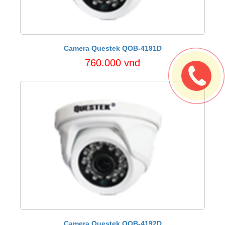
Camera Questek QOB-4191D
760.000 vnđ
Camera Questek QOB-4192D