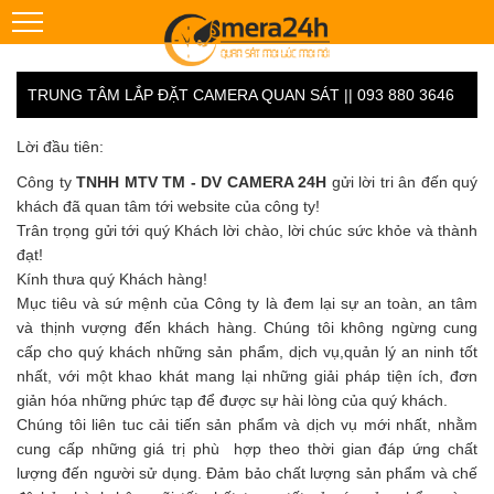
TRUNG TÂM LẮP ĐẶT CAMERA QUAN SÁT || 093 880 3646
Lời đầu tiên:
Công ty
TNHH MTV TM - DV CAMERA 24H
gửi lời tri ân đến quý
khách đã quan tâm tới website của công ty!
Trân trọng gửi tới quý Khách lời chào, lời chúc sức khỏe và thành
đạt!
Kính thưa quý Khách hàng!
Mục tiêu và sứ mệnh của Công ty là đem lại sự an toàn, an tâm
và thịnh vượng đến khách hàng. Chúng tôi không ngừng cung
cấp cho quý khách những sản phẩm, dịch vụ,quản lý an ninh tốt
nhất, với một khao khát mang lại những giải pháp tiện ích, đơn
giản hóa những phức tạp để được sự hài lòng của quý khách.
Chúng tôi liên tuc cải tiến sản phẩm và dịch vụ mới nhất, nhằm
cung cấp những giá trị phù hợp theo thời gian đáp ứng chất
lượng đến người sử dụng. Đảm bảo chất lượng sản phẩm và chế