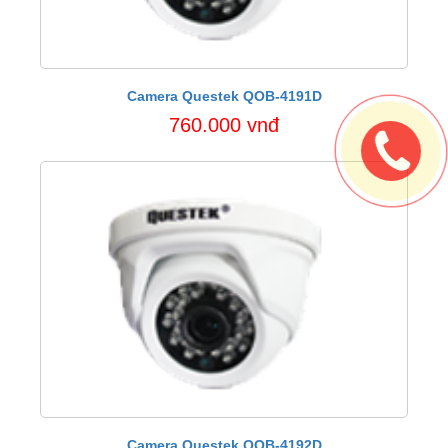
Camera Questek QOB-4191D
760.000 vnđ
Camera Questek QOB-4192D