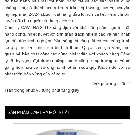
độ bảo hành hậu mãi tốt nhất trong tất cả các sản phẩm cùng
chủng loại,giá thành cạnh tranh trên thị trường,dịch vụ chuyên
nghiệp nhất 24/24h.Luôn đặt hàng đầu lợi ích và tiết kiệm chi phí
tuyệt đối cho người sử dụng dịch vụ.
Công ty CAMERA 24H khẳng định với khả năng sáng tạo trí tuệ,
năng động, nhiệt huyết với tinh thần trách nhiệm cao và nền nhân
lực dồi dào kinh nghiệm. Sẵn sàng thi công tất cả các công trình
có quy mô lớn, nhỏ trên 63 tỉnh thành.Quyết tâm giữ vững mối
quan hệ bền chặt cộng tác cùng phát triển với khách hàng.Công
ty rất hy vọng đạt được những thành công trong tương lai và cố
gắng hơn nữa với sự ủng hộ nhiệt tình của quý Khách đối với sự
phát triển bền vững của công ty.
Với phương châm “
Trân trọng phục vụ từng phút,từng giây”
SẢN PHẨM CAMERA MỚI NHẤT