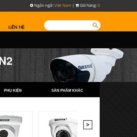
Ngôn ngữ:
Việt Nam
|
Giỏ hàng:
0
LIÊN HỆ
8N2
PHỤ KIỆN
SẢN PHẨM KHÁC