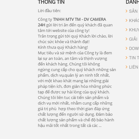
THÔNG TIN
DANH
Lời đầu tiên:
SẢN
Công ty
TNHH MTV TM - DV CAMERA
KHÁ
24H
gửi lời tri ân đến quý khách đã quan
KHU
tâm tới website của công ty!
Trân trọng gửi tới quý Khách lời chào, lời
GIẢI
chúc sức khỏe và thành đạt!
Kính thưa quý Khách hàng!
DOW
Mục tiêu và sứ mệnh của Công ty là đem
TIN 
lại sự an toàn, an tâm và thịnh vượng
đến khách hàng. Chúng tôi không
LIÊN
ngừng cung cấp cho quý khách những sản
phẩm, dịch vụ,quản lý an ninh tốt nhất,
với một khao khát mang lại những giải
pháp tiện ích, đơn giản hóa những phức
tạp để được sự hài lòng của quý khách.
Chúng tôi liên tuc cải tiến sản phẩm và
dịch vụ mới nhất, nhằm cung cấp những
giá trị phù hợp theo thời gian đáp ứng
chất lượng đến người sử dụng. Đảm bảo
chất lượng sản phẩm và chế độ bảo hành
hậu mãi tốt nhất trong tất cả các ...