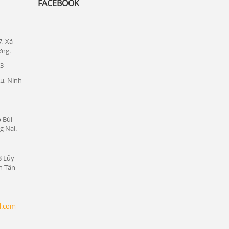
FACEBOOK
Lắp đặt camera quan sát tại quận 1
Lắp đặt camera quan sát tại quận tân bình
7, Xã
Chuyên lắp đặt camera tại các khu công
ơng.
nghiệp tại Bình Dương
23
Lắp đặt camera quan sát tại Bàu Bàng,
u, Ninh
Bình Dương
Lắp đặt camera quan sát tại Bến Cát,
Bình Dương
 Bùi
Lắp đặt camera quan sát tại Phú Giáo,
g Nai.
Bình Dương
Lắp đặt camera quan sát tại Dầu Tiếng,
8 Lũy
Bình Dương
n Tân
Lắp đặt camera quan sát tại Thủ Dầu
Một, Bình Dương
l.com
Lắp đặt camera quan sát tại Thuận An,
Bình Dương