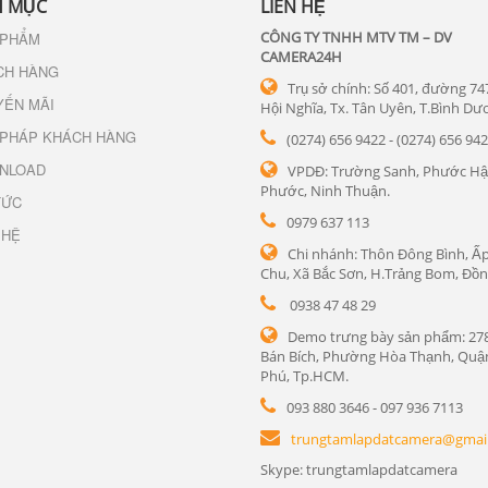
 MỤC
LIÊN HỆ
CÔNG TY TNHH MTV TM – DV
 PHẨM
CAMERA24H
CH HÀNG
Trụ sở chính: Số 401, đường 74
YẾN MÃI
Hội Nghĩa, Tx. Tân Uyên, T.Bình Dư
 PHÁP KHÁCH HÀNG
(0274) 656 9422 - (0274) 656 94
NLOAD
VPDĐ: Trường Sanh, Phước Hậ
Phước, Ninh Thuận.
TỨC
0979 637 113
 HỆ
Chi nhánh: Thôn Đông Bình, Ấp
Chu, Xã Bắc Sơn, H.Trảng Bom, Đồn
0938 47 48 29
Demo trưng bày sản phẩm: 27
Bán Bích, Phường Hòa Thạnh, Quậ
Phú, Tp.HCM.
093 880 3646 - 097 936 7113
trungtamlapdatcamera@gmai
Skype: trungtamlapdatcamera