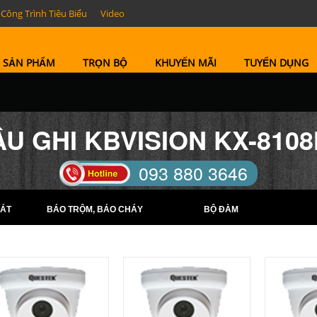
Công Trình Tiêu Biểu
Video
SẢN PHẨM
TRỌN BỘ
KHUYẾN MÃI
TUYỂN DỤNG
U GHI KBVISION KX-810
093 880 3646
TELL: (0274) 6569422 -
ÁT
BÁO TRỘM, BÁO CHÁY
BỘ ĐÀM
(0274) 6569423