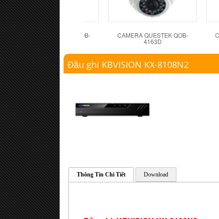
CAMERA QUESTEK QOB-
CAMERA QUESTEK QOB-
C
4162D
4163D
Đầu ghi KBVISION KX-8108N2
Thông Tin Chi Tiết
Download