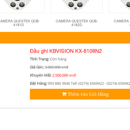
AMERA QUESTEK QOB-
CAMERA QUESTEK QOB-
CAMERA 
4181D
4182D
Đầu ghi KBVISION KX-8108N2
Tình Trạng:
Còn hàng
Giá Gốc:
3.060.000 vnđ
Khuyến Mãi:
2.500.000 vnđ
Đặt Hàng:
093 880 3646 Tell: (0274) 6569422 - (0274) 65694
Thêm vào Giỏ Hàng