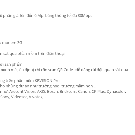
độ phân giải lên đến 6 Mp, băng thông tối đa 80Mbps
mua modem 3G
an sát qua phần mềm trên điện thoại
đời sản phẩm
 mạnh mẽ , ổn định) chỉ cần scan QR Code :dễ dàng cài đặt ,quan sát qua
 động trên phần mềm KBVISION Pro
 cho những dự án như trường học , trường mầm non .....
như: Arecont Vision, AXIS, Bosch, Brickcom, Canon, CP Plus, Dynacolor,
ony, Videosec, Vivotek,...