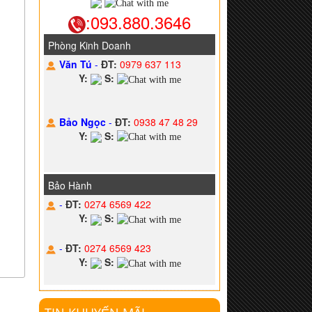
:093.880.3646
Phòng Kinh Doanh
Văn Tú
-
ĐT:
0979 637 113
Y:
S:
Bảo Ngọc
-
ĐT:
0938 47 48 29
Y:
S:
Bảo Hành
-
ĐT:
0274 6569 422
Y:
S:
-
ĐT:
0274 6569 423
Y:
S: