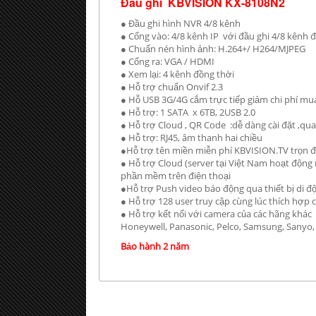
Đầu ghi KBVISION KX-8108N2
● Đầu ghi hình NVR 4/8 kênh
● Cổng vào: 4/8 kênh IP với đầu ghi 4/8 kênh 
● Chuẩn nén hình ảnh: H.264+/ H264/MJPEG
● Cổng ra: VGA / HDMI
● Xem lại: 4 kênh đồng thời
● Hỗ trợ chuẩn Onvif 2.3
● Hỗ USB 3G/4G cắm trực tiếp giảm chi phí 
● Hỗ trợ: 1 SATA x 6TB, 2USB 2.0
● Hỗ trợ Cloud , QR Code :dễ dàng cài đặt ,qu
● Hỗ trợ: RJ45, âm thanh hai chiều
●Hỗ trợ tên miền miễn phí KBVISION.TV trọn 
● Hỗ trợ Cloud (server tại Việt Nam hoạt động
phần mềm trên điện thoại
●Hỗ trợ Push video báo động qua thiết bị di
● Hỗ trợ 128 user truy cập cùng lúc thích hợp
● Hỗ trợ kết nối với camera của các hãng khác 
Honeywell, Panasonic, Pelco, Samsung, Sanyo, S
Bảo hành 2 năm