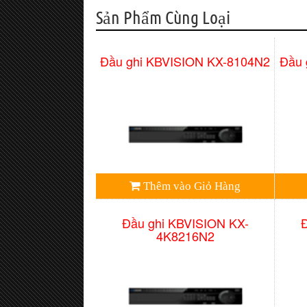
Sản Phẩm Cùng Loại
Đầu ghi KBVISION KX-8104N2
Đầu 
Thêm vào Giỏ Hàng
Đầu ghi KBVISION KX-
4K8216N2