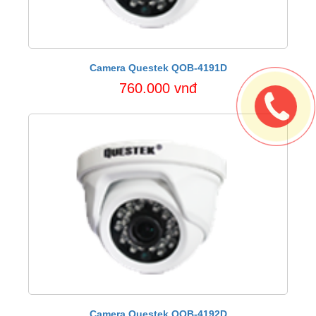
Camera Questek QOB-4191D
760.000 vnđ
Camera Questek QOB-4192D