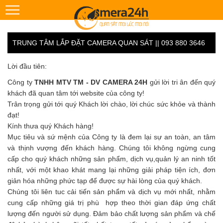
TRUNG TÂM LẮP ĐẶT CAMERA QUAN SÁT || 093 880 3646
Lời đầu tiên:
Công ty
TNHH MTV TM - DV CAMERA 24H
gửi lời tri ân đến quý
khách đã quan tâm tới website của công ty!
Trân trọng gửi tới quý Khách lời chào, lời chúc sức khỏe và thành
đạt!
Kính thưa quý Khách hàng!
Mục tiêu và sứ mệnh của Công ty là đem lại sự an toàn, an tâm
và thịnh vượng đến khách hàng. Chúng tôi không ngừng cung
cấp cho quý khách những sản phẩm, dịch vụ,quản lý an ninh tốt
nhất, với một khao khát mang lại những giải pháp tiện ích, đơn
giản hóa những phức tạp để được sự hài lòng của quý khách.
Chúng tôi liên tuc cải tiến sản phẩm và dịch vụ mới nhất, nhằm
cung cấp những giá trị phù hợp theo thời gian đáp ứng chất
lượng đến người sử dụng. Đảm bảo chất lượng sản phẩm và chế