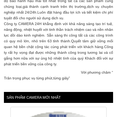
độ bảo hành hậu mãi tốt nhất trong tất cả các sản phẩm cùng
chủng loại,giá thành cạnh tranh trên thị trường,dịch vụ chuyên
nghiệp nhất 24/24h.Luôn đặt hàng đầu lợi ích và tiết kiệm chi phí
tuyệt đối cho người sử dụng dịch vụ.
Công ty CAMERA 24H khẳng định với khả năng sáng tạo trí tuệ,
năng động, nhiệt huyết với tinh thần trách nhiệm cao và nền nhân
lực dồi dào kinh nghiệm. Sẵn sàng thi công tất cả các công trình
có quy mô lớn, nhỏ trên 63 tỉnh thành.Quyết tâm giữ vững mối
quan hệ bền chặt cộng tác cùng phát triển với khách hàng.Công
ty rất hy vọng đạt được những thành công trong tương lai và cố
gắng hơn nữa với sự ủng hộ nhiệt tình của quý Khách đối với sự
phát triển bền vững của công ty.
Với phương châm “
Trân trọng phục vụ từng phút,từng giây”
SẢN PHẨM CAMERA MỚI NHẤT