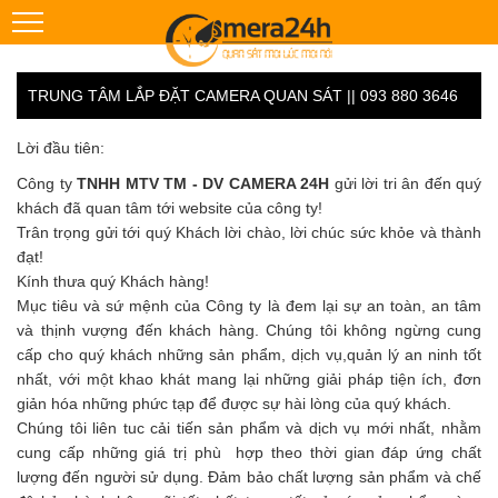
TRUNG TÂM LẮP ĐẶT CAMERA QUAN SÁT || 093 880 3646
Lời đầu tiên:
Công ty
TNHH MTV TM - DV CAMERA 24H
gửi lời tri ân đến quý
khách đã quan tâm tới website của công ty!
Trân trọng gửi tới quý Khách lời chào, lời chúc sức khỏe và thành
đạt!
Kính thưa quý Khách hàng!
Mục tiêu và sứ mệnh của Công ty là đem lại sự an toàn, an tâm
và thịnh vượng đến khách hàng. Chúng tôi không ngừng cung
cấp cho quý khách những sản phẩm, dịch vụ,quản lý an ninh tốt
nhất, với một khao khát mang lại những giải pháp tiện ích, đơn
giản hóa những phức tạp để được sự hài lòng của quý khách.
Chúng tôi liên tuc cải tiến sản phẩm và dịch vụ mới nhất, nhằm
cung cấp những giá trị phù hợp theo thời gian đáp ứng chất
lượng đến người sử dụng. Đảm bảo chất lượng sản phẩm và chế