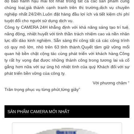
độ bảo hành hậu mãi tốt nhất trong tất cả các sản phẩm cùng
chủng loại,giá thành cạnh tranh trên thị trường,dịch vụ chuyên
nghiệp nhất 24/24h.Luôn đặt hàng đầu lợi ích và tiết kiệm chi phí
tuyệt đối cho người sử dụng dịch vụ.
Công ty CAMERA 24H khẳng định với khả năng sáng tạo trí tuệ,
năng động, nhiệt huyết với tinh thần trách nhiệm cao và nền nhân
lực dồi dào kinh nghiệm. Sẵn sàng thi công tất cả các công trình
có quy mô lớn, nhỏ trên 63 tỉnh thành.Quyết tâm giữ vững mối
quan hệ bền chặt cộng tác cùng phát triển với khách hàng.Công
ty rất hy vọng đạt được những thành công trong tương lai và cố
gắng hơn nữa với sự ủng hộ nhiệt tình của quý Khách đối với sự
phát triển bền vững của công ty.
Với phương châm “
Trân trọng phục vụ từng phút,từng giây”
SẢN PHẨM CAMERA MỚI NHẤT