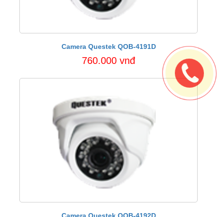
Camera Questek QOB-4191D
760.000 vnđ
Camera Questek QOB-4192D