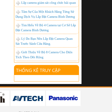
Lắp camera giám sát công chức hải quan
Chuyên Lắp đặt camera tại kcn đồng nai
Tâm Sự Của Một Khách Hàng Từng Sử
- chất lượng nhất
Dụng Dịch Vụ Lắp Đặt Camera Bình Dương
Lắp đặt camera quan sát giá rẻ tại Đồng
Tìm Hiểu Về Bộ 4 Camera tại Cơ Sở Lắp
Nai
Đặt Camera Bình Dương
Camera IP là gì? Ưu điểm của camera ip?
Lý Do Bạn Nên Lắp Đặt Camera Quan
Sát Trước Sảnh Cửa Hàng.
lắp đặt camera giá rẻ tphcm, lắp đặt
camera tphcm
Giới Thiệu Về Bộ 8 Camera Cho Diện
Tích Theo Dõi Rộng
Lắp đặt truyền hình k+, Lắp đặt k+
Lắp đặt camera tại công ty ValiExo
THỐNG KÊ TRUY CẬP
Lắp Đặt Camera công ty S.G tại Bình
Dương
Lắp đặt camera tại bình dương
Lắp Đặt Camera Bình Dương
Lắp đặt camera quan sát tại quận 7