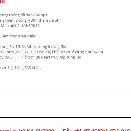
4NR
 băng thông tối đa 512Mbps
ộng thêm 8 cổng HDMI thêm chi phí)
. Màn hình2: 1/4/8/9/16
5, âm thanh hai chiều
trong Raid 5, 64 Mbps trong ổ cứng đơn.
B Ports (2 USB 2.0 , 2 USB 3.0) ( hỗ trợ với ổ cứng Hot-swap)
, iSCSI . . Hỗ trợ 128 users truy cập cùng lúc
ữ với hệ thống SAS khác.
ever lưu trữ KA-SV2000
Đầu ghi KBVISION KRA-048