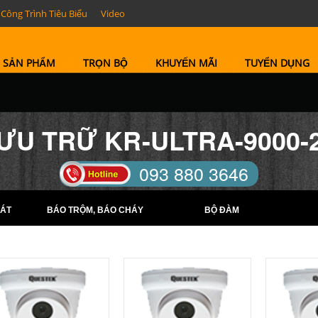
Công Trình Tiêu Biểu
Video
SẢN PHẨM
TRỌN BỘ
KHUYẾN MÃI
TUYỂN DỤNG
ƯU TRỮ KR-ULTRA-9000-2
093 880 3646
TELL: (0274) 6569422 -
ÁT
BÁO TRỘM, BÁO CHÁY
BỘ ĐÀM
(0274) 6569423