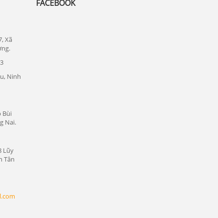
FACEBOOK
Lắp đặt camera quan sát tại quận Thủ
Đức
Lắp đặt camera quan sát tại quận 1
7, Xã
ơng.
Lắp đặt camera quan sát tại quận tân bình
23
Chuyên lắp đặt camera tại các khu công
u, Ninh
nghiệp tại Bình Dương
Lắp đặt camera quan sát tại Bàu Bàng,
Bình Dương
 Bùi
g Nai.
Lắp đặt camera quan sát tại Bến Cát,
Bình Dương
Lắp đặt camera quan sát tại Phú Giáo,
8 Lũy
Bình Dương
n Tân
Lắp đặt camera quan sát tại Dầu Tiếng,
Bình Dương
l.com
Lắp đặt camera quan sát tại Thủ Dầu
Một, Bình Dương