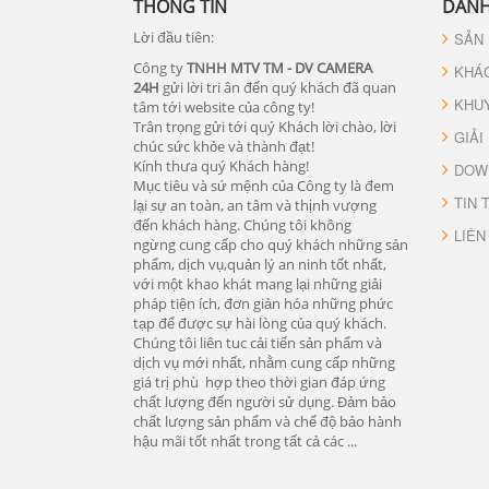
THÔNG TIN
DANH
Lời đầu tiên:
SẢN
Công ty
TNHH MTV TM - DV CAMERA
KHÁ
24H
gửi lời tri ân đến quý khách đã quan
KHU
tâm tới website của công ty!
Trân trọng gửi tới quý Khách lời chào, lời
GIẢI
chúc sức khỏe và thành đạt!
Kính thưa quý Khách hàng!
DOW
Mục tiêu và sứ mệnh của Công ty là đem
TIN 
lại sự an toàn, an tâm và thịnh vượng
đến khách hàng. Chúng tôi không
LIÊN
ngừng cung cấp cho quý khách những sản
phẩm, dịch vụ,quản lý an ninh tốt nhất,
với một khao khát mang lại những giải
pháp tiện ích, đơn giản hóa những phức
tạp để được sự hài lòng của quý khách.
Chúng tôi liên tuc cải tiến sản phẩm và
dịch vụ mới nhất, nhằm cung cấp những
giá trị phù hợp theo thời gian đáp ứng
chất lượng đến người sử dụng. Đảm bảo
chất lượng sản phẩm và chế độ bảo hành
hậu mãi tốt nhất trong tất cả các ...