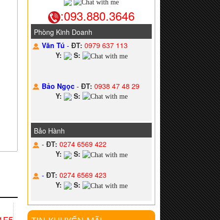
:093.880.3646
Phòng Kinh Doanh
Văn Tú
-
ĐT:
0979 637 113
Y:
S:
Bảo Ngọc
-
ĐT:
0938 47 48 29
Y:
S:
Bảo Hành
-
ĐT:
0274 6569 422
Y:
S:
-
ĐT:
0274 6569 423
Y:
S:
1F5