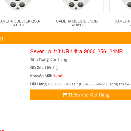
AMERA QUESTEK QOB-
CAMERA QUESTEK QOB-
CAMERA 
4181D
4182D
NR
Sever lưu trữ KR-Ultra-9000-256- 24NR
Tình Trạng:
Còn hàng
Giá Gốc:
Liên hệ
Khuyến Mãi:
0 vnđ
Đặt Hàng:
093 880 3646 Tell: (0274) 6569422 - (0274) 65694
Thêm vào Giỏ Hàng