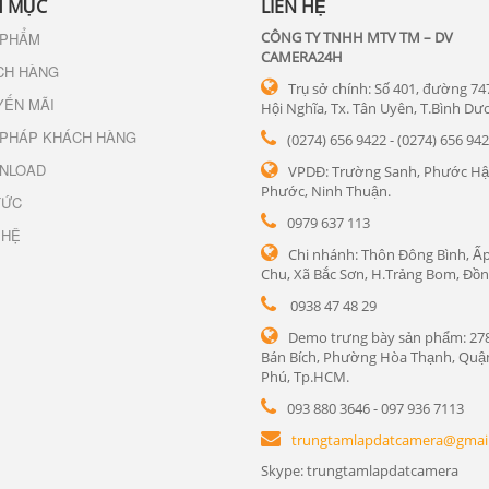
 MỤC
LIÊN HỆ
CÔNG TY TNHH MTV TM – DV
 PHẨM
CAMERA24H
CH HÀNG
Trụ sở chính: Số 401, đường 74
YẾN MÃI
Hội Nghĩa, Tx. Tân Uyên, T.Bình Dư
 PHÁP KHÁCH HÀNG
(0274) 656 9422 - (0274) 656 94
NLOAD
VPDĐ: Trường Sanh, Phước Hậ
Phước, Ninh Thuận.
TỨC
0979 637 113
 HỆ
Chi nhánh: Thôn Đông Bình, Ấp
Chu, Xã Bắc Sơn, H.Trảng Bom, Đồn
0938 47 48 29
Demo trưng bày sản phẩm: 27
Bán Bích, Phường Hòa Thạnh, Quậ
Phú, Tp.HCM.
093 880 3646 - 097 936 7113
trungtamlapdatcamera@gmai
Skype: trungtamlapdatcamera