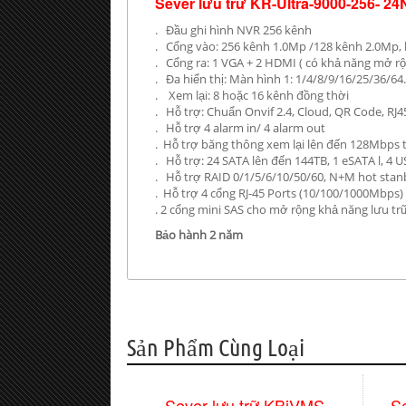
Sever lưu trữ KR-Ultra-9000-256- 2
. Đầu ghi hình NVR 256 kênh
. Cổng vào: 256 kênh 1.0Mp /128 kênh 2.0Mp,
. Cổng ra: 1 VGA + 2 HDMI ( có khả năng mở r
. Đa hiển thị: Màn hình 1: 1/4/8/9/16/25/36/64
. Xem lại: 8 hoặc 16 kênh đồng thời
. Hỗ trợ: Chuẩn Onvif 2.4, Cloud, QR Code, RJ4
. Hỗ trợ 4 alarm in/ 4 alarm out
. Hỗ trợ băng thông xem lại lên đến 128Mbps 
. Hỗ trợ: 24 SATA lên đến 144TB, 1 eSATA l, 4 US
. Hỗ trợ RAID 0/1/5/6/10/50/60, N+M hot stanby
. Hỗ trợ 4 cổng RJ-45 Ports (10/100/1000Mbps)
. 2 cổng mini SAS cho mở rộng khả năng lưu tr
Bảo hành 2 năm
Sản Phẩm Cùng Loại
Sever lưu trữ KBiVMS
S