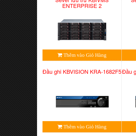
ENTERPRISE 2
Thêm vào Giỏ Hàng
Đầu ghi KBVISION KRA-1682F5
Đầu 
Thêm vào Giỏ Hàng