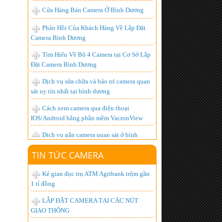
Camera Bình Dương
Tìm Hiểu Về Bộ 4 Camera tại Cơ Sở Lắp
Đặt Camera Bình Dương
Dịch vụ sửa chữa và bảo trì camera quan
sát uy tín nhất tại bình dương
Cách xem camera qua điện thoại
IOS/Android bằng phần mềm VacronView
Dịch vụ gắn camera quan sát ở bình
dương - uy tín, chất lượng cao
BỘ ĐÀM GIÁ RẺ, CHUYÊN DỤNG,
CHẤT LƯỢNG NHẤT HIỆN NAY
TIN TỨC CAMERA
Lắp đặt camera giá bao nhiêu là hợp lý
nhất ?
Kẻ gian đục trụ ATM Agribank trộm gần
1 tỉ đồng
Hơn 1.000 khách hàng đã trở thành
người tiêu dùng thông minh, còn bạn thì sao?
LẮP ĐẶT CAMERA TẠI CÁC NÚT
GIAO THÔNG
Lắp đặt camera quan sát góc rộng xem
được qua mạng từ xa