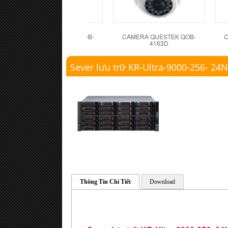
CAMERA QUESTEK QOB-
CAMERA QUESTEK QOB-
C
4162D
4163D
Sever lưu trữ KR-Ultra-9000-256- 24
Thông Tin Chi Tiết
Download