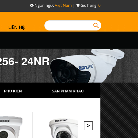
Ngôn ngữ:
Việt Nam
|
Giỏ hàng:
0
LIÊN HỆ
56- 24NR
PHỤ KIỆN
SẢN PHẨM KHÁC