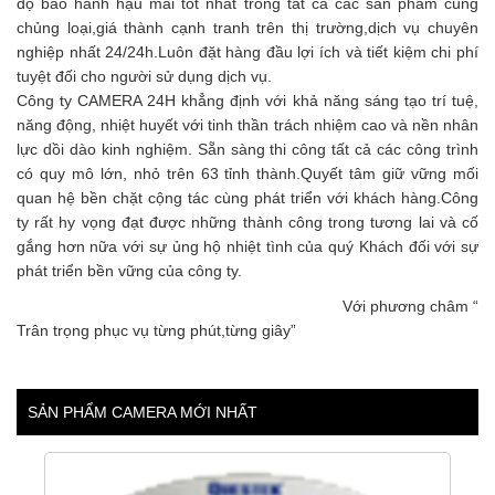
độ bảo hành hậu mãi tốt nhất trong tất cả các sản phẩm cùng
chủng loại,giá thành cạnh tranh trên thị trường,dịch vụ chuyên
nghiệp nhất 24/24h.Luôn đặt hàng đầu lợi ích và tiết kiệm chi phí
tuyệt đối cho người sử dụng dịch vụ.
Công ty CAMERA 24H khẳng định với khả năng sáng tạo trí tuệ,
năng động, nhiệt huyết với tinh thần trách nhiệm cao và nền nhân
lực dồi dào kinh nghiệm. Sẵn sàng thi công tất cả các công trình
có quy mô lớn, nhỏ trên 63 tỉnh thành.Quyết tâm giữ vững mối
quan hệ bền chặt cộng tác cùng phát triển với khách hàng.Công
ty rất hy vọng đạt được những thành công trong tương lai và cố
gắng hơn nữa với sự ủng hộ nhiệt tình của quý Khách đối với sự
phát triển bền vững của công ty.
Với phương châm “
Trân trọng phục vụ từng phút,từng giây”
SẢN PHẨM CAMERA MỚI NHẤT