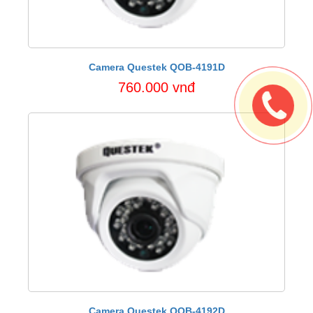
Camera Questek QOB-4191D
760.000 vnđ
Camera Questek QOB-4192D