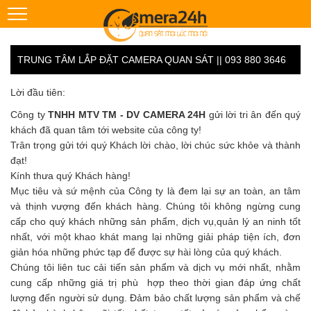
TRUNG TÂM LẮP ĐẶT CAMERA QUAN SÁT || 093 880 3646
Lời đầu tiên:
Công ty
TNHH MTV TM - DV CAMERA 24H
gửi lời tri ân đến quý
khách đã quan tâm tới website của công ty!
Trân trọng gửi tới quý Khách lời chào, lời chúc sức khỏe và thành
đạt!
Kính thưa quý Khách hàng!
Mục tiêu và sứ mệnh của Công ty là đem lại sự an toàn, an tâm
và thịnh vượng đến khách hàng. Chúng tôi không ngừng cung
cấp cho quý khách những sản phẩm, dịch vụ,quản lý an ninh tốt
nhất, với một khao khát mang lại những giải pháp tiện ích, đơn
giản hóa những phức tạp để được sự hài lòng của quý khách.
Chúng tôi liên tuc cải tiến sản phẩm và dịch vụ mới nhất, nhằm
cung cấp những giá trị phù hợp theo thời gian đáp ứng chất
lượng đến người sử dụng. Đảm bảo chất lượng sản phẩm và chế