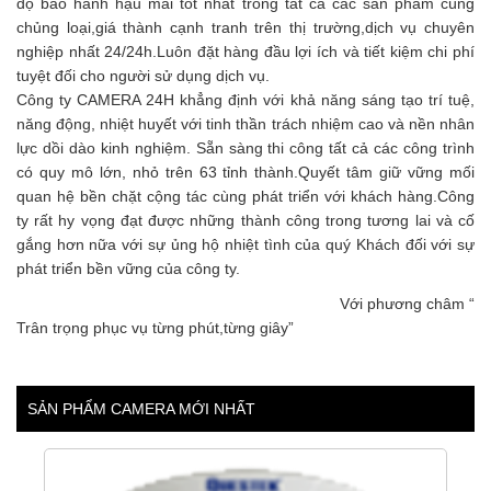
độ bảo hành hậu mãi tốt nhất trong tất cả các sản phẩm cùng
chủng loại,giá thành cạnh tranh trên thị trường,dịch vụ chuyên
nghiệp nhất 24/24h.Luôn đặt hàng đầu lợi ích và tiết kiệm chi phí
tuyệt đối cho người sử dụng dịch vụ.
Công ty CAMERA 24H khẳng định với khả năng sáng tạo trí tuệ,
năng động, nhiệt huyết với tinh thần trách nhiệm cao và nền nhân
lực dồi dào kinh nghiệm. Sẵn sàng thi công tất cả các công trình
có quy mô lớn, nhỏ trên 63 tỉnh thành.Quyết tâm giữ vững mối
quan hệ bền chặt cộng tác cùng phát triển với khách hàng.Công
ty rất hy vọng đạt được những thành công trong tương lai và cố
gắng hơn nữa với sự ủng hộ nhiệt tình của quý Khách đối với sự
phát triển bền vững của công ty.
Với phương châm “
Trân trọng phục vụ từng phút,từng giây”
SẢN PHẨM CAMERA MỚI NHẤT