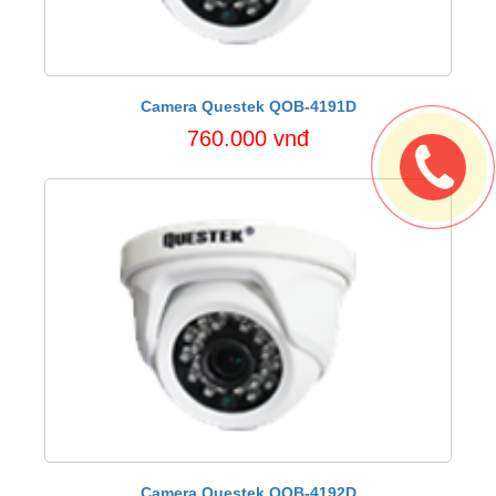
Camera Questek QOB-4191D
760.000 vnđ
Camera Questek QOB-4192D