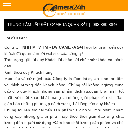
TRUNG TÂM LẮP ĐẶT CAMERA QUAN SÁT || 093 880 3646
Lời đầu tiên:
Công ty
TNHH MTV TM - DV CAMERA 24H
gửi lời tri ân đến quý
khách đã quan tâm tới website của công ty!
Trân trọng gửi tới quý Khách lời chào, lời chúc sức khỏe và thành
đạt!
Kính thưa quý Khách hàng!
Mục tiêu và sứ mệnh của Công ty là đem lại sự an toàn, an tâm
và thịnh vượng đến khách hàng. Chúng tôi không ngừng cung
cấp cho quý khách những sản phẩm, dịch vụ,quản lý an ninh tốt
nhất, với một khao khát mang lại những giải pháp tiện ích, đơn
giản hóa những phức tạp để được sự hài lòng của quý khách.
Chúng tôi liên tuc cải tiến sản phẩm và dịch vụ mới nhất, nhằm
cung cấp những giá trị phù hợp theo thời gian đáp ứng chất
lượng đến người sử dụng. Đảm bảo chất lượng sản phẩm và chế