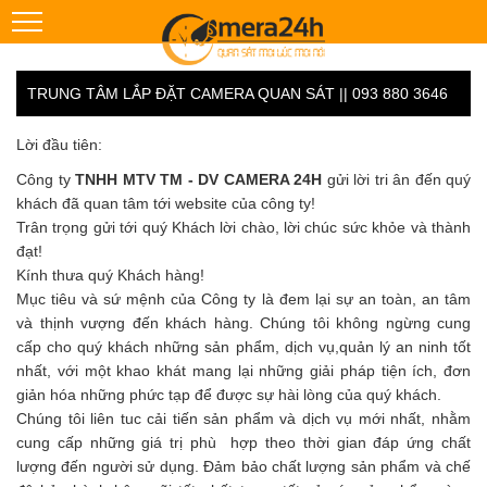
TRUNG TÂM LẮP ĐẶT CAMERA QUAN SÁT || 093 880 3646
Lời đầu tiên:
Công ty
TNHH MTV TM - DV CAMERA 24H
gửi lời tri ân đến quý
khách đã quan tâm tới website của công ty!
Trân trọng gửi tới quý Khách lời chào, lời chúc sức khỏe và thành
đạt!
Kính thưa quý Khách hàng!
Mục tiêu và sứ mệnh của Công ty là đem lại sự an toàn, an tâm
và thịnh vượng đến khách hàng. Chúng tôi không ngừng cung
cấp cho quý khách những sản phẩm, dịch vụ,quản lý an ninh tốt
nhất, với một khao khát mang lại những giải pháp tiện ích, đơn
giản hóa những phức tạp để được sự hài lòng của quý khách.
Chúng tôi liên tuc cải tiến sản phẩm và dịch vụ mới nhất, nhằm
cung cấp những giá trị phù hợp theo thời gian đáp ứng chất
lượng đến người sử dụng. Đảm bảo chất lượng sản phẩm và chế