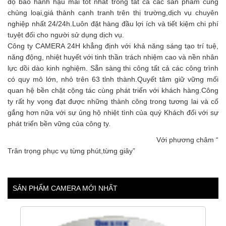
độ bảo hành hậu mãi tốt nhất trong tất cả các sản phẩm cùng
chủng loại,giá thành cạnh tranh trên thị trường,dịch vụ chuyên
nghiệp nhất 24/24h.Luôn đặt hàng đầu lợi ích và tiết kiệm chi phí
tuyệt đối cho người sử dụng dịch vụ.
Công ty CAMERA 24H khẳng định với khả năng sáng tạo trí tuệ,
năng động, nhiệt huyết với tinh thần trách nhiệm cao và nền nhân
lực dồi dào kinh nghiệm. Sẵn sàng thi công tất cả các công trình
có quy mô lớn, nhỏ trên 63 tỉnh thành.Quyết tâm giữ vững mối
quan hệ bền chặt cộng tác cùng phát triển với khách hàng.Công
ty rất hy vọng đạt được những thành công trong tương lai và cố
gắng hơn nữa với sự ủng hộ nhiệt tình của quý Khách đối với sự
phát triển bền vững của công ty.
Với phương châm “
Trân trọng phục vụ từng phút,từng giây”
SẢN PHẨM CAMERA MỚI NHẤT