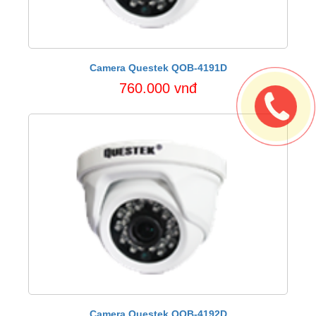
Camera Questek QOB-4191D
760.000 vnđ
Camera Questek QOB-4192D