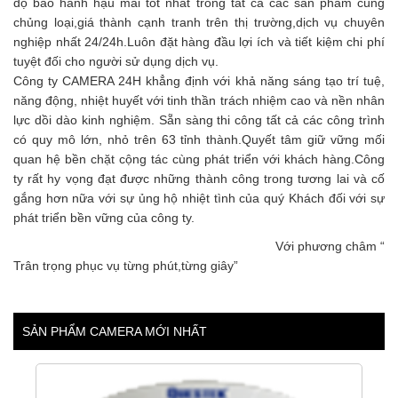
độ bảo hành hậu mãi tốt nhất trong tất cả các sản phẩm cùng
chủng loại,giá thành cạnh tranh trên thị trường,dịch vụ chuyên
nghiệp nhất 24/24h.Luôn đặt hàng đầu lợi ích và tiết kiệm chi phí
tuyệt đối cho người sử dụng dịch vụ.
Công ty CAMERA 24H khẳng định với khả năng sáng tạo trí tuệ,
năng động, nhiệt huyết với tinh thần trách nhiệm cao và nền nhân
lực dồi dào kinh nghiệm. Sẵn sàng thi công tất cả các công trình
có quy mô lớn, nhỏ trên 63 tỉnh thành.Quyết tâm giữ vững mối
quan hệ bền chặt cộng tác cùng phát triển với khách hàng.Công
ty rất hy vọng đạt được những thành công trong tương lai và cố
gắng hơn nữa với sự ủng hộ nhiệt tình của quý Khách đối với sự
phát triển bền vững của công ty.
Với phương châm “
Trân trọng phục vụ từng phút,từng giây”
SẢN PHẨM CAMERA MỚI NHẤT