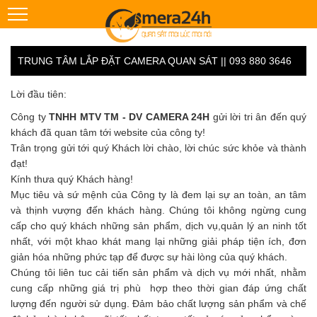
TRUNG TÂM LẮP ĐẶT CAMERA QUAN SÁT || 093 880 3646
Lời đầu tiên:
Công ty
TNHH MTV TM - DV CAMERA 24H
gửi lời tri ân đến quý
khách đã quan tâm tới website của công ty!
Trân trọng gửi tới quý Khách lời chào, lời chúc sức khỏe và thành
đạt!
Kính thưa quý Khách hàng!
Mục tiêu và sứ mệnh của Công ty là đem lại sự an toàn, an tâm
và thịnh vượng đến khách hàng. Chúng tôi không ngừng cung
cấp cho quý khách những sản phẩm, dịch vụ,quản lý an ninh tốt
nhất, với một khao khát mang lại những giải pháp tiện ích, đơn
giản hóa những phức tạp để được sự hài lòng của quý khách.
Chúng tôi liên tuc cải tiến sản phẩm và dịch vụ mới nhất, nhằm
cung cấp những giá trị phù hợp theo thời gian đáp ứng chất
lượng đến người sử dụng. Đảm bảo chất lượng sản phẩm và chế