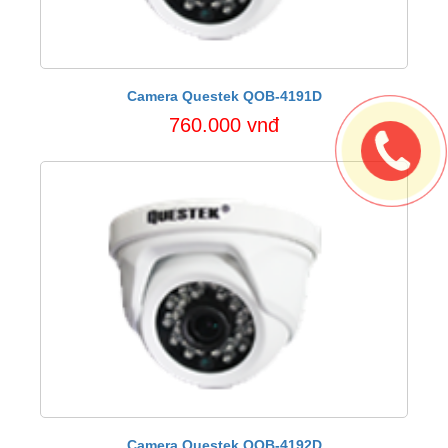
Camera Questek QOB-4191D
760.000 vnđ
Camera Questek QOB-4192D