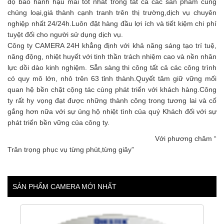
độ bảo hành hậu mãi tốt nhất trong tất cả các sản phẩm cùng
chủng loại,giá thành cạnh tranh trên thị trường,dịch vụ chuyên
nghiệp nhất 24/24h.Luôn đặt hàng đầu lợi ích và tiết kiệm chi phí
tuyệt đối cho người sử dụng dịch vụ.
Công ty CAMERA 24H khẳng định với khả năng sáng tạo trí tuệ,
năng động, nhiệt huyết với tinh thần trách nhiệm cao và nền nhân
lực dồi dào kinh nghiệm. Sẵn sàng thi công tất cả các công trình
có quy mô lớn, nhỏ trên 63 tỉnh thành.Quyết tâm giữ vững mối
quan hệ bền chặt cộng tác cùng phát triển với khách hàng.Công
ty rất hy vọng đạt được những thành công trong tương lai và cố
gắng hơn nữa với sự ủng hộ nhiệt tình của quý Khách đối với sự
phát triển bền vững của công ty.
Với phương châm “
Trân trọng phục vụ từng phút,từng giây”
SẢN PHẨM CAMERA MỚI NHẤT