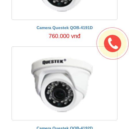
Camera Questek QOB-4191D
760.000 vnđ
Camera Questek QOB-4192D