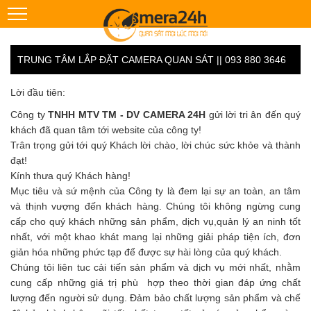
TRUNG TÂM LẮP ĐẶT CAMERA QUAN SÁT || 093 880 3646
Lời đầu tiên:
Công ty
TNHH MTV TM - DV CAMERA 24H
gửi lời tri ân đến quý
khách đã quan tâm tới website của công ty!
Trân trọng gửi tới quý Khách lời chào, lời chúc sức khỏe và thành
đạt!
Kính thưa quý Khách hàng!
Mục tiêu và sứ mệnh của Công ty là đem lại sự an toàn, an tâm
và thịnh vượng đến khách hàng. Chúng tôi không ngừng cung
cấp cho quý khách những sản phẩm, dịch vụ,quản lý an ninh tốt
nhất, với một khao khát mang lại những giải pháp tiện ích, đơn
giản hóa những phức tạp để được sự hài lòng của quý khách.
Chúng tôi liên tuc cải tiến sản phẩm và dịch vụ mới nhất, nhằm
cung cấp những giá trị phù hợp theo thời gian đáp ứng chất
lượng đến người sử dụng. Đảm bảo chất lượng sản phẩm và chế