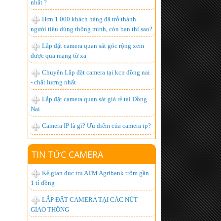
Lắp đặt camera quan sát góc rộng xem
được qua mạng từ xa
Chuyên Lắp đặt camera tại kcn đồng nai
- chất lượng nhất
Lắp đặt camera quan sát giá rẻ tại Đồng
Nai
Camera IP là gì? Ưu điểm của camera ip?
lắp đặt camera giá rẻ tphcm, lắp đặt
camera tphcm
Lắp đặt truyền hình k+, Lắp đặt k+
TIN TỨC CAMERA
Lắp đặt camera tại công ty ValiExo
Kẻ gian đục trụ ATM Agribank trộm gần
Lắp Đặt Camera công ty S.G tại Bình
1 tỉ đồng
Dương
LẮP ĐẶT CAMERA TẠI CÁC NÚT
Lắp đặt camera tại bình dương
GIAO THÔNG
Lắp Đặt Camera Bình Dương