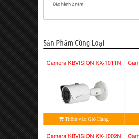
Bảo hành 2 năm
Sản Phẩm Cùng Loại
Camera KBVISION KX-1011N
Cam
Thêm vào Giỏ Hàng
Camera KBVISION KX-1002N
Cam