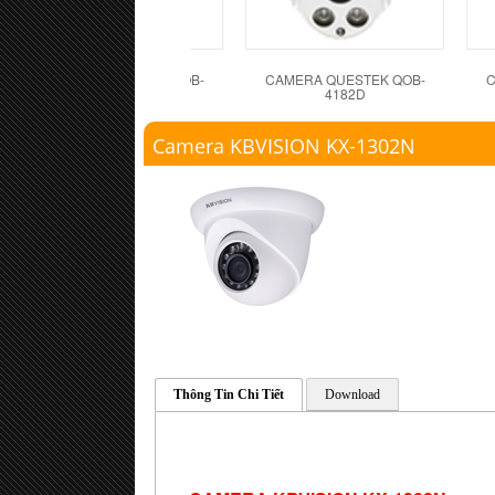
CAMERA QUESTEK QOB-
CAMERA QUESTEK QOB-
C
4181D
4182D
Camera KBVISION KX-1302N
Thông Tin Chi Tiết
Download