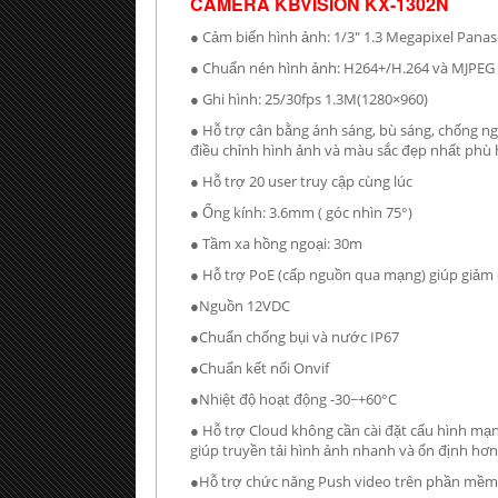
CAMERA KBVISION KX-1302N
● Cảm biến hình ảnh: 1/3" 1.3 Megapixel Panas
● Chuẩn nén hình ảnh: H264+/H.264 và MJPEG
● Ghi hình: 25/30fps 1.3M(1280×960)
● Hỗ trợ cân bằng ánh sáng, bù sáng, chống 
điều chỉnh hình ảnh và màu sắc đẹp nhất phù
● Hỗ trợ 20 user truy cập cùng lúc
● Ống kính: 3.6mm ( góc nhìn 75°)
● Tầm xa hồng ngoại: 30m
● Hỗ trợ PoE (cấp nguồn qua mạng) giúp giảm
●Nguồn 12VDC
●Chuẩn chống bụi và nước IP67
●Chuẩn kết nối Onvif
●Nhiệt độ hoạt động -30~+60°C
● Hỗ trợ Cloud không cần cài đặt cấu hình mạn
giúp truyền tải hình ảnh nhanh và ổn định hơn
●Hỗ trợ chức năng Push video trên phần mề