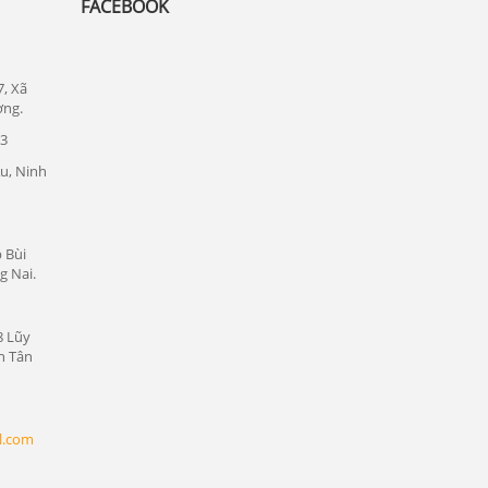
FACEBOOK
Lắp đặt camera quan sát tại Thủ Dầu
Một, Bình Dương
Lắp đặt camera quan sát tại Thuận An,
7, Xã
Bình Dương
ơng.
23
Lắp đặt camera quan sát tại Dĩ An, Bình
Dương
u, Ninh
Lắp đặt camera quan sát tại Tân Uyên,
Bình Dương
 Bùi
CAMERA LOẠI NÀO TỐT NHẤT HIỆN
g Nai.
NAY?
Lắp đặt camera Hàn Quốc?
8 Lũy
Lắp đặt camera quan sát giá rẻ nhất tỉnh
n Tân
Phan rang Tháp chàm Ninh Thuận
Lắp đặt camera Bình Dương quan sát TP.
Hồ Chí Minh
l.com
Lắp đặt camera giá rẻ tại Bình Dương