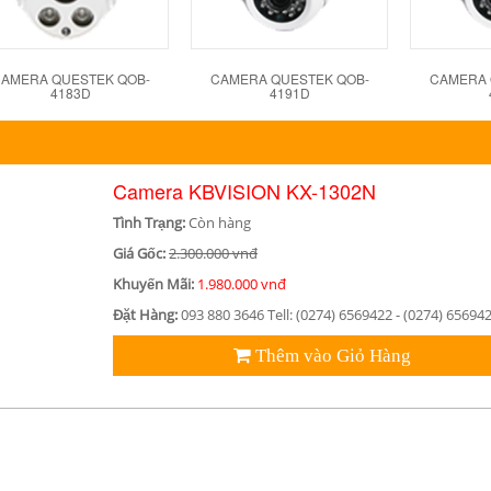
AMERA QUESTEK QOB-
CAMERA QUESTEK QOB-
CAMERA 
4183D
4191D
Camera KBVISION KX-1302N
Tình Trạng:
Còn hàng
Giá Gốc:
2.300.000 vnđ
Khuyến Mãi:
1.980.000 vnđ
Đặt Hàng:
093 880 3646 Tell: (0274) 6569422 - (0274) 65694
Thêm vào Giỏ Hàng