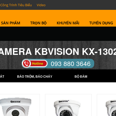
Công Trình Tiêu Biểu
Video
SẢN PHẨM
TRỌN BỘ
KHUYẾN MÃI
TUYỂN DỤNG
AMERA KBVISION KX-130
093 880 3646
TELL: (0274) 6569422 -
ÁT
BÁO TRỘM, BÁO CHÁY
BỘ ĐÀM
(0274) 6569423