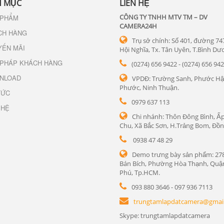
 MỤC
LIÊN HỆ
CÔNG TY TNHH MTV TM – DV
 PHẨM
CAMERA24H
CH HÀNG
Trụ sở chính: Số 401, đường 74
YẾN MÃI
Hội Nghĩa, Tx. Tân Uyên, T.Bình Dư
 PHÁP KHÁCH HÀNG
(0274) 656 9422 - (0274) 656 94
NLOAD
VPDĐ: Trường Sanh, Phước Hậ
Phước, Ninh Thuận.
TỨC
0979 637 113
 HỆ
Chi nhánh: Thôn Đông Bình, Ấp
Chu, Xã Bắc Sơn, H.Trảng Bom, Đồn
0938 47 48 29
Demo trưng bày sản phẩm: 27
Bán Bích, Phường Hòa Thạnh, Quậ
Phú, Tp.HCM.
093 880 3646 - 097 936 7113
trungtamlapdatcamera@gmai
Skype: trungtamlapdatcamera