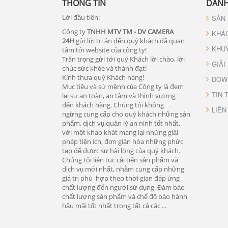
THÔNG TIN
DANH
Lời đầu tiên:
SẢN
Công ty
TNHH MTV TM - DV CAMERA
KHÁ
24H
gửi lời tri ân đến quý khách đã quan
KHU
tâm tới website của công ty!
Trân trọng gửi tới quý Khách lời chào, lời
GIẢI
chúc sức khỏe và thành đạt!
Kính thưa quý Khách hàng!
DOW
Mục tiêu và sứ mệnh của Công ty là đem
TIN 
lại sự an toàn, an tâm và thịnh vượng
đến khách hàng. Chúng tôi không
LIÊN
ngừng cung cấp cho quý khách những sản
phẩm, dịch vụ,quản lý an ninh tốt nhất,
với một khao khát mang lại những giải
pháp tiện ích, đơn giản hóa những phức
tạp để được sự hài lòng của quý khách.
Chúng tôi liên tuc cải tiến sản phẩm và
dịch vụ mới nhất, nhằm cung cấp những
giá trị phù hợp theo thời gian đáp ứng
chất lượng đến người sử dụng. Đảm bảo
chất lượng sản phẩm và chế độ bảo hành
hậu mãi tốt nhất trong tất cả các ...