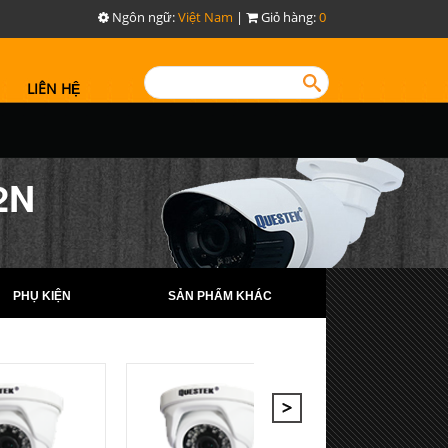
Ngôn ngữ:
Việt Nam
|
Giỏ hàng:
0
LIÊN HỆ
2N
PHỤ KIỆN
SẢN PHẨM KHÁC