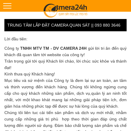
TRUNG TÂM LẮP ĐẶT CAMERA QUAN SÁT || 093 880 3646
Lời đầu tiên:
Công ty
TNHH MTV TM - DV CAMERA 24H
gửi lời tri ân đến quý
khách đã quan tâm tới website của công ty!
Trân trọng gửi tới quý Khách lời chào, lời chúc sức khỏe và thành
đạt!
Kính thưa quý Khách hàng!
Mục tiêu và sứ mệnh của Công ty là đem lại sự an toàn, an tâm
và thịnh vượng đến khách hàng. Chúng tôi không ngừng cung
cấp cho quý khách những sản phẩm, dịch vụ,quản lý an ninh tốt
nhất, với một khao khát mang lại những giải pháp tiện ích, đơn
giản hóa những phức tạp để được sự hài lòng của quý khách.
Chúng tôi liên tuc cải tiến sản phẩm và dịch vụ mới nhất, nhằm
cung cấp những giá trị phù hợp theo thời gian đáp ứng chất
lượng đến người sử dụng. Đảm bảo chất lượng sản phẩm và chế