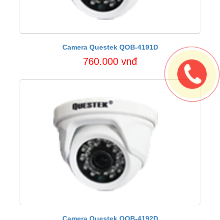
Camera Questek QOB-4191D
760.000 vnđ
Camera Questek QOB-4192D