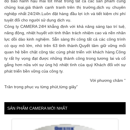
độ bảo hành hậu mãi tốt nhất trong tất cả các sản phẩm cùng
chủng loại,giá thành cạnh tranh trên thị trường,dịch vụ chuyên
nghiệp nhất 24/24h.Luôn đặt hàng đầu lợi ích và tiết kiệm chi phí
tuyệt đối cho người sử dụng dịch vụ.
Công ty CAMERA 24H khẳng định với khả năng sáng tạo trí tuệ,
năng động, nhiệt huyết với tinh thần trách nhiệm cao và nền nhân
lực dồi dào kinh nghiệm. Sẵn sàng thi công tất cả các công trình
có quy mô lớn, nhỏ trên 63 tỉnh thành.Quyết tâm giữ vững mối
quan hệ bền chặt cộng tác cùng phát triển với khách hàng.Công
ty rất hy vọng đạt được những thành công trong tương lai và cố
gắng hơn nữa với sự ủng hộ nhiệt tình của quý Khách đối với sự
phát triển bền vững của công ty.
Với phương châm “
Trân trọng phục vụ từng phút,từng giây”
SẢN PHẨM CAMERA MỚI NHẤT