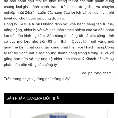
độ bảo hành hậu mãi tốt nhất trong tất cả các sản phẩm cùng
chủng loại,giá thành cạnh tranh trên thị trường,dịch vụ chuyên
nghiệp nhất 24/24h.Luôn đặt hàng đầu lợi ích và tiết kiệm chi phí
tuyệt đối cho người sử dụng dịch vụ.
Công ty CAMERA 24H khẳng định với khả năng sáng tạo trí tuệ,
năng động, nhiệt huyết với tinh thần trách nhiệm cao và nền nhân
lực dồi dào kinh nghiệm. Sẵn sàng thi công tất cả các công trình
có quy mô lớn, nhỏ trên 63 tỉnh thành.Quyết tâm giữ vững mối
quan hệ bền chặt cộng tác cùng phát triển với khách hàng.Công
ty rất hy vọng đạt được những thành công trong tương lai và cố
gắng hơn nữa với sự ủng hộ nhiệt tình của quý Khách đối với sự
phát triển bền vững của công ty.
Với phương châm “
Trân trọng phục vụ từng phút,từng giây”
SẢN PHẨM CAMERA MỚI NHẤT