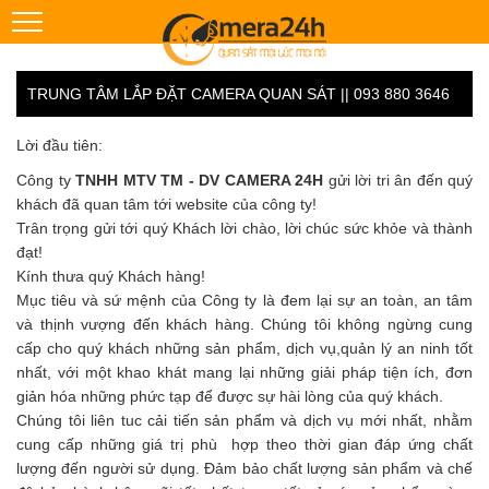
TRUNG TÂM LẮP ĐẶT CAMERA QUAN SÁT || 093 880 3646
Lời đầu tiên:
Công ty
TNHH MTV TM - DV CAMERA 24H
gửi lời tri ân đến quý
khách đã quan tâm tới website của công ty!
Trân trọng gửi tới quý Khách lời chào, lời chúc sức khỏe và thành
đạt!
Kính thưa quý Khách hàng!
Mục tiêu và sứ mệnh của Công ty là đem lại sự an toàn, an tâm
và thịnh vượng đến khách hàng. Chúng tôi không ngừng cung
cấp cho quý khách những sản phẩm, dịch vụ,quản lý an ninh tốt
nhất, với một khao khát mang lại những giải pháp tiện ích, đơn
giản hóa những phức tạp để được sự hài lòng của quý khách.
Chúng tôi liên tuc cải tiến sản phẩm và dịch vụ mới nhất, nhằm
cung cấp những giá trị phù hợp theo thời gian đáp ứng chất
lượng đến người sử dụng. Đảm bảo chất lượng sản phẩm và chế