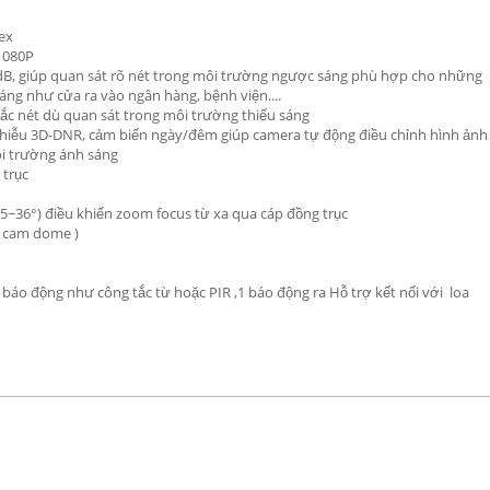
ex
1080P
B, giúp quan sát rõ nét trong môi trường ngược sáng phù hợp cho những
áng như cửa ra vào ngân hàng, bệnh viện....
ắc nét dù quan sát trong môi trường thiếu sáng
nhiễu 3D-DNR, cảm biến ngày/đêm giúp camera tự động điều chỉnh hình ảnh
i trường ánh sáng
 trục
95~36°) điều khiển zoom focus từ xa qua cáp đồng trục
( cam dome )
 báo động như công tắc từ hoặc PIR ,1 báo động ra Hỗ trợ kết nối với loa