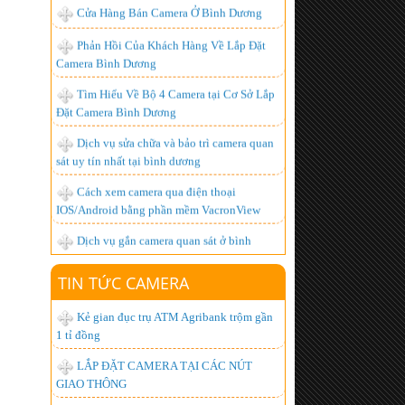
Camera Bình Dương
Tìm Hiểu Về Bộ 4 Camera tại Cơ Sở Lắp
Đặt Camera Bình Dương
Dịch vụ sửa chữa và bảo trì camera quan
sát uy tín nhất tại bình dương
Cách xem camera qua điện thoại
IOS/Android bằng phần mềm VacronView
Dịch vụ gắn camera quan sát ở bình
dương - uy tín, chất lượng cao
BỘ ĐÀM GIÁ RẺ, CHUYÊN DỤNG,
CHẤT LƯỢNG NHẤT HIỆN NAY
TIN TỨC CAMERA
Lắp đặt camera giá bao nhiêu là hợp lý
nhất ?
Kẻ gian đục trụ ATM Agribank trộm gần
Hơn 1.000 khách hàng đã trở thành
1 tỉ đồng
người tiêu dùng thông minh, còn bạn thì sao?
LẮP ĐẶT CAMERA TẠI CÁC NÚT
Lắp đặt camera quan sát góc rộng xem
GIAO THÔNG
được qua mạng từ xa