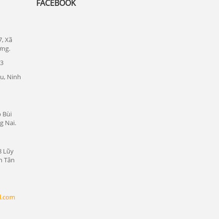
FACEBOOK
Lắp đặt camera quan sát tại quận Thủ
Đức
Lắp đặt camera quan sát tại quận 1
7, Xã
ơng.
Lắp đặt camera quan sát tại quận tân bình
23
Chuyên lắp đặt camera tại các khu công
u, Ninh
nghiệp tại Bình Dương
Lắp đặt camera quan sát tại Bàu Bàng,
Bình Dương
 Bùi
Lắp đặt camera quan sát tại Bến Cát,
g Nai.
Bình Dương
Lắp đặt camera quan sát tại Phú Giáo,
8 Lũy
Bình Dương
n Tân
Lắp đặt camera quan sát tại Dầu Tiếng,
Bình Dương
l.com
Lắp đặt camera quan sát tại Thủ Dầu
Một, Bình Dương