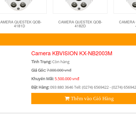
AMERA QUESTEK QOB-
CAMERA QUESTEK QOB-
CAMERA 
4181D
4182D
Camera KBVISION KX-NB2003M
Tình Trạng:
Còn hàng
Giá Gốc:
7.000.000 vnđ
Khuyến Mãi:
5.500.000 vnđ
Đặt Hàng:
093 880 3646 Tell: (0274) 6569422 - (0274) 65694
Thêm vào Giỏ Hàng