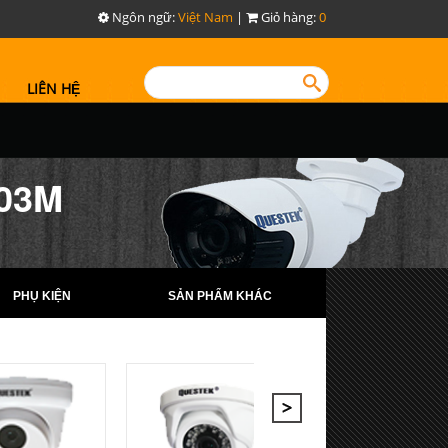
Ngôn ngữ:
Việt Nam
|
Giỏ hàng:
0
LIÊN HỆ
03M
PHỤ KIỆN
SẢN PHẨM KHÁC