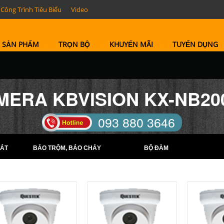
Công Trình Tiêu Biểu
Video
SẢN PHẨM
TRỌN BỘ
KHUYẾN MÃI
TUYỂN DỤNG
MERA KBVISION KX-NB20
093 880 3646
TELL: (0274) 6569422 -
ÁT
BÁO TRỘM, BÁO CHÁY
BỘ ĐÀM
(0274) 6569423