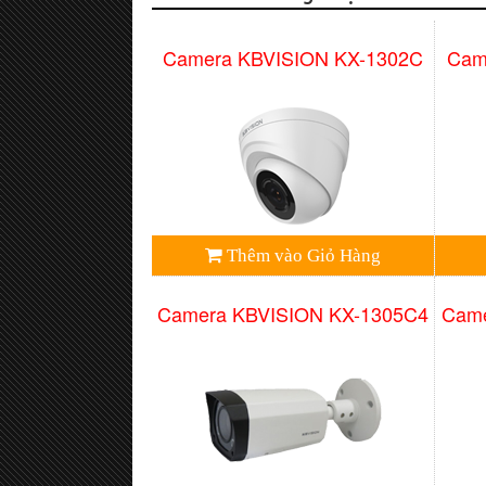
Camera KBVISION KX-1302C
Cam
Thêm vào Giỏ Hàng
Camera KBVISION KX-1305C4
Came