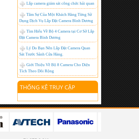
Lắp camera giám sát công chức hải quan
Chuyên Lắp đặt camera tại kcn đồng nai
Tâm Sự Của Một Khách Hàng Từng Sử
- chất lượng nhất
Dụng Dịch Vụ Lắp Đặt Camera Bình Dương
Lắp đặt camera quan sát giá rẻ tại Đồng
Tìm Hiểu Về Bộ 4 Camera tại Cơ Sở Lắp
Nai
Đặt Camera Bình Dương
Camera IP là gì? Ưu điểm của camera ip?
Lý Do Bạn Nên Lắp Đặt Camera Quan
lắp đặt camera giá rẻ tphcm, lắp đặt
Sát Trước Sảnh Cửa Hàng.
camera tphcm
Giới Thiệu Về Bộ 8 Camera Cho Diện
Lắp đặt truyền hình k+, Lắp đặt k+
Tích Theo Dõi Rộng
Lắp đặt camera tại công ty ValiExo
THỐNG KÊ TRUY CẬP
Lắp Đặt Camera công ty S.G tại Bình
Dương
Lắp đặt camera tại bình dương
Lắp Đặt Camera Bình Dương
Lắp đặt camera quan sát tại quận 7