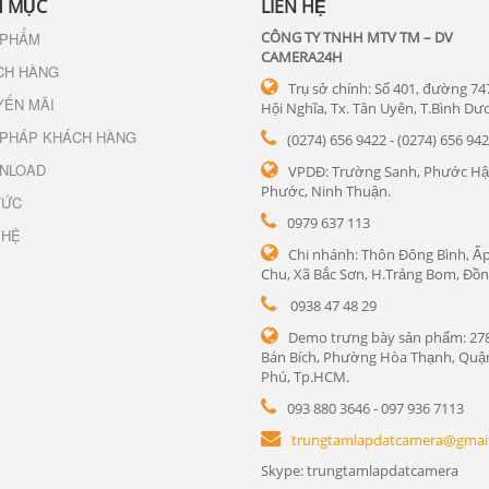
 MỤC
LIÊN HỆ
CÔNG TY TNHH MTV TM – DV
 PHẨM
CAMERA24H
CH HÀNG
Trụ sở chính: Số 401, đường 74
YẾN MÃI
Hội Nghĩa, Tx. Tân Uyên, T.Bình Dư
 PHÁP KHÁCH HÀNG
(0274) 656 9422 - (0274) 656 94
NLOAD
VPDĐ: Trường Sanh, Phước Hậ
Phước, Ninh Thuận.
TỨC
0979 637 113
 HỆ
Chi nhánh: Thôn Đông Bình, Ấp
Chu, Xã Bắc Sơn, H.Trảng Bom, Đồn
0938 47 48 29
Demo trưng bày sản phẩm: 27
Bán Bích, Phường Hòa Thạnh, Quậ
Phú, Tp.HCM.
093 880 3646 - 097 936 7113
trungtamlapdatcamera@gmai
Skype: trungtamlapdatcamera