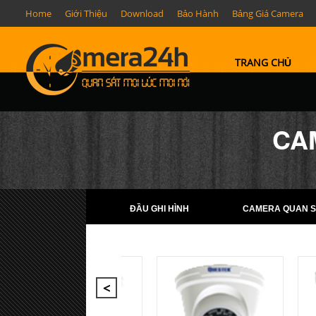
Home
Giới Thiệu
Download
Bảo Hành
Bảng Giá Camera
TRANG CHỦ
CA
ĐẦU GHI HÌNH
CAMERA QUAN S