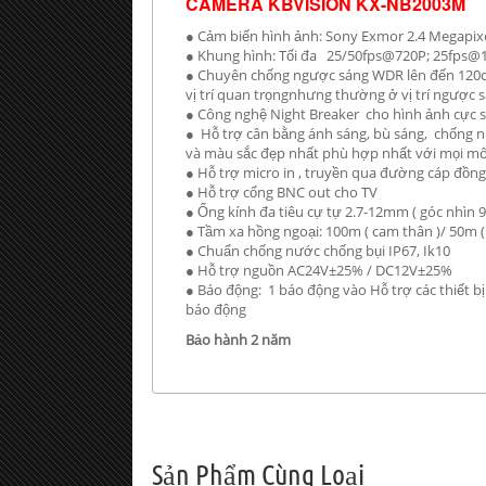
CAMERA KBVISION KX-NB2003M
● Cảm biến hình ảnh: Sony Exmor 2.4 Megapix
● Khung hình: Tối đa 25/50fps@720P; 25fps@
● Chuyên chống ngược sáng WDR lên đến 120d
vị trí quan trọngnhưng thường ở vị trí ngược s
● Công nghệ Night Breaker cho hình ảnh cực s
● Hỗ trợ cân bằng ánh sáng, bù sáng, chống 
và màu sắc đẹp nhất phù hợp nhất với mọi mô
● Hỗ trợ micro in , truyền qua đường cáp đồng
● Hỗ trợ cổng BNC out cho TV
● Ống kính đa tiêu cự tự 2.7-12mm ( góc nhìn 
● Tầm xa hồng ngoại: 100m ( cam thân )/ 50m 
● Chuẩn chống nước chống bụi IP67, Ik10
● Hỗ trợ nguồn AC24V±25% / DC12V±25%
● Báo động: 1 báo động vào Hỗ trợ các thiết bị
báo động
Bảo hành 2 năm
Sản Phẩm Cùng Loại