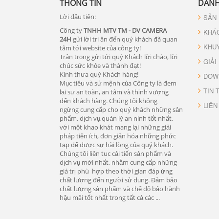
THÔNG TIN
DANH
Lời đầu tiên:
SẢN
Công ty
TNHH MTV TM - DV CAMERA
KHÁ
24H
gửi lời tri ân đến quý khách đã quan
KHU
tâm tới website của công ty!
Trân trọng gửi tới quý Khách lời chào, lời
GIẢI
chúc sức khỏe và thành đạt!
Kính thưa quý Khách hàng!
DOW
Mục tiêu và sứ mệnh của Công ty là đem
TIN 
lại sự an toàn, an tâm và thịnh vượng
đến khách hàng. Chúng tôi không
LIÊN
ngừng cung cấp cho quý khách những sản
phẩm, dịch vụ,quản lý an ninh tốt nhất,
với một khao khát mang lại những giải
pháp tiện ích, đơn giản hóa những phức
tạp để được sự hài lòng của quý khách.
Chúng tôi liên tuc cải tiến sản phẩm và
dịch vụ mới nhất, nhằm cung cấp những
giá trị phù hợp theo thời gian đáp ứng
chất lượng đến người sử dụng. Đảm bảo
chất lượng sản phẩm và chế độ bảo hành
hậu mãi tốt nhất trong tất cả các ...