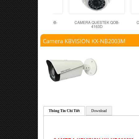
CAMERA QUESTEK QOB-
CAMERA QUESTEK QOB-
C
4162D
4163D
Camera KBVISION KX-NB2003M
Thông Tin Chi Tiết
Download