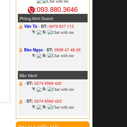
:093.880.3646
Phòng Kinh Doanh
Văn Tú
-
ĐT:
0979 637 113
Y:
S:
Bảo Ngọc
-
ĐT:
0938 47 48 29
Y:
S:
Bảo Hành
-
ĐT:
0274 6569 422
Y:
S:
-
ĐT:
0274 6569 423
Y:
S: