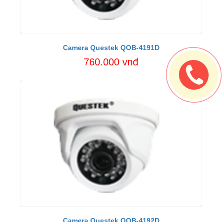
Camera Questek QOB-4191D
760.000 vnđ
Camera Questek QOB-4192D