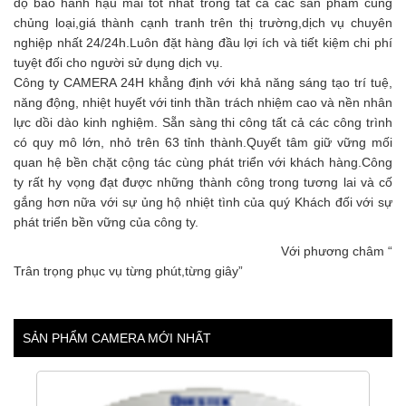
độ bảo hành hậu mãi tốt nhất trong tất cả các sản phẩm cùng
chủng loại,giá thành cạnh tranh trên thị trường,dịch vụ chuyên
nghiệp nhất 24/24h.Luôn đặt hàng đầu lợi ích và tiết kiệm chi phí
tuyệt đối cho người sử dụng dịch vụ.
Công ty CAMERA 24H khẳng định với khả năng sáng tạo trí tuệ,
năng động, nhiệt huyết với tinh thần trách nhiệm cao và nền nhân
lực dồi dào kinh nghiệm. Sẵn sàng thi công tất cả các công trình
có quy mô lớn, nhỏ trên 63 tỉnh thành.Quyết tâm giữ vững mối
quan hệ bền chặt cộng tác cùng phát triển với khách hàng.Công
ty rất hy vọng đạt được những thành công trong tương lai và cố
gắng hơn nữa với sự ủng hộ nhiệt tình của quý Khách đối với sự
phát triển bền vững của công ty.
Với phương châm “
Trân trọng phục vụ từng phút,từng giây”
SẢN PHẨM CAMERA MỚI NHẤT