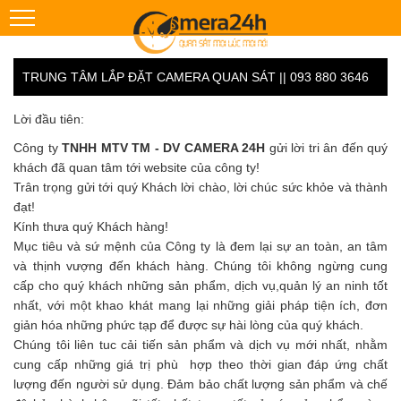
TRUNG TÂM LẮP ĐẶT CAMERA QUAN SÁT || 093 880 3646
Lời đầu tiên:
Công ty
TNHH MTV TM - DV CAMERA 24H
gửi lời tri ân đến quý
khách đã quan tâm tới website của công ty!
Trân trọng gửi tới quý Khách lời chào, lời chúc sức khỏe và thành
đạt!
Kính thưa quý Khách hàng!
Mục tiêu và sứ mệnh của Công ty là đem lại sự an toàn, an tâm
và thịnh vượng đến khách hàng. Chúng tôi không ngừng cung
cấp cho quý khách những sản phẩm, dịch vụ,quản lý an ninh tốt
nhất, với một khao khát mang lại những giải pháp tiện ích, đơn
giản hóa những phức tạp để được sự hài lòng của quý khách.
Chúng tôi liên tuc cải tiến sản phẩm và dịch vụ mới nhất, nhằm
cung cấp những giá trị phù hợp theo thời gian đáp ứng chất
lượng đến người sử dụng. Đảm bảo chất lượng sản phẩm và chế