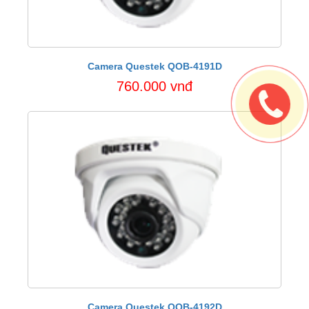
Camera Questek QOB-4191D
760.000 vnđ
Camera Questek QOB-4192D