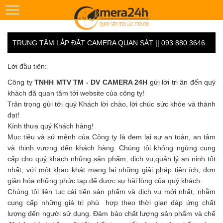
TRUNG TÂM LẮP ĐẶT CAMERA QUAN SÁT || 093 880 3646
Lời đầu tiên:
Công ty
TNHH MTV TM - DV CAMERA 24H
gửi lời tri ân đến quý
khách đã quan tâm tới website của công ty!
Trân trọng gửi tới quý Khách lời chào, lời chúc sức khỏe và thành
đạt!
Kính thưa quý Khách hàng!
Mục tiêu và sứ mệnh của Công ty là đem lại sự an toàn, an tâm
và thịnh vượng đến khách hàng. Chúng tôi không ngừng cung
cấp cho quý khách những sản phẩm, dịch vụ,quản lý an ninh tốt
nhất, với một khao khát mang lại những giải pháp tiện ích, đơn
giản hóa những phức tạp để được sự hài lòng của quý khách.
Chúng tôi liên tuc cải tiến sản phẩm và dịch vụ mới nhất, nhằm
cung cấp những giá trị phù hợp theo thời gian đáp ứng chất
lượng đến người sử dụng. Đảm bảo chất lượng sản phẩm và chế