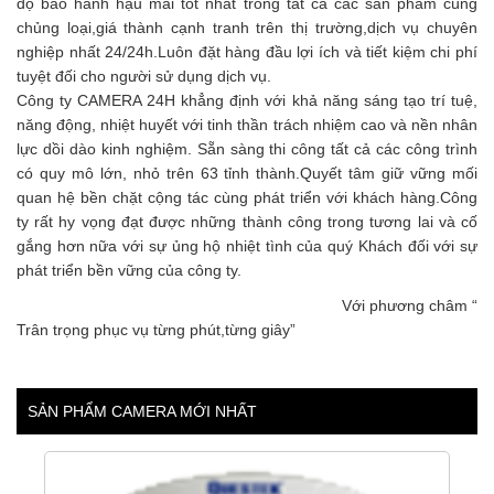
độ bảo hành hậu mãi tốt nhất trong tất cả các sản phẩm cùng
chủng loại,giá thành cạnh tranh trên thị trường,dịch vụ chuyên
nghiệp nhất 24/24h.Luôn đặt hàng đầu lợi ích và tiết kiệm chi phí
tuyệt đối cho người sử dụng dịch vụ.
Công ty CAMERA 24H khẳng định với khả năng sáng tạo trí tuệ,
năng động, nhiệt huyết với tinh thần trách nhiệm cao và nền nhân
lực dồi dào kinh nghiệm. Sẵn sàng thi công tất cả các công trình
có quy mô lớn, nhỏ trên 63 tỉnh thành.Quyết tâm giữ vững mối
quan hệ bền chặt cộng tác cùng phát triển với khách hàng.Công
ty rất hy vọng đạt được những thành công trong tương lai và cố
gắng hơn nữa với sự ủng hộ nhiệt tình của quý Khách đối với sự
phát triển bền vững của công ty.
Với phương châm “
Trân trọng phục vụ từng phút,từng giây”
SẢN PHẨM CAMERA MỚI NHẤT