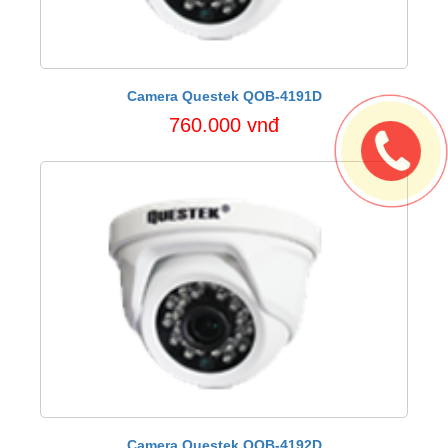
Camera Questek QOB-4191D
760.000 vnđ
Camera Questek QOB-4192D