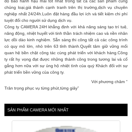
độ bảo hành hậu mãi tốt nhất trong tất cả các sản phẩm cùng
chủng loại,giá thành cạnh tranh trên thị trường,dịch vụ chuyên
nghiệp nhất 24/24h.Luôn đặt hàng đầu lợi ích và tiết kiệm chi phí
tuyệt đối cho người sử dụng dịch vụ.
Công ty CAMERA 24H khẳng định với khả năng sáng tạo trí tuệ,
năng động, nhiệt huyết với tinh thần trách nhiệm cao và nền nhân
lực dồi dào kinh nghiệm. Sẵn sàng thi công tất cả các công trình
có quy mô lớn, nhỏ trên 63 tỉnh thành.Quyết tâm giữ vững mối
quan hệ bền chặt cộng tác cùng phát triển với khách hàng.Công
ty rất hy vọng đạt được những thành công trong tương lai và cố
gắng hơn nữa với sự ủng hộ nhiệt tình của quý Khách đối với sự
phát triển bền vững của công ty.
Với phương châm “
Trân trọng phục vụ từng phút,từng giây”
SẢN PHẨM CAMERA MỚI NHẤT