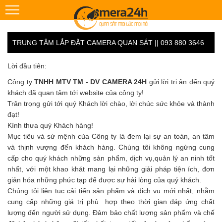
TRUNG TÂM LẮP ĐẶT CAMERA QUAN SÁT || 093 880 3646
Lời đầu tiên:
Công ty
TNHH MTV TM - DV CAMERA 24H
gửi lời tri ân đến quý
khách đã quan tâm tới website của công ty!
Trân trọng gửi tới quý Khách lời chào, lời chúc sức khỏe và thành
đạt!
Kính thưa quý Khách hàng!
Mục tiêu và sứ mệnh của Công ty là đem lại sự an toàn, an tâm
và thịnh vượng đến khách hàng. Chúng tôi không ngừng cung
cấp cho quý khách những sản phẩm, dịch vụ,quản lý an ninh tốt
nhất, với một khao khát mang lại những giải pháp tiện ích, đơn
giản hóa những phức tạp để được sự hài lòng của quý khách.
Chúng tôi liên tuc cải tiến sản phẩm và dịch vụ mới nhất, nhằm
cung cấp những giá trị phù hợp theo thời gian đáp ứng chất
lượng đến người sử dụng. Đảm bảo chất lượng sản phẩm và chế