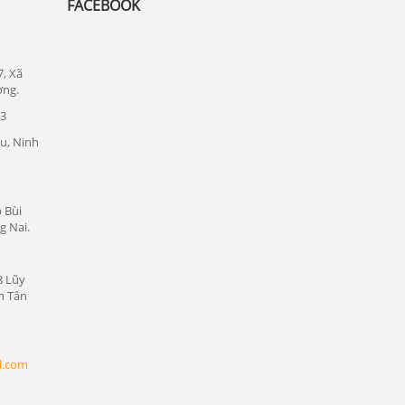
FACEBOOK
Lắp đặt camera quan sát tại quận 1
Lắp đặt camera quan sát tại quận tân bình
7, Xã
Chuyên lắp đặt camera tại các khu công
ơng.
nghiệp tại Bình Dương
23
Lắp đặt camera quan sát tại Bàu Bàng,
u, Ninh
Bình Dương
Lắp đặt camera quan sát tại Bến Cát,
Bình Dương
 Bùi
Lắp đặt camera quan sát tại Phú Giáo,
g Nai.
Bình Dương
Lắp đặt camera quan sát tại Dầu Tiếng,
8 Lũy
Bình Dương
n Tân
Lắp đặt camera quan sát tại Thủ Dầu
Một, Bình Dương
l.com
Lắp đặt camera quan sát tại Thuận An,
Bình Dương