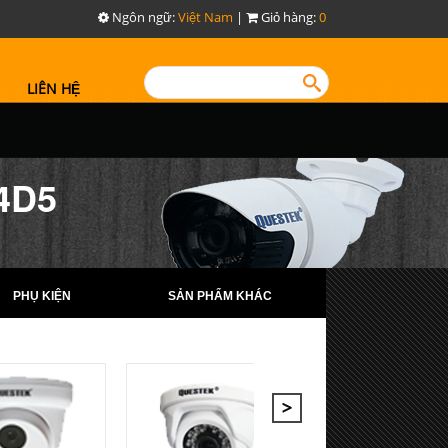
Ngôn ngữ:
Việt Nam
|
Giỏ hàng:
0
LIÊN HỆ
4D5
PHỤ KIỆN
SẢN PHẨM KHÁC