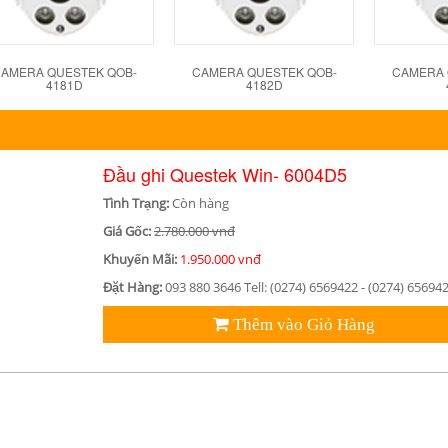
AMERA QUESTEK QOB-
CAMERA QUESTEK QOB-
CAMERA 
4181D
4182D
Đầu ghi Questek Win- 6004D5
Tình Trạng:
Còn hàng
Giá Gốc:
2.780.000 vnđ
Khuyến Mãi:
1.950.000 vnđ
Đặt Hàng:
093 880 3646 Tell: (0274) 6569422 - (0274) 65694
Thêm vào Giỏ Hàng