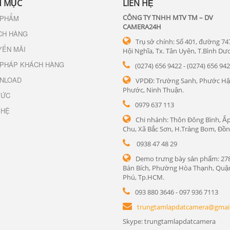
 MỤC
LIÊN HỆ
CÔNG TY TNHH MTV TM – DV
 PHẨM
CAMERA24H
CH HÀNG
Trụ sở chính: Số 401, đường 74
YẾN MÃI
Hội Nghĩa, Tx. Tân Uyên, T.Bình Dư
 PHÁP KHÁCH HÀNG
(0274) 656 9422 - (0274) 656 94
NLOAD
VPDĐ: Trường Sanh, Phước Hậ
Phước, Ninh Thuận.
TỨC
0979 637 113
 HỆ
Chi nhánh: Thôn Đông Bình, Ấp
Chu, Xã Bắc Sơn, H.Trảng Bom, Đồn
0938 47 48 29
Demo trưng bày sản phẩm: 27
Bán Bích, Phường Hòa Thạnh, Quậ
Phú, Tp.HCM.
093 880 3646 - 097 936 7113
trungtamlapdatcamera@gmai
Skype: trungtamlapdatcamera