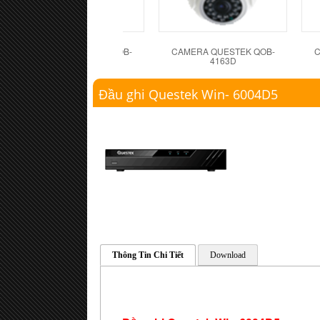
CAMERA QUESTEK QOB-
CAMERA QUESTEK QOB-
C
4162D
4163D
Đầu ghi Questek Win- 6004D5
Thông Tin Chi Tiết
Download