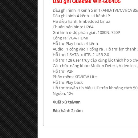
Đầu ghi Questek Win-6004D5
Đầu ghi hình 4 kênh 5 in 1 (AHD/TVI/CVI/CVBS
Đầu ghi hình 4 kênh + 1 kênh IP
Hệ điều hành: Embedded Linux
Chuẩn nén hình: H264
Ghi hình ở độ phân giải : 1080N, 720P
Cổng ra: VGA/HDMI
Hỗ trợ Play back : 4 kênh
Audio : 1 cổng vào 1 cổng ra , Hỗ trợ âm thanh 
Hỗ trợ: 1 SATA x 6TB, 2 USB 2.0
Hỗ trợ 128 user truy cập cùng lúc thích hợp c
Các chức năng khác: Motion Detect, Video loss,
Hỗ trợ P2P
Phần mềm: KBVIEW Lite
Hỗ trợ Play back
Hỗ trợ truyền tín hiệu HD trên khoảng cách 50
Nguồn: 12v
Xuất xứ taiwan
Bảo hành 2 năm