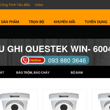
Công Trình Tiêu Biểu
Video
SẢN PHẨM
TRỌN BỘ
KHUYẾN MÃI
TUYỂN DỤNG
U GHI QUESTEK WIN- 600
093 880 3646
TELL: (0274) 6569422 -
ÁT
BÁO TRỘM, BÁO CHÁY
BỘ ĐÀM
(0274) 6569423