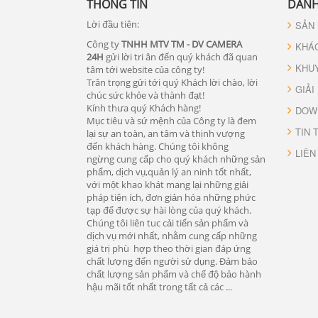
THÔNG TIN
DANH
Lời đầu tiên:
SẢN
Công ty
TNHH MTV TM - DV CAMERA
KHÁ
24H
gửi lời tri ân đến quý khách đã quan
KHU
tâm tới website của công ty!
Trân trọng gửi tới quý Khách lời chào, lời
GIẢI
chúc sức khỏe và thành đạt!
Kính thưa quý Khách hàng!
DOW
Mục tiêu và sứ mệnh của Công ty là đem
TIN 
lại sự an toàn, an tâm và thịnh vượng
đến khách hàng. Chúng tôi không
LIÊN
ngừng cung cấp cho quý khách những sản
phẩm, dịch vụ,quản lý an ninh tốt nhất,
với một khao khát mang lại những giải
pháp tiện ích, đơn giản hóa những phức
tạp để được sự hài lòng của quý khách.
Chúng tôi liên tuc cải tiến sản phẩm và
dịch vụ mới nhất, nhằm cung cấp những
giá trị phù hợp theo thời gian đáp ứng
chất lượng đến người sử dụng. Đảm bảo
chất lượng sản phẩm và chế độ bảo hành
hậu mãi tốt nhất trong tất cả các ...