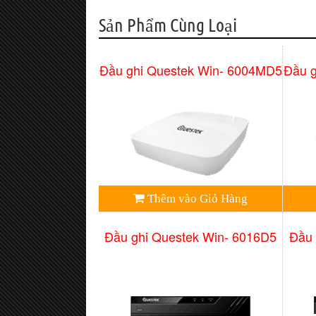
Sản Phẩm Cùng Loại
Đầu ghi Questek Win- 6004MD5
Đầu 
Thêm vào Giỏ Hàng
Đầu ghi Questek Win- 6016D5
Đầu 