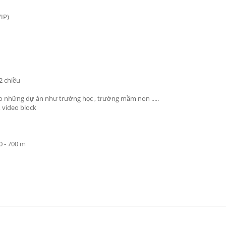
/IP)
2 chiều
ho những dự án như trường học , trường mầm non .....
 video block
0 - 700 m