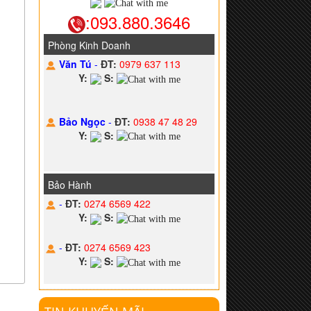
:093.880.3646
Phòng Kinh Doanh
Văn Tú
-
ĐT:
0979 637 113
Y:
S:
Bảo Ngọc
-
ĐT:
0938 47 48 29
Y:
S:
Bảo Hành
-
ĐT:
0274 6569 422
Y:
S:
-
ĐT:
0274 6569 423
Y:
S: