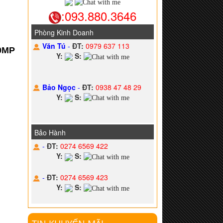
:093.880.3646
Phòng Kinh Doanh
Văn Tú
-
ĐT:
0979 637 113
.0MP
Y:
S:
Bảo Ngọc
-
ĐT:
0938 47 48 29
Y:
S:
Bảo Hành
-
ĐT:
0274 6569 422
Y:
S:
-
ĐT:
0274 6569 423
Y:
S: