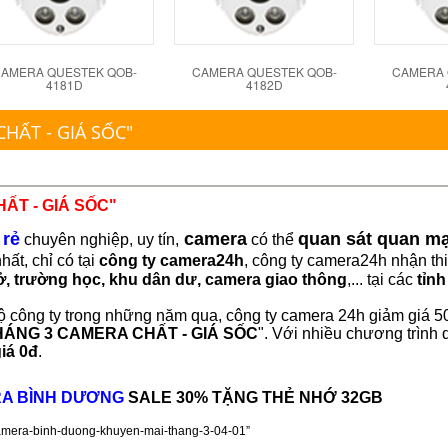
AMERA QUESTEK QOB-
CAMERA QUESTEK QOB-
CAMERA 
4181D
4182D
HẤT - GIÁ SỐC"
ẤT - GIÁ SỐC"
 rẻ
camera
quan sát quan m
chuyên nghiệp, uy tín,
có thể
hất, chỉ có tại
công ty camera24h
, công ty camera24h nhận thi
ở, trường học, khu dân dư, camera giao thông
,... tại các
tỉnh
 công ty trong những năm qua, công ty camera 24h giảm giá 5
HÁNG 3 CAMERA CHẤT - GIÁ SỐC
". Với nhiều chương trình 
iá 0đ
.
A BÌNH DƯƠNG
SALE 30% TẶNG THẺ NHỚ 32GB