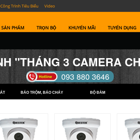
Công Trình Tiêu Biểu
Video
SẢN PHẨM
TRỌN BỘ
KHUYẾN MÃI
TUYỂN DỤNG
H "THÁNG 3 CAMERA CHẤ
093 880 3646
TELL: (0274) 6569422 -
ÁT
BÁO TRỘM, BÁO CHÁY
BỘ ĐÀM
(0274) 6569423