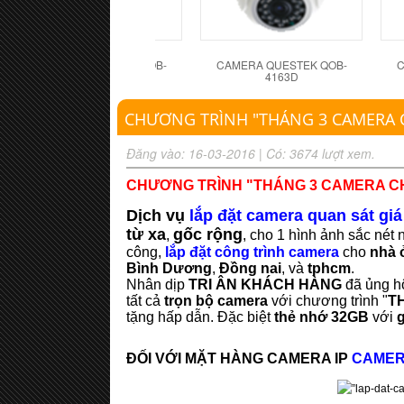
CAMERA QUESTEK QOB-
CAMERA QUESTEK QOB-
C
4162D
4163D
CHƯƠNG TRÌNH "THÁNG 3 CAMERA C
Đăng vào: 16-03-2016
|
Có: 3674 lượt xem.
CHƯƠNG TRÌNH "THÁNG 3 CAMERA CH
Dịch vụ
lắp đặt camera quan sát giá
từ xa
gốc rộng
,
, cho 1 hình ảnh sắc nét n
công,
lắp đặt công trình camera
cho
nhà 
Bình Dương
,
Đồng nai
, và
tphcm
.
Nhân dịp
TRI ÂN KHÁCH HÀNG
đã ủng hộ
tất cả
trọn bộ camera
với chương trình "
T
tặng hấp dẫn. Đặc biệt
thẻ nhớ 32GB
với
g
ĐỐI VỚI MẶT HÀNG CAMERA IP
CAMER