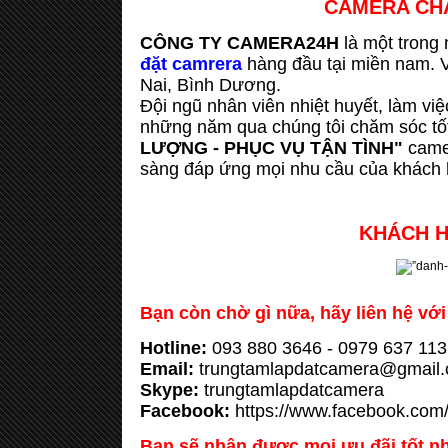
CAMERA CH
CÔNG TY CAMERA24H
là một trong
đặt camrera
hàng đầu tại miền nam. V
Nai, Bình Dương.
Đội ngũ nhân viên nhiệt huyết, làm vi
những năm qua chúng tôi chăm sóc tố
LƯỢNG - PHỤC VỤ TẬN TÌNH"
came
sàng đáp ứng mọi nhu cầu của khách 
KHÁCH H
Bạn còn chờ gì nữa, hãy liên hệ với
Hotline:
093 880 3646 - 0979 637 113
Email:
trungtamlapdatcamera@gmail
Skype:
trungtamlapdatcamera
Facebook:
https://www.facebook.com
Bạn sẽ nhận được mọi ưu đãi tốt nh