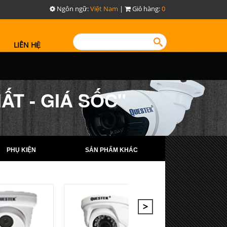
Ngôn ngữ:
Việt Nam
|
Giỏ hàng:
0
LIÊN HỆ
T - GIÁ SỐC"
PHỤ KIỆN
SẢN PHẨM KHÁC