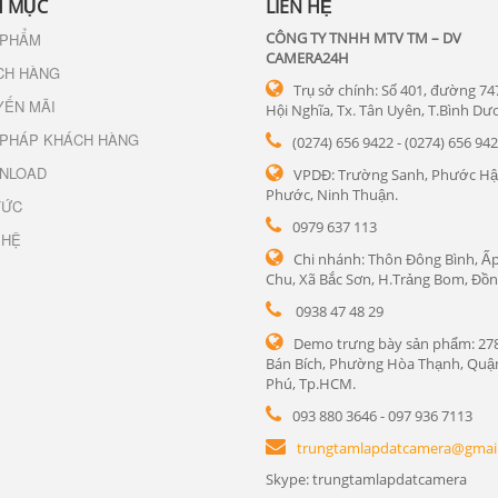
 MỤC
LIÊN HỆ
CÔNG TY TNHH MTV TM – DV
 PHẨM
CAMERA24H
CH HÀNG
Trụ sở chính: Số 401, đường 74
YẾN MÃI
Hội Nghĩa, Tx. Tân Uyên, T.Bình Dư
 PHÁP KHÁCH HÀNG
(0274) 656 9422 - (0274) 656 94
NLOAD
VPDĐ: Trường Sanh, Phước Hậ
Phước, Ninh Thuận.
TỨC
0979 637 113
 HỆ
Chi nhánh: Thôn Đông Bình, Ấp
Chu, Xã Bắc Sơn, H.Trảng Bom, Đồn
0938 47 48 29
Demo trưng bày sản phẩm: 27
Bán Bích, Phường Hòa Thạnh, Quậ
Phú, Tp.HCM.
093 880 3646 - 097 936 7113
trungtamlapdatcamera@gmai
Skype: trungtamlapdatcamera