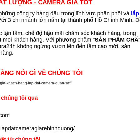
ẤT LƯỢNG - CAMERA GIÁ TỐT
 những công ty hàng đầu trong lĩnh vực phân phối và
lắp
ới 3 chi nhánh lớn nằm tại thành phố Hồ Chính Minh, 
ệc tận tâm, chế độ hậu mãi chăm sóc khách hàng, trong
t mọi khách hàng. Với phương châm "
SẢN PHẨM CHẤ
ra24h không ngừng vươn lên đến tầm cao mới, sẵn
hàng.
ÀNG NÓI GÌ VỀ CHÚNG TÔI
 chúng tôi qua
.com
/lapdatcameragiarebinhduong/
ất từ chúng tôi.