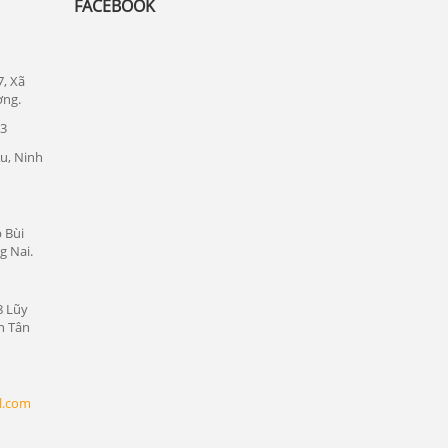
FACEBOOK
Đức
Lắp đặt camera quan sát tại quận 1
Lắp đặt camera quan sát tại quận tân bình
7, Xã
ơng.
Chuyên lắp đặt camera tại các khu công
23
nghiệp tại Bình Dương
u, Ninh
Lắp đặt camera quan sát tại Bàu Bàng,
Bình Dương
Lắp đặt camera quan sát tại Bến Cát,
 Bùi
Bình Dương
g Nai.
Lắp đặt camera quan sát tại Phú Giáo,
Bình Dương
8 Lũy
Lắp đặt camera quan sát tại Dầu Tiếng,
n Tân
Bình Dương
Lắp đặt camera quan sát tại Thủ Dầu
Một, Bình Dương
l.com
Lắp đặt camera quan sát tại Thuận An,