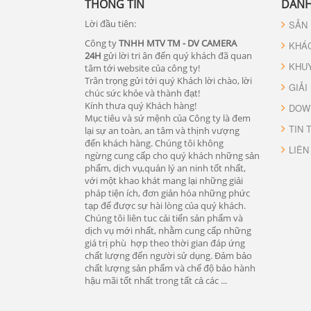
THÔNG TIN
DANH
Lời đầu tiên:
SẢN
Công ty
TNHH MTV TM - DV CAMERA
KHÁ
24H
gửi lời tri ân đến quý khách đã quan
KHU
tâm tới website của công ty!
Trân trọng gửi tới quý Khách lời chào, lời
GIẢI
chúc sức khỏe và thành đạt!
Kính thưa quý Khách hàng!
DOW
Mục tiêu và sứ mệnh của Công ty là đem
TIN 
lại sự an toàn, an tâm và thịnh vượng
đến khách hàng. Chúng tôi không
LIÊN
ngừng cung cấp cho quý khách những sản
phẩm, dịch vụ,quản lý an ninh tốt nhất,
với một khao khát mang lại những giải
pháp tiện ích, đơn giản hóa những phức
tạp để được sự hài lòng của quý khách.
Chúng tôi liên tuc cải tiến sản phẩm và
dịch vụ mới nhất, nhằm cung cấp những
giá trị phù hợp theo thời gian đáp ứng
chất lượng đến người sử dụng. Đảm bảo
chất lượng sản phẩm và chế độ bảo hành
hậu mãi tốt nhất trong tất cả các ...