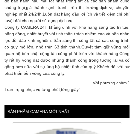
độ bảo hành hậu mãi tốt nhất trong tất cả các sản phẩm cùng
chủng loại,giá thành cạnh tranh trên thị trường,dịch vụ chuyên
nghiệp nhất 24/24h.Luôn đặt hàng đầu lợi ích và tiết kiệm chi phí
tuyệt đối cho người sử dụng dịch vụ.
Công ty CAMERA 24H khẳng định với khả năng sáng tạo trí tuệ,
năng động, nhiệt huyết với tinh thần trách nhiệm cao và nền nhân
lực dồi dào kinh nghiệm. Sẵn sàng thi công tất cả các công trình
có quy mô lớn, nhỏ trên 63 tỉnh thành.Quyết tâm giữ vững mối
quan hệ bền chặt cộng tác cùng phát triển với khách hàng.Công
ty rất hy vọng đạt được những thành công trong tương lai và cố
gắng hơn nữa với sự ủng hộ nhiệt tình của quý Khách đối với sự
phát triển bền vững của công ty.
Với phương châm “
Trân trọng phục vụ từng phút,từng giây”
SẢN PHẨM CAMERA MỚI NHẤT