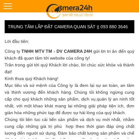
TRUNG TÂM LẮP ĐẶT CAMERA QUAN SÁT || 093 880 3646
Lời đầu tiên:
Công ty
TNHH MTV TM - DV CAMERA 24H
gửi lời tri ân đến quý
khách đã quan tâm tới website của công ty!
Trân trọng gửi tới quý Khách lời chào, lời chúc sức khỏe và thành
đạt!
Kính thưa quý Khách hàng!
Mục tiêu và sứ mệnh của Công ty là đem lại sự an toàn, an tâm
và thịnh vượng đến khách hàng. Chúng tôi không ngừng cung
cấp cho quý khách những sản phẩm, dịch vụ,quản lý an ninh tốt
nhất, với một khao khát mang lại những giải pháp tiện ích, đơn
giản hóa những phức tạp để được sự hài lòng của quý khách.
Chúng tôi liên tuc cải tiến sản phẩm và dịch vụ mới nhất, nhằm
cung cấp những giá trị phù hợp theo thời gian đáp ứng chất
lượng đến người sử dụng. Đảm bảo chất lượng sản phẩm và chế