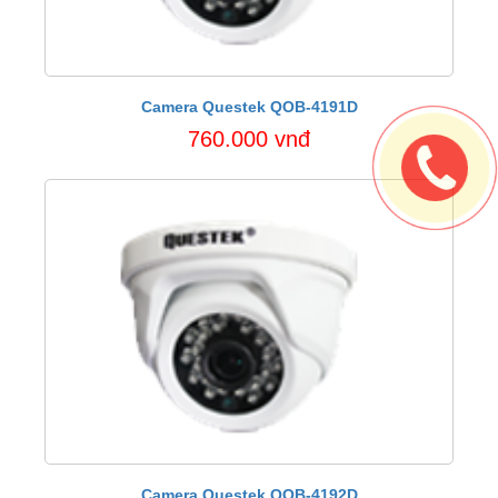
Camera Questek QOB-4191D
760.000 vnđ
Camera Questek QOB-4192D