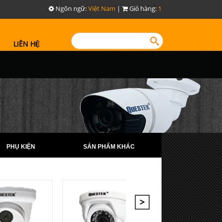
Ngôn ngữ:
Việt Nam
|
Giỏ hàng:
1
LIÊN HỆ
PHỤ KIỆN
SẢN PHẨM KHÁC