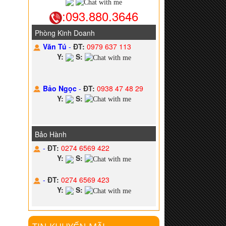
:093.880.3646
Phòng Kinh Doanh
Văn Tú
-
ĐT:
0979 637 113
Y:
S:
Bảo Ngọc
-
ĐT:
0938 47 48 29
Y:
S:
Bảo Hành
-
ĐT:
0274 6569 422
Y:
S:
-
ĐT:
0274 6569 423
Y:
S: