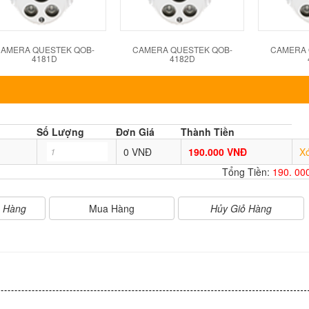
AMERA QUESTEK QOB-
CAMERA QUESTEK QOB-
CAMERA 
4181D
4182D
Số Lượng
Đơn Giá
Thành Tiền
0 VNĐ
190.000 VNĐ
X
Tổng Tiền:
190. 00
Mua Hàng