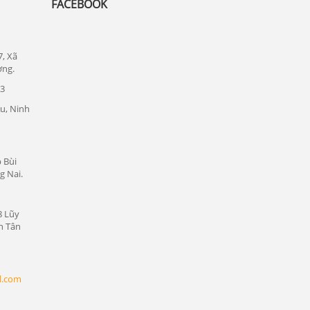
FACEBOOK
Lắp đặt camera quan sát tại quận Thủ
Đức
Lắp đặt camera quan sát tại quận 1
7, Xã
ơng.
Lắp đặt camera quan sát tại quận tân bình
23
Chuyên lắp đặt camera tại các khu công
nghiệp tại Bình Dương
u, Ninh
Lắp đặt camera quan sát tại Bàu Bàng,
Bình Dương
 Bùi
Lắp đặt camera quan sát tại Bến Cát,
g Nai.
Bình Dương
Lắp đặt camera quan sát tại Phú Giáo,
8 Lũy
Bình Dương
n Tân
Lắp đặt camera quan sát tại Dầu Tiếng,
Bình Dương
l.com
Lắp đặt camera quan sát tại Thủ Dầu
Một, Bình Dương