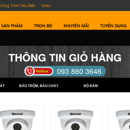
Công Trình Tiêu Biểu
Video
SẢN PHẨM
TRỌN BỘ
KHUYẾN MÃI
TUYỂN DỤNG
THÔNG TIN GIỎ HÀNG
093 880 3646
TELL: (0274) 6569422 -
ÁT
BÁO TRỘM, BÁO CHÁY
BỘ ĐÀM
(0274) 6569423