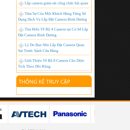
Lắp camera giám sát công chức hải quan
Chuyên Lắp đặt camera tại kcn đồng nai
- chất lượng nhất
Tâm Sự Của Một Khách Hàng Từng Sử
Dụng Dịch Vụ Lắp Đặt Camera Bình Dương
Lắp đặt camera quan sát giá rẻ tại Đồng
Nai
Tìm Hiểu Về Bộ 4 Camera tại Cơ Sở Lắp
Đặt Camera Bình Dương
Camera IP là gì? Ưu điểm của camera ip?
Lý Do Bạn Nên Lắp Đặt Camera Quan
lắp đặt camera giá rẻ tphcm, lắp đặt
Sát Trước Sảnh Cửa Hàng.
camera tphcm
Giới Thiệu Về Bộ 8 Camera Cho Diện
Lắp đặt truyền hình k+, Lắp đặt k+
Tích Theo Dõi Rộng
Lắp đặt camera tại công ty ValiExo
THỐNG KÊ TRUY CẬP
Lắp Đặt Camera công ty S.G tại Bình
Dương
Lắp đặt camera tại bình dương
Lắp Đặt Camera Bình Dương
Lắp đặt camera quan sát tại quận 7