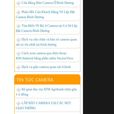
Camera Bình Dương
Tìm Hiểu Về Bộ 4 Camera tại Cơ Sở Lắp
Đặt Camera Bình Dương
Dịch vụ sửa chữa và bảo trì camera quan
sát uy tín nhất tại bình dương
Cách xem camera qua điện thoại
IOS/Android bằng phần mềm VacronView
Dịch vụ gắn camera quan sát ở bình
dương - uy tín, chất lượng cao
BỘ ĐÀM GIÁ RẺ, CHUYÊN DỤNG,
CHẤT LƯỢNG NHẤT HIỆN NAY
TIN TỨC CAMERA
Lắp đặt camera giá bao nhiêu là hợp lý
nhất ?
Kẻ gian đục trụ ATM Agribank trộm gần
Hơn 1.000 khách hàng đã trở thành
1 tỉ đồng
người tiêu dùng thông minh, còn bạn thì sao?
LẮP ĐẶT CAMERA TẠI CÁC NÚT
Lắp đặt camera quan sát góc rộng xem
GIAO THÔNG
được qua mạng từ xa