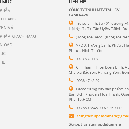
 MỤC
LIÊN HỆ
CÔNG TY TNHH MTV TM – DV
 PHẨM
CAMERA24H
CH HÀNG
Trụ sở chính: Số 401, đường 74
YẾN MÃI
Hội Nghĩa, Tx. Tân Uyên, T.Bình Dư
 PHÁP KHÁCH HÀNG
(0274) 656 9422 - (0274) 656 94
NLOAD
VPDĐ: Trường Sanh, Phước Hậ
Phước, Ninh Thuận.
TỨC
0979 637 113
 HỆ
Chi nhánh: Thôn Đông Bình, Ấp
Chu, Xã Bắc Sơn, H.Trảng Bom, Đồn
0938 47 48 29
Demo trưng bày sản phẩm: 27
Bán Bích, Phường Hòa Thạnh, Quậ
Phú, Tp.HCM.
093 880 3646 - 097 936 7113
trungtamlapdatcamera@gmai
Skype: trungtamlapdatcamera