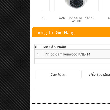
CAMERA QUESTEK QOB-
CAMERA QUESTEK QOB-
C
4162D
4163D
Thông Tin Giỏ Hàng
#
Tên Sản Phẩm
1
Pin bộ đàm kenwood KNB-14