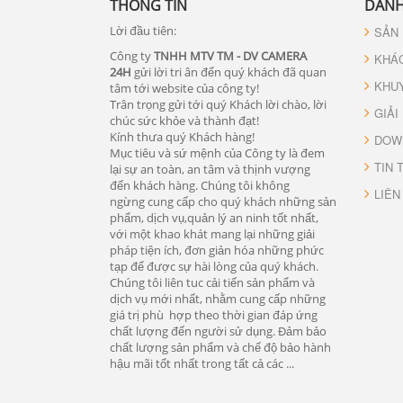
THÔNG TIN
DANH
Lời đầu tiên:
SẢN
Công ty
TNHH MTV TM - DV CAMERA
KHÁ
24H
gửi lời tri ân đến quý khách đã quan
KHU
tâm tới website của công ty!
Trân trọng gửi tới quý Khách lời chào, lời
GIẢI
chúc sức khỏe và thành đạt!
Kính thưa quý Khách hàng!
DOW
Mục tiêu và sứ mệnh của Công ty là đem
TIN 
lại sự an toàn, an tâm và thịnh vượng
đến khách hàng. Chúng tôi không
LIÊN
ngừng cung cấp cho quý khách những sản
phẩm, dịch vụ,quản lý an ninh tốt nhất,
với một khao khát mang lại những giải
pháp tiện ích, đơn giản hóa những phức
tạp để được sự hài lòng của quý khách.
Chúng tôi liên tuc cải tiến sản phẩm và
dịch vụ mới nhất, nhằm cung cấp những
giá trị phù hợp theo thời gian đáp ứng
chất lượng đến người sử dụng. Đảm bảo
chất lượng sản phẩm và chế độ bảo hành
hậu mãi tốt nhất trong tất cả các ...