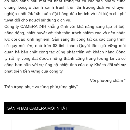
độ bảo hành hậu mãi tốt nhất trong tất cả các sản phẩm cùng
chủng loại,giá thành cạnh tranh trên thị trường,dịch vụ chuyên
nghiệp nhất 24/24h.Luôn đặt hàng đầu lợi ích và tiết kiệm chi phí
tuyệt đối cho người sử dụng dịch vụ.
Công ty CAMERA 24H khẳng định với khả năng sáng tạo trí tuệ,
năng động, nhiệt huyết với tinh thần trách nhiệm cao và nền nhân
lực dồi dào kinh nghiệm. Sẵn sàng thi công tất cả các công trình
có quy mô lớn, nhỏ trên 63 tỉnh thành.Quyết tâm giữ vững mối
quan hệ bền chặt cộng tác cùng phát triển với khách hàng.Công
ty rất hy vọng đạt được những thành công trong tương lai và cố
gắng hơn nữa với sự ủng hộ nhiệt tình của quý Khách đối với sự
phát triển bền vững của công ty.
Với phương châm “
Trân trọng phục vụ từng phút,từng giây”
SẢN PHẨM CAMERA MỚI NHẤT