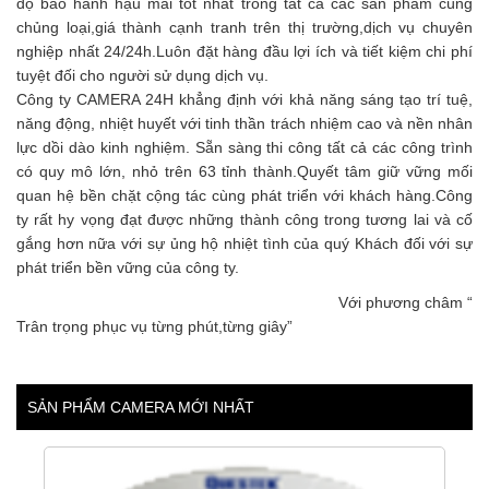
độ bảo hành hậu mãi tốt nhất trong tất cả các sản phẩm cùng
chủng loại,giá thành cạnh tranh trên thị trường,dịch vụ chuyên
nghiệp nhất 24/24h.Luôn đặt hàng đầu lợi ích và tiết kiệm chi phí
tuyệt đối cho người sử dụng dịch vụ.
Công ty CAMERA 24H khẳng định với khả năng sáng tạo trí tuệ,
năng động, nhiệt huyết với tinh thần trách nhiệm cao và nền nhân
lực dồi dào kinh nghiệm. Sẵn sàng thi công tất cả các công trình
có quy mô lớn, nhỏ trên 63 tỉnh thành.Quyết tâm giữ vững mối
quan hệ bền chặt cộng tác cùng phát triển với khách hàng.Công
ty rất hy vọng đạt được những thành công trong tương lai và cố
gắng hơn nữa với sự ủng hộ nhiệt tình của quý Khách đối với sự
phát triển bền vững của công ty.
Với phương châm “
Trân trọng phục vụ từng phút,từng giây”
SẢN PHẨM CAMERA MỚI NHẤT