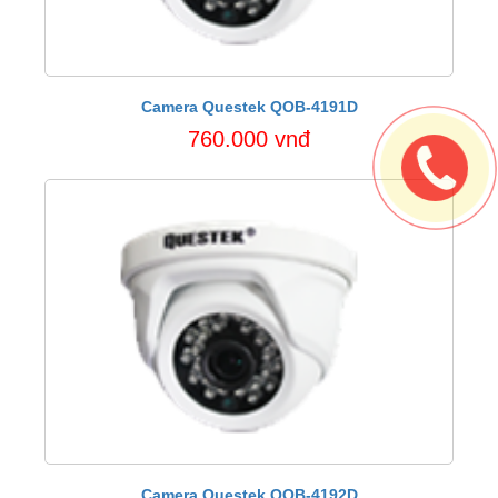
Camera Questek QOB-4191D
760.000 vnđ
Camera Questek QOB-4192D