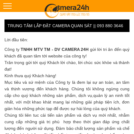
TRUNG TÂM LẮP ĐẶT CAMERA QUAN SÁT || 093 880 3646
Lời đầu tiên:
Công ty
TNHH MTV TM - DV CAMERA 24H
gửi lời tri ân đến quý
khách đã quan tâm tới website của công ty!
Trân trọng gửi tới quý Khách lời chào, lời chúc sức khỏe và thành
đạt!
Kính thưa quý Khách hàng!
Mục tiêu và sứ mệnh của Công ty là đem lại sự an toàn, an tâm
và thịnh vượng đến khách hàng. Chúng tôi không ngừng cung
cấp cho quý khách những sản phẩm, dịch vụ,quản lý an ninh tốt
nhất, với một khao khát mang lại những giải pháp tiện ích, đơn
giản hóa những phức tạp để được sự hài lòng của quý khách.
Chúng tôi liên tuc cải tiến sản phẩm và dịch vụ mới nhất, nhằm
cung cấp những giá trị phù hợp theo thời gian đáp ứng chất
lượng đến người sử dụng. Đảm bảo chất lượng sản phẩm và chế