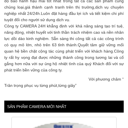
độ bảo hành hậu mãi tốt nhất trong tất cả các sản phẩm cùng
chủng loại,giá thành cạnh tranh trên thị trường,dịch vụ chuyên
nghiệp nhất 24/24h.Luôn đặt hàng đầu lợi ích và tiết kiệm chi phí
tuyệt đối cho người sử dụng dịch vụ.
Công ty CAMERA 24H khẳng định với khả năng sáng tạo trí tuệ,
năng động, nhiệt huyết với tinh thần trách nhiệm cao và nền nhân
lực dồi dào kinh nghiệm. Sẵn sàng thi công tất cả các công trình
có quy mô lớn, nhỏ trên 63 tỉnh thành.Quyết tâm giữ vững mối
quan hệ bền chặt cộng tác cùng phát triển với khách hàng.Công
ty rất hy vọng đạt được những thành công trong tương lai và cố
gắng hơn nữa với sự ủng hộ nhiệt tình của quý Khách đối với sự
phát triển bền vững của công ty.
Với phương châm “
Trân trọng phục vụ từng phút,từng giây”
SẢN PHẨM CAMERA MỚI NHẤT