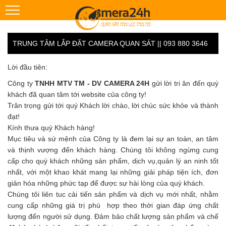
TRUNG TÂM LẮP ĐẶT CAMERA QUAN SÁT || 093 880 3646
Lời đầu tiên:
Công ty
TNHH MTV TM - DV CAMERA 24H
gửi lời tri ân đến quý
khách đã quan tâm tới website của công ty!
Trân trọng gửi tới quý Khách lời chào, lời chúc sức khỏe và thành
đạt!
Kính thưa quý Khách hàng!
Mục tiêu và sứ mệnh của Công ty là đem lại sự an toàn, an tâm
và thịnh vượng đến khách hàng. Chúng tôi không ngừng cung
cấp cho quý khách những sản phẩm, dịch vụ,quản lý an ninh tốt
nhất, với một khao khát mang lại những giải pháp tiện ích, đơn
giản hóa những phức tạp để được sự hài lòng của quý khách.
Chúng tôi liên tuc cải tiến sản phẩm và dịch vụ mới nhất, nhằm
cung cấp những giá trị phù hợp theo thời gian đáp ứng chất
lượng đến người sử dụng. Đảm bảo chất lượng sản phẩm và chế