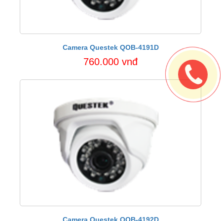
Camera Questek QOB-4191D
760.000 vnđ
Camera Questek QOB-4192D