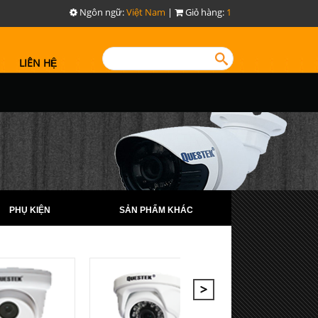
Ngôn ngữ:
Việt Nam
|
Giỏ hàng:
1
LIÊN HỆ
PHỤ KIỆN
SẢN PHẨM KHÁC