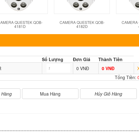
AMERA QUESTEK QOB-
CAMERA QUESTEK QOB-
CAMERA 
4181D
4182D
Số Lượng
Đơn Giá
Thành Tiền
R
0 VNĐ
0 VNĐ
Tổng Tiền:
Mua Hàng