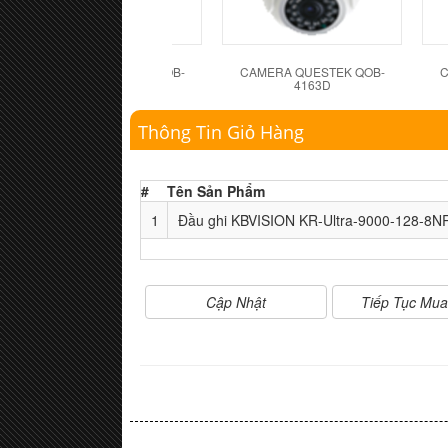
CAMERA QUESTEK QOB-
CAMERA QUESTEK QOB-
C
4162D
4163D
Thông Tin Giỏ Hàng
#
Tên Sản Phẩm
1
Đầu ghi KBVISION KR-Ultra-9000-128-8N