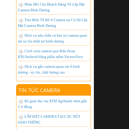
Tìm Hiểu Về Bộ 4 Camera tại Cơ Sở Lắp
Đặt Camera Bình Dương
Dịch vụ sửa chữa và bảo trì camera quan
sát uy tín nhất tại bình dương
Cách xem camera qua điện thoại
IOS/Android bằng phần mềm VacronView
Dịch vụ gắn camera quan sát ở bình
dương - uy tín, chất lượng cao
BỘ ĐÀM GIÁ RẺ, CHUYÊN DỤNG,
CHẤT LƯỢNG NHẤT HIỆN NAY
Lắp đặt camera giá bao nhiêu là hợp lý
nhất ?
TIN TỨC CAMERA
Hơn 1.000 khách hàng đã trở thành
Kẻ gian đục trụ ATM Agribank trộm gần
người tiêu dùng thông minh, còn bạn thì sao?
1 tỉ đồng
Lắp đặt camera quan sát góc rộng xem
LẮP ĐẶT CAMERA TẠI CÁC NÚT
được qua mạng từ xa
GIAO THÔNG
Chuyên Lắp đặt camera tại kcn đồng nai