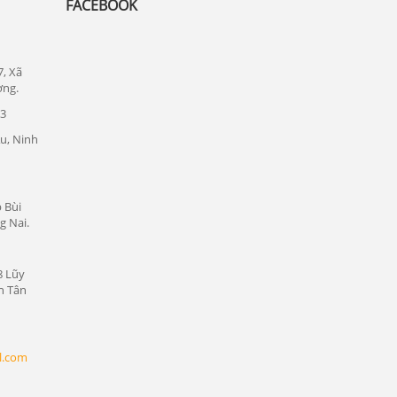
FACEBOOK
Lắp đặt camera quan sát tại quận 1
Lắp đặt camera quan sát tại quận tân bình
7, Xã
ơng.
Chuyên lắp đặt camera tại các khu công
nghiệp tại Bình Dương
23
u, Ninh
Lắp đặt camera quan sát tại Bàu Bàng,
Bình Dương
Lắp đặt camera quan sát tại Bến Cát,
Bình Dương
 Bùi
g Nai.
Lắp đặt camera quan sát tại Phú Giáo,
Bình Dương
8 Lũy
Lắp đặt camera quan sát tại Dầu Tiếng,
n Tân
Bình Dương
Lắp đặt camera quan sát tại Thủ Dầu
Một, Bình Dương
l.com
Lắp đặt camera quan sát tại Thuận An,
Bình Dương