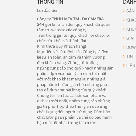
THÔNG TIN
DANH
Lời đầu tiên:
SẢN
Công ty
TNHH MTV TM - DV CAMERA
KHÁ
24H
gửi lời tri ân đến quý khách đã quan
KHU
tâm tới website của công ty!
Trân trọng gửi tới quý Khách lời chào, lời
GIẢI
chúc sức khỏe và thành đạt!
Kính thưa quý Khách hàng!
DOW
Mục tiêu và sứ mệnh của Công ty là đem
TIN 
lại sự an toàn, an tâm và thịnh vượng
đến khách hàng. Chúng tôi không
LIÊN
ngừng cung cấp cho quý khách những sản
phẩm, dịch vụ,quản lý an ninh tốt nhất,
với một khao khát mang lại những giải
pháp tiện ích, đơn giản hóa những phức
tạp để được sự hài lòng của quý khách.
Chúng tôi liên tuc cải tiến sản phẩm và
dịch vụ mới nhất, nhằm cung cấp những
giá trị phù hợp theo thời gian đáp ứng
chất lượng đến người sử dụng. Đảm bảo
chất lượng sản phẩm và chế độ bảo hành
hậu mãi tốt nhất trong tất cả các ...