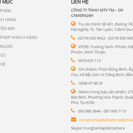
 MỤC
LIÊN HỆ
CÔNG TY TNHH MTV TM – DV
 PHẨM
CAMERA24H
CH HÀNG
Trụ sở chính: Số 401, đường 74
YẾN MÃI
Hội Nghĩa, Tx. Tân Uyên, T.Bình Dư
 PHÁP KHÁCH HÀNG
(0274) 656 9422 - (0274) 656 94
NLOAD
VPDĐ: Trường Sanh, Phước Hậ
Phước, Ninh Thuận.
TỨC
0979 637 113
 HỆ
Chi nhánh: Thôn Đông Bình, Ấp
Chu, Xã Bắc Sơn, H.Trảng Bom, Đồn
0938 47 48 29
Demo trưng bày sản phẩm: 27
Bán Bích, Phường Hòa Thạnh, Quậ
Phú, Tp.HCM.
093 880 3646 - 097 936 7113
trungtamlapdatcamera@gmai
Skype: trungtamlapdatcamera