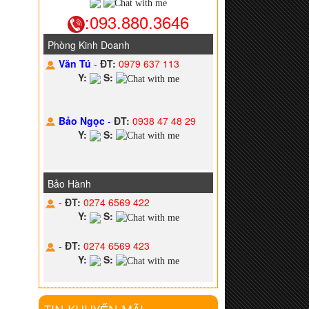
:093.880.3646
Phòng Kinh Doanh
Văn Tú
-
ĐT:
0979 637 113
Y:
S:
Bảo Ngọc
-
ĐT:
0938 47 48 29
Y:
S:
Bảo Hành
-
ĐT:
0274 6569 422
Y:
S:
-
ĐT:
0274 6569 423
Y:
S: