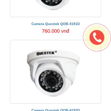
Camera Questek QOB-4191D
760.000 vnđ
Camera Questek QOB-4192D