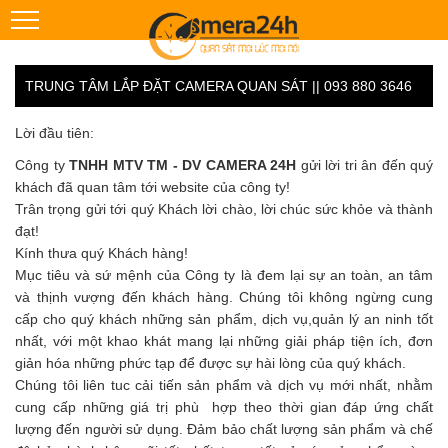
TRUNG TÂM LẮP ĐẶT CAMERA QUAN SÁT || 093 880 3646
Lời đầu tiên:
Công ty
TNHH MTV TM - DV CAMERA 24H
gửi lời tri ân đến quý
khách đã quan tâm tới website của công ty!
Trân trọng gửi tới quý Khách lời chào, lời chúc sức khỏe và thành
đạt!
Kính thưa quý Khách hàng!
Mục tiêu và sứ mệnh của Công ty là đem lại sự an toàn, an tâm
và thịnh vượng đến khách hàng. Chúng tôi không ngừng cung
cấp cho quý khách những sản phẩm, dịch vụ,quản lý an ninh tốt
nhất, với một khao khát mang lại những giải pháp tiện ích, đơn
giản hóa những phức tạp để được sự hài lòng của quý khách.
Chúng tôi liên tuc cải tiến sản phẩm và dịch vụ mới nhất, nhằm
cung cấp những giá trị phù hợp theo thời gian đáp ứng chất
lượng đến người sử dụng. Đảm bảo chất lượng sản phẩm và chế