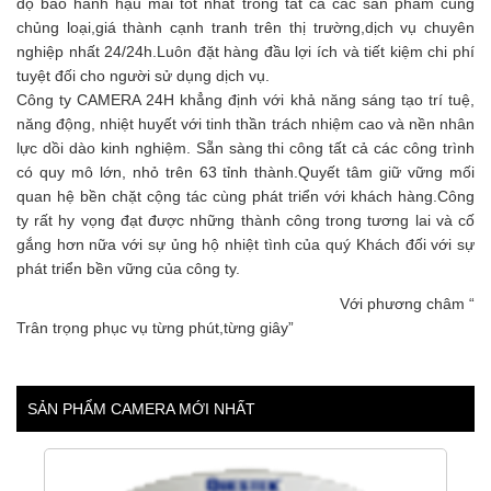
độ bảo hành hậu mãi tốt nhất trong tất cả các sản phẩm cùng
chủng loại,giá thành cạnh tranh trên thị trường,dịch vụ chuyên
nghiệp nhất 24/24h.Luôn đặt hàng đầu lợi ích và tiết kiệm chi phí
tuyệt đối cho người sử dụng dịch vụ.
Công ty CAMERA 24H khẳng định với khả năng sáng tạo trí tuệ,
năng động, nhiệt huyết với tinh thần trách nhiệm cao và nền nhân
lực dồi dào kinh nghiệm. Sẵn sàng thi công tất cả các công trình
có quy mô lớn, nhỏ trên 63 tỉnh thành.Quyết tâm giữ vững mối
quan hệ bền chặt cộng tác cùng phát triển với khách hàng.Công
ty rất hy vọng đạt được những thành công trong tương lai và cố
gắng hơn nữa với sự ủng hộ nhiệt tình của quý Khách đối với sự
phát triển bền vững của công ty.
Với phương châm “
Trân trọng phục vụ từng phút,từng giây”
SẢN PHẨM CAMERA MỚI NHẤT