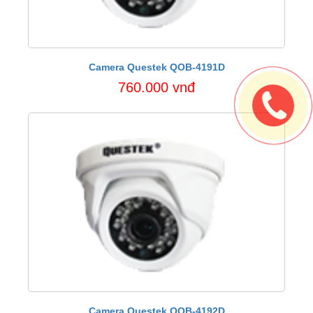
Camera Questek QOB-4191D
760.000 vnđ
Camera Questek QOB-4192D