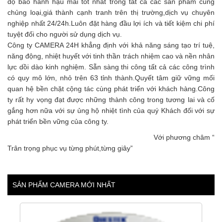
độ bảo hành hậu mãi tốt nhất trong tất cả các sản phẩm cùng
chủng loại,giá thành cạnh tranh trên thị trường,dịch vụ chuyên
nghiệp nhất 24/24h.Luôn đặt hàng đầu lợi ích và tiết kiệm chi phí
tuyệt đối cho người sử dụng dịch vụ.
Công ty CAMERA 24H khẳng định với khả năng sáng tạo trí tuệ,
năng động, nhiệt huyết với tinh thần trách nhiệm cao và nền nhân
lực dồi dào kinh nghiệm. Sẵn sàng thi công tất cả các công trình
có quy mô lớn, nhỏ trên 63 tỉnh thành.Quyết tâm giữ vững mối
quan hệ bền chặt cộng tác cùng phát triển với khách hàng.Công
ty rất hy vọng đạt được những thành công trong tương lai và cố
gắng hơn nữa với sự ủng hộ nhiệt tình của quý Khách đối với sự
phát triển bền vững của công ty.
Với phương châm “
Trân trọng phục vụ từng phút,từng giây”
SẢN PHẨM CAMERA MỚI NHẤT