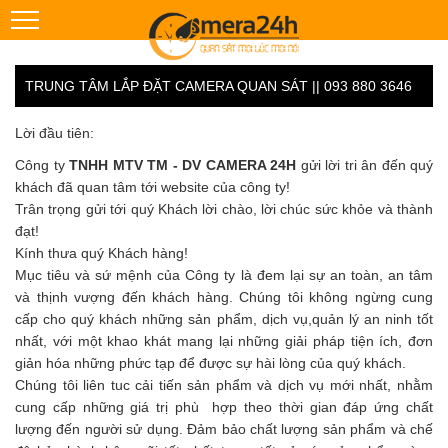
TRUNG TÂM LẮP ĐẶT CAMERA QUAN SÁT || 093 880 3646
Lời đầu tiên:
Công ty
TNHH MTV TM - DV CAMERA 24H
gửi lời tri ân đến quý
khách đã quan tâm tới website của công ty!
Trân trọng gửi tới quý Khách lời chào, lời chúc sức khỏe và thành
đạt!
Kính thưa quý Khách hàng!
Mục tiêu và sứ mệnh của Công ty là đem lại sự an toàn, an tâm
và thịnh vượng đến khách hàng. Chúng tôi không ngừng cung
cấp cho quý khách những sản phẩm, dịch vụ,quản lý an ninh tốt
nhất, với một khao khát mang lại những giải pháp tiện ích, đơn
giản hóa những phức tạp để được sự hài lòng của quý khách.
Chúng tôi liên tuc cải tiến sản phẩm và dịch vụ mới nhất, nhằm
cung cấp những giá trị phù hợp theo thời gian đáp ứng chất
lượng đến người sử dụng. Đảm bảo chất lượng sản phẩm và chế