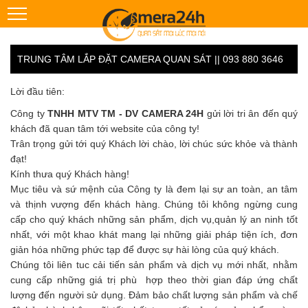
TRUNG TÂM LẮP ĐẶT CAMERA QUAN SÁT || 093 880 3646
Lời đầu tiên:
Công ty
TNHH MTV TM - DV CAMERA 24H
gửi lời tri ân đến quý
khách đã quan tâm tới website của công ty!
Trân trọng gửi tới quý Khách lời chào, lời chúc sức khỏe và thành
đạt!
Kính thưa quý Khách hàng!
Mục tiêu và sứ mệnh của Công ty là đem lại sự an toàn, an tâm
và thịnh vượng đến khách hàng. Chúng tôi không ngừng cung
cấp cho quý khách những sản phẩm, dịch vụ,quản lý an ninh tốt
nhất, với một khao khát mang lại những giải pháp tiện ích, đơn
giản hóa những phức tạp để được sự hài lòng của quý khách.
Chúng tôi liên tuc cải tiến sản phẩm và dịch vụ mới nhất, nhằm
cung cấp những giá trị phù hợp theo thời gian đáp ứng chất
lượng đến người sử dụng. Đảm bảo chất lượng sản phẩm và chế