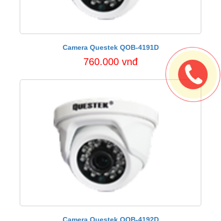
Camera Questek QOB-4191D
760.000 vnđ
Camera Questek QOB-4192D