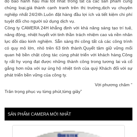
độ bảo hành hậu mãi tốt nhất trong tất cả các sản phẩm cùng
chủng loại,giá thành cạnh tranh trên thị trường,dịch vụ chuyên
nghiệp nhất 24/24h.Luôn đặt hàng đầu lợi ích và tiết kiệm chi phí
tuyệt đối cho người sử dụng dịch vụ.
Công ty CAMERA 24H khẳng định với khả năng sáng tạo trí tuệ,
năng động, nhiệt huyết với tinh thần trách nhiệm cao và nền nhân
lực dồi dào kinh nghiệm. Sẵn sàng thi công tất cả các công trình
có quy mô lớn, nhỏ trên 63 tỉnh thành.Quyết tâm giữ vững mối
quan hệ bền chặt cộng tác cùng phát triển với khách hàng.Công
ty rất hy vọng đạt được những thành công trong tương lai và cố
gắng hơn nữa với sự ủng hộ nhiệt tình của quý Khách đối với sự
phát triển bền vững của công ty.
Với phương châm “
Trân trọng phục vụ từng phút,từng giây”
SẢN PHẨM CAMERA MỚI NHẤT