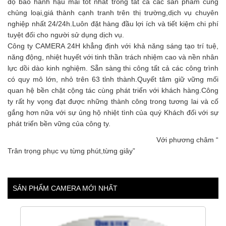
độ bảo hành hậu mãi tốt nhất trong tất cả các sản phẩm cùng
chủng loại,giá thành cạnh tranh trên thị trường,dịch vụ chuyên
nghiệp nhất 24/24h.Luôn đặt hàng đầu lợi ích và tiết kiệm chi phí
tuyệt đối cho người sử dụng dịch vụ.
Công ty CAMERA 24H khẳng định với khả năng sáng tạo trí tuệ,
năng động, nhiệt huyết với tinh thần trách nhiệm cao và nền nhân
lực dồi dào kinh nghiệm. Sẵn sàng thi công tất cả các công trình
có quy mô lớn, nhỏ trên 63 tỉnh thành.Quyết tâm giữ vững mối
quan hệ bền chặt cộng tác cùng phát triển với khách hàng.Công
ty rất hy vọng đạt được những thành công trong tương lai và cố
gắng hơn nữa với sự ủng hộ nhiệt tình của quý Khách đối với sự
phát triển bền vững của công ty.
Với phương châm “
Trân trọng phục vụ từng phút,từng giây”
SẢN PHẨM CAMERA MỚI NHẤT