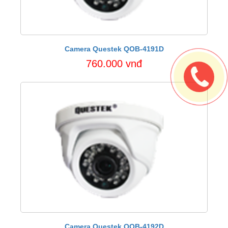
Camera Questek QOB-4191D
760.000 vnđ
Camera Questek QOB-4192D