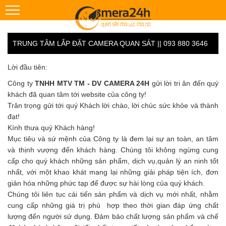
TRUNG TÂM LẮP ĐẶT CAMERA QUAN SÁT || 093 880 3646
Lời đầu tiên:
Công ty
TNHH MTV TM - DV CAMERA 24H
gửi lời tri ân đến quý
khách đã quan tâm tới website của công ty!
Trân trọng gửi tới quý Khách lời chào, lời chúc sức khỏe và thành
đạt!
Kính thưa quý Khách hàng!
Mục tiêu và sứ mệnh của Công ty là đem lại sự an toàn, an tâm
và thịnh vượng đến khách hàng. Chúng tôi không ngừng cung
cấp cho quý khách những sản phẩm, dịch vụ,quản lý an ninh tốt
nhất, với một khao khát mang lại những giải pháp tiện ích, đơn
giản hóa những phức tạp để được sự hài lòng của quý khách.
Chúng tôi liên tuc cải tiến sản phẩm và dịch vụ mới nhất, nhằm
cung cấp những giá trị phù hợp theo thời gian đáp ứng chất
lượng đến người sử dụng. Đảm bảo chất lượng sản phẩm và chế