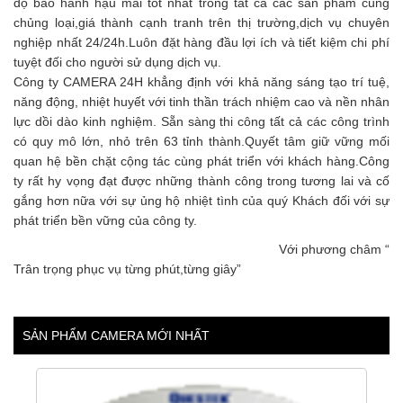
độ bảo hành hậu mãi tốt nhất trong tất cả các sản phẩm cùng
chủng loại,giá thành cạnh tranh trên thị trường,dịch vụ chuyên
nghiệp nhất 24/24h.Luôn đặt hàng đầu lợi ích và tiết kiệm chi phí
tuyệt đối cho người sử dụng dịch vụ.
Công ty CAMERA 24H khẳng định với khả năng sáng tạo trí tuệ,
năng động, nhiệt huyết với tinh thần trách nhiệm cao và nền nhân
lực dồi dào kinh nghiệm. Sẵn sàng thi công tất cả các công trình
có quy mô lớn, nhỏ trên 63 tỉnh thành.Quyết tâm giữ vững mối
quan hệ bền chặt cộng tác cùng phát triển với khách hàng.Công
ty rất hy vọng đạt được những thành công trong tương lai và cố
gắng hơn nữa với sự ủng hộ nhiệt tình của quý Khách đối với sự
phát triển bền vững của công ty.
Với phương châm “
Trân trọng phục vụ từng phút,từng giây”
SẢN PHẨM CAMERA MỚI NHẤT