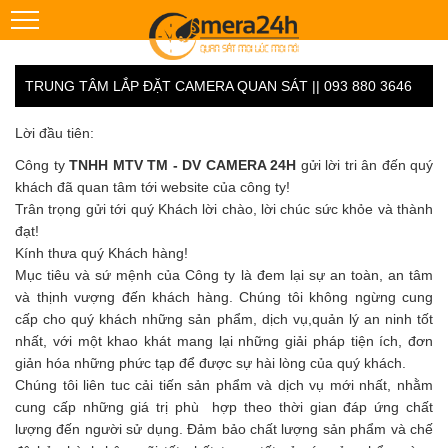
TRUNG TÂM LẮP ĐẶT CAMERA QUAN SÁT || 093 880 3646
Lời đầu tiên:
Công ty
TNHH MTV TM - DV CAMERA 24H
gửi lời tri ân đến quý
khách đã quan tâm tới website của công ty!
Trân trọng gửi tới quý Khách lời chào, lời chúc sức khỏe và thành
đạt!
Kính thưa quý Khách hàng!
Mục tiêu và sứ mệnh của Công ty là đem lại sự an toàn, an tâm
và thịnh vượng đến khách hàng. Chúng tôi không ngừng cung
cấp cho quý khách những sản phẩm, dịch vụ,quản lý an ninh tốt
nhất, với một khao khát mang lại những giải pháp tiện ích, đơn
giản hóa những phức tạp để được sự hài lòng của quý khách.
Chúng tôi liên tuc cải tiến sản phẩm và dịch vụ mới nhất, nhằm
cung cấp những giá trị phù hợp theo thời gian đáp ứng chất
lượng đến người sử dụng. Đảm bảo chất lượng sản phẩm và chế