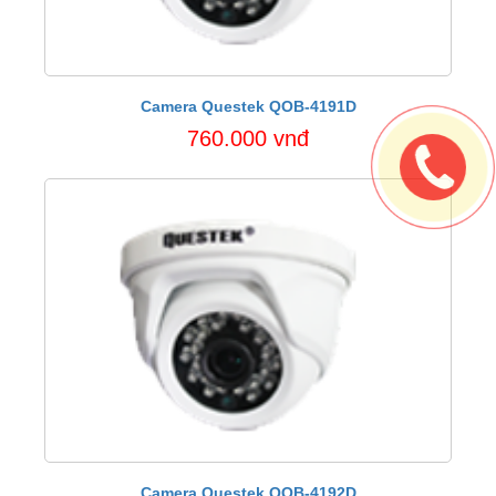
Camera Questek QOB-4191D
760.000 vnđ
Camera Questek QOB-4192D