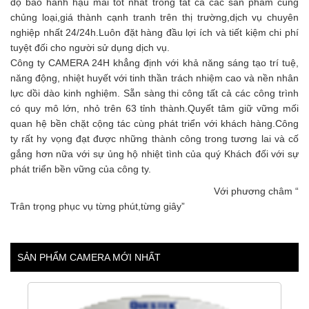
độ bảo hành hậu mãi tốt nhất trong tất cả các sản phẩm cùng
chủng loại,giá thành cạnh tranh trên thị trường,dịch vụ chuyên
nghiệp nhất 24/24h.Luôn đặt hàng đầu lợi ích và tiết kiệm chi phí
tuyệt đối cho người sử dụng dịch vụ.
Công ty CAMERA 24H khẳng định với khả năng sáng tạo trí tuệ,
năng động, nhiệt huyết với tinh thần trách nhiệm cao và nền nhân
lực dồi dào kinh nghiệm. Sẵn sàng thi công tất cả các công trình
có quy mô lớn, nhỏ trên 63 tỉnh thành.Quyết tâm giữ vững mối
quan hệ bền chặt cộng tác cùng phát triển với khách hàng.Công
ty rất hy vọng đạt được những thành công trong tương lai và cố
gắng hơn nữa với sự ủng hộ nhiệt tình của quý Khách đối với sự
phát triển bền vững của công ty.
Với phương châm “
Trân trọng phục vụ từng phút,từng giây”
SẢN PHẨM CAMERA MỚI NHẤT