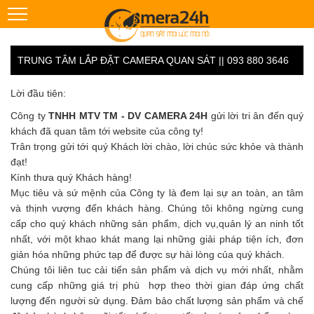
TRUNG TÂM LẮP ĐẶT CAMERA QUAN SÁT || 093 880 3646
Lời đầu tiên:
Công ty
TNHH MTV TM - DV CAMERA 24H
gửi lời tri ân đến quý
khách đã quan tâm tới website của công ty!
Trân trọng gửi tới quý Khách lời chào, lời chúc sức khỏe và thành
đạt!
Kính thưa quý Khách hàng!
Mục tiêu và sứ mệnh của Công ty là đem lại sự an toàn, an tâm
và thịnh vượng đến khách hàng. Chúng tôi không ngừng cung
cấp cho quý khách những sản phẩm, dịch vụ,quản lý an ninh tốt
nhất, với một khao khát mang lại những giải pháp tiện ích, đơn
giản hóa những phức tạp để được sự hài lòng của quý khách.
Chúng tôi liên tuc cải tiến sản phẩm và dịch vụ mới nhất, nhằm
cung cấp những giá trị phù hợp theo thời gian đáp ứng chất
lượng đến người sử dụng. Đảm bảo chất lượng sản phẩm và chế