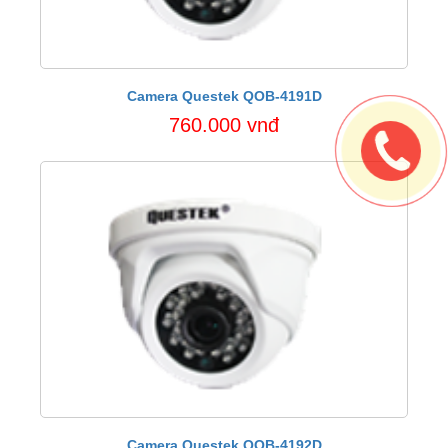
Camera Questek QOB-4191D
760.000 vnđ
Camera Questek QOB-4192D