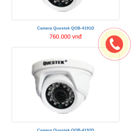
Camera Questek QOB-4191D
760.000 vnđ
Camera Questek QOB-4192D