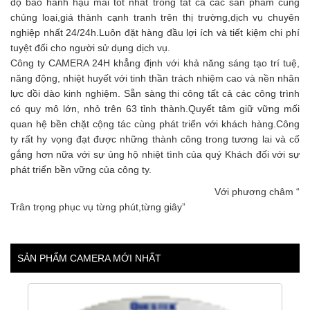
độ bảo hành hậu mãi tốt nhất trong tất cả các sản phẩm cùng
chủng loại,giá thành cạnh tranh trên thị trường,dịch vụ chuyên
nghiệp nhất 24/24h.Luôn đặt hàng đầu lợi ích và tiết kiệm chi phí
tuyệt đối cho người sử dụng dịch vụ.
Công ty CAMERA 24H khẳng định với khả năng sáng tạo trí tuệ,
năng động, nhiệt huyết với tinh thần trách nhiệm cao và nền nhân
lực dồi dào kinh nghiệm. Sẵn sàng thi công tất cả các công trình
có quy mô lớn, nhỏ trên 63 tỉnh thành.Quyết tâm giữ vững mối
quan hệ bền chặt cộng tác cùng phát triển với khách hàng.Công
ty rất hy vọng đạt được những thành công trong tương lai và cố
gắng hơn nữa với sự ủng hộ nhiệt tình của quý Khách đối với sự
phát triển bền vững của công ty.
Với phương châm “
Trân trọng phục vụ từng phút,từng giây”
SẢN PHẨM CAMERA MỚI NHẤT