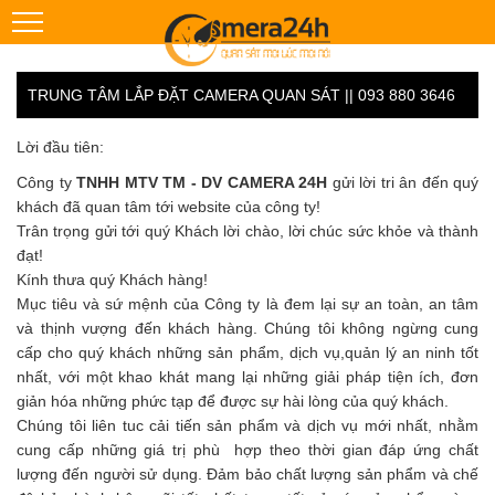
TRUNG TÂM LẮP ĐẶT CAMERA QUAN SÁT || 093 880 3646
Lời đầu tiên:
Công ty
TNHH MTV TM - DV CAMERA 24H
gửi lời tri ân đến quý
khách đã quan tâm tới website của công ty!
Trân trọng gửi tới quý Khách lời chào, lời chúc sức khỏe và thành
đạt!
Kính thưa quý Khách hàng!
Mục tiêu và sứ mệnh của Công ty là đem lại sự an toàn, an tâm
và thịnh vượng đến khách hàng. Chúng tôi không ngừng cung
cấp cho quý khách những sản phẩm, dịch vụ,quản lý an ninh tốt
nhất, với một khao khát mang lại những giải pháp tiện ích, đơn
giản hóa những phức tạp để được sự hài lòng của quý khách.
Chúng tôi liên tuc cải tiến sản phẩm và dịch vụ mới nhất, nhằm
cung cấp những giá trị phù hợp theo thời gian đáp ứng chất
lượng đến người sử dụng. Đảm bảo chất lượng sản phẩm và chế