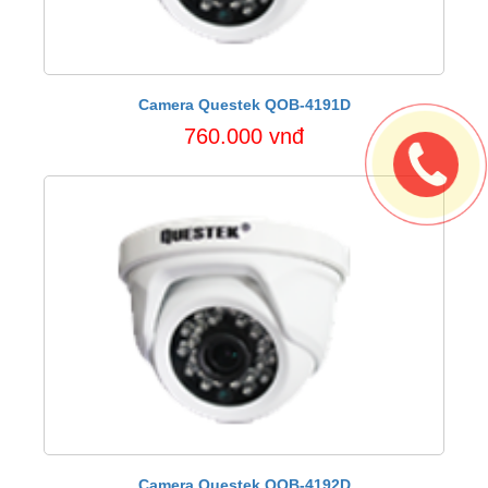
Camera Questek QOB-4191D
760.000 vnđ
Camera Questek QOB-4192D