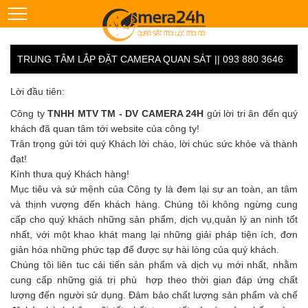
TRUNG TÂM LẮP ĐẶT CAMERA QUAN SÁT || 093 880 3646
Lời đầu tiên:
Công ty
TNHH MTV TM - DV CAMERA 24H
gửi lời tri ân đến quý
khách đã quan tâm tới website của công ty!
Trân trọng gửi tới quý Khách lời chào, lời chúc sức khỏe và thành
đạt!
Kính thưa quý Khách hàng!
Mục tiêu và sứ mệnh của Công ty là đem lại sự an toàn, an tâm
và thịnh vượng đến khách hàng. Chúng tôi không ngừng cung
cấp cho quý khách những sản phẩm, dịch vụ,quản lý an ninh tốt
nhất, với một khao khát mang lại những giải pháp tiện ích, đơn
giản hóa những phức tạp để được sự hài lòng của quý khách.
Chúng tôi liên tuc cải tiến sản phẩm và dịch vụ mới nhất, nhằm
cung cấp những giá trị phù hợp theo thời gian đáp ứng chất
lượng đến người sử dụng. Đảm bảo chất lượng sản phẩm và chế