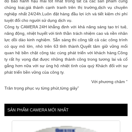
độ bảo hành hậu mãi tốt nhất trong tất cả các sản phẩm cùng
chủng loại,giá thành cạnh tranh trên thị trường,dịch vụ chuyên
nghiệp nhất 24/24h.Luôn đặt hàng đầu lợi ích và tiết kiệm chi phí
tuyệt đối cho người sử dụng dịch vụ.
Công ty CAMERA 24H khẳng định với khả năng sáng tạo trí tuệ,
năng động, nhiệt huyết với tinh thần trách nhiệm cao và nền nhân
lực dồi dào kinh nghiệm. Sẵn sàng thi công tất cả các công trình
có quy mô lớn, nhỏ trên 63 tỉnh thành.Quyết tâm giữ vững mối
quan hệ bền chặt cộng tác cùng phát triển với khách hàng.Công
ty rất hy vọng đạt được những thành công trong tương lai và cố
gắng hơn nữa với sự ủng hộ nhiệt tình của quý Khách đối với sự
phát triển bền vững của công ty.
Với phương châm “
Trân trọng phục vụ từng phút,từng giây”
SẢN PHẨM CAMERA MỚI NHẤT