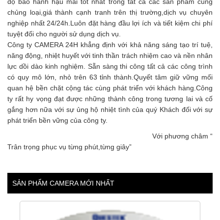
độ bảo hành hậu mãi tốt nhất trong tất cả các sản phẩm cùng
chủng loại,giá thành cạnh tranh trên thị trường,dịch vụ chuyên
nghiệp nhất 24/24h.Luôn đặt hàng đầu lợi ích và tiết kiệm chi phí
tuyệt đối cho người sử dụng dịch vụ.
Công ty CAMERA 24H khẳng định với khả năng sáng tạo trí tuệ,
năng động, nhiệt huyết với tinh thần trách nhiệm cao và nền nhân
lực dồi dào kinh nghiệm. Sẵn sàng thi công tất cả các công trình
có quy mô lớn, nhỏ trên 63 tỉnh thành.Quyết tâm giữ vững mối
quan hệ bền chặt cộng tác cùng phát triển với khách hàng.Công
ty rất hy vọng đạt được những thành công trong tương lai và cố
gắng hơn nữa với sự ủng hộ nhiệt tình của quý Khách đối với sự
phát triển bền vững của công ty.
Với phương châm “
Trân trọng phục vụ từng phút,từng giây”
SẢN PHẨM CAMERA MỚI NHẤT