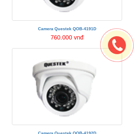
Camera Questek QOB-4191D
760.000 vnđ
Camera Questek QOB-4192D