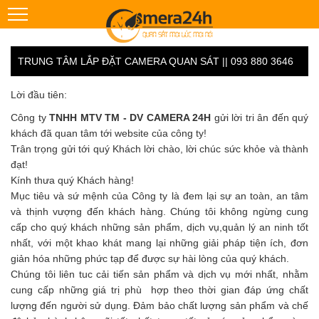
TRUNG TÂM LẮP ĐẶT CAMERA QUAN SÁT || 093 880 3646
Lời đầu tiên:
Công ty
TNHH MTV TM - DV CAMERA 24H
gửi lời tri ân đến quý
khách đã quan tâm tới website của công ty!
Trân trọng gửi tới quý Khách lời chào, lời chúc sức khỏe và thành
đạt!
Kính thưa quý Khách hàng!
Mục tiêu và sứ mệnh của Công ty là đem lại sự an toàn, an tâm
và thịnh vượng đến khách hàng. Chúng tôi không ngừng cung
cấp cho quý khách những sản phẩm, dịch vụ,quản lý an ninh tốt
nhất, với một khao khát mang lại những giải pháp tiện ích, đơn
giản hóa những phức tạp để được sự hài lòng của quý khách.
Chúng tôi liên tuc cải tiến sản phẩm và dịch vụ mới nhất, nhằm
cung cấp những giá trị phù hợp theo thời gian đáp ứng chất
lượng đến người sử dụng. Đảm bảo chất lượng sản phẩm và chế