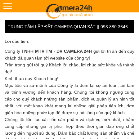
TRUNG TÂM LẮP ĐẶT CAMERA QUAN SÁT || 093 880 3646
Lời đầu tiên:
Công ty
TNHH MTV TM - DV CAMERA 24H
gửi lời tri ân đến quý
khách đã quan tâm tới website của công ty!
Trân trọng gửi tới quý Khách lời chào, lời chúc sức khỏe và thành
đạt!
Kính thưa quý Khách hàng!
Mục tiêu và sứ mệnh của Công ty là đem lại sự an toàn, an tâm
và thịnh vượng đến khách hàng. Chúng tôi không ngừng cung
cấp cho quý khách những sản phẩm, dịch vụ,quản lý an ninh tốt
nhất, với một khao khát mang lại những giải pháp tiện ích, đơn
giản hóa những phức tạp để được sự hài lòng của quý khách.
Chúng tôi liên tuc cải tiến sản phẩm và dịch vụ mới nhất, nhằm
cung cấp những giá trị phù hợp theo thời gian đáp ứng chất
lượng đến người sử dụng. Đảm bảo chất lượng sản phẩm và chế