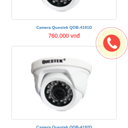
Camera Questek QOB-4191D
760.000 vnđ
Camera Questek QOB-4192D