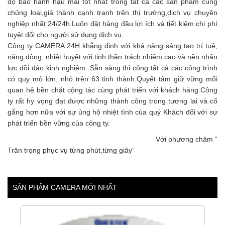
độ bảo hành hậu mãi tốt nhất trong tất cả các sản phẩm cùng
chủng loại,giá thành cạnh tranh trên thị trường,dịch vụ chuyên
nghiệp nhất 24/24h.Luôn đặt hàng đầu lợi ích và tiết kiệm chi phí
tuyệt đối cho người sử dụng dịch vụ.
Công ty CAMERA 24H khẳng định với khả năng sáng tạo trí tuệ,
năng động, nhiệt huyết với tinh thần trách nhiệm cao và nền nhân
lực dồi dào kinh nghiệm. Sẵn sàng thi công tất cả các công trình
có quy mô lớn, nhỏ trên 63 tỉnh thành.Quyết tâm giữ vững mối
quan hệ bền chặt cộng tác cùng phát triển với khách hàng.Công
ty rất hy vọng đạt được những thành công trong tương lai và cố
gắng hơn nữa với sự ủng hộ nhiệt tình của quý Khách đối với sự
phát triển bền vững của công ty.
Với phương châm “
Trân trọng phục vụ từng phút,từng giây”
SẢN PHẨM CAMERA MỚI NHẤT