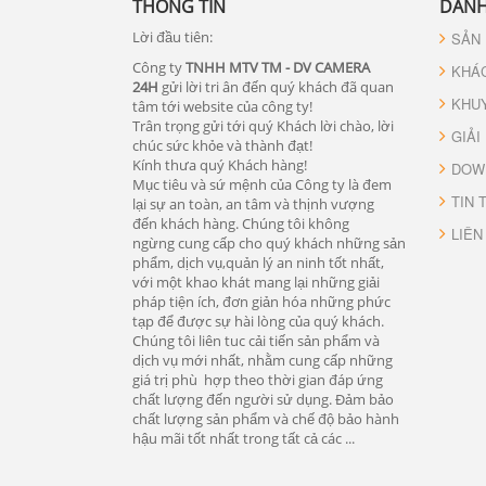
THÔNG TIN
DANH
Lời đầu tiên:
SẢN
Công ty
TNHH MTV TM - DV CAMERA
KHÁ
24H
gửi lời tri ân đến quý khách đã quan
KHU
tâm tới website của công ty!
Trân trọng gửi tới quý Khách lời chào, lời
GIẢI
chúc sức khỏe và thành đạt!
Kính thưa quý Khách hàng!
DOW
Mục tiêu và sứ mệnh của Công ty là đem
TIN 
lại sự an toàn, an tâm và thịnh vượng
đến khách hàng. Chúng tôi không
LIÊN
ngừng cung cấp cho quý khách những sản
phẩm, dịch vụ,quản lý an ninh tốt nhất,
với một khao khát mang lại những giải
pháp tiện ích, đơn giản hóa những phức
tạp để được sự hài lòng của quý khách.
Chúng tôi liên tuc cải tiến sản phẩm và
dịch vụ mới nhất, nhằm cung cấp những
giá trị phù hợp theo thời gian đáp ứng
chất lượng đến người sử dụng. Đảm bảo
chất lượng sản phẩm và chế độ bảo hành
hậu mãi tốt nhất trong tất cả các ...