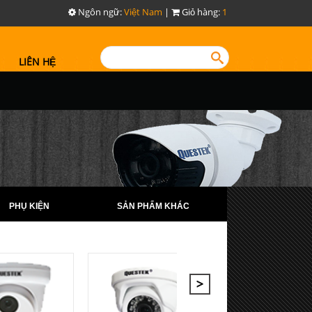
Ngôn ngữ:
Việt Nam
|
Giỏ hàng:
1
LIÊN HỆ
PHỤ KIỆN
SẢN PHẨM KHÁC