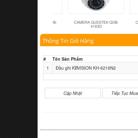
CAMERA QUESTEK QOB-
CAMERA QUESTEK QOB-
C
4162D
4163D
Thông Tin Giỏ Hàng
#
Tên Sản Phẩm
1
Đầu ghi KBVISION KH-6216N2