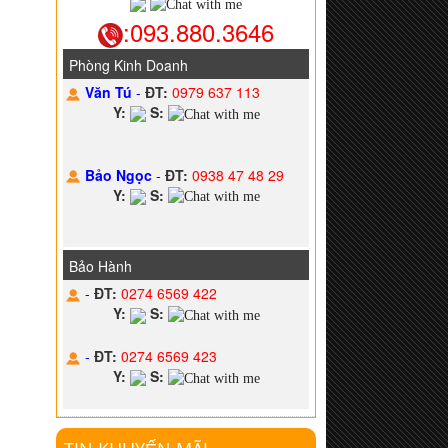
:093.880.3646
Phòng Kinh Doanh
Văn Tú
-
ĐT:
0979 637 113
Y:
S:
Bảo Ngọc
-
ĐT:
0938 47 48 29
Y:
S:
Bảo Hành
-
ĐT:
0274 6569 422
Y:
S:
-
ĐT:
0274 6569 423
Y:
S: