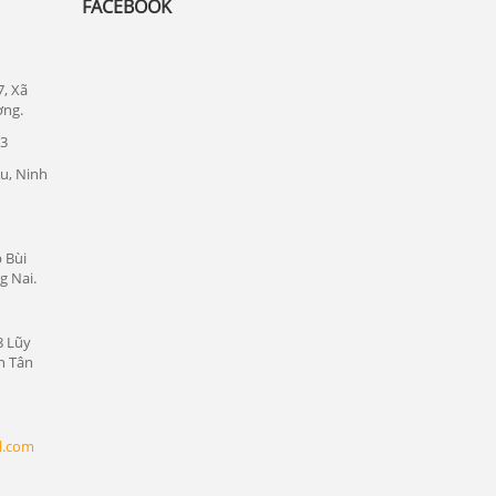
FACEBOOK
Đức
Lắp đặt camera quan sát tại quận 1
7, Xã
Lắp đặt camera quan sát tại quận tân bình
ơng.
Chuyên lắp đặt camera tại các khu công
23
nghiệp tại Bình Dương
u, Ninh
Lắp đặt camera quan sát tại Bàu Bàng,
Bình Dương
Lắp đặt camera quan sát tại Bến Cát,
 Bùi
g Nai.
Bình Dương
Lắp đặt camera quan sát tại Phú Giáo,
Bình Dương
8 Lũy
n Tân
Lắp đặt camera quan sát tại Dầu Tiếng,
Bình Dương
Lắp đặt camera quan sát tại Thủ Dầu
l.com
Một, Bình Dương
Lắp đặt camera quan sát tại Thuận An,