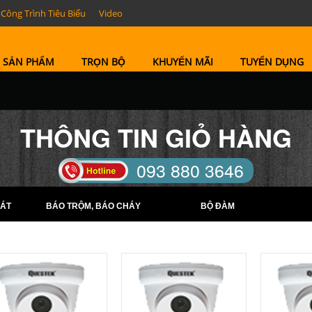
Công Trình Tiêu Biểu
Video
SẢN PHẨM
TRỌN BỘ
KHUYẾN MÃI
TUYỂN DỤNG
THÔNG TIN GIỎ HÀNG
093 880 3646
TELL: (0274) 6569422 -
ÁT
BÁO TRỘM, BÁO CHÁY
BỘ ĐÀM
(0274) 6569423