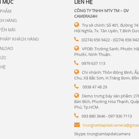
 MỤC
LIÊN HỆ
CÔNG TY TNHH MTV TM – DV
 PHẨM
CAMERA24H
CH HÀNG
Trụ sở chính: Số 401, đường 74
YẾN MÃI
Hội Nghĩa, Tx. Tân Uyên, T.Bình Dư
 PHÁP KHÁCH HÀNG
(0274) 656 9422 - (0274) 656 94
NLOAD
VPDĐ: Trường Sanh, Phước Hậ
Phước, Ninh Thuận.
TỨC
0979 637 113
 HỆ
Chi nhánh: Thôn Đông Bình, Ấp
Chu, Xã Bắc Sơn, H.Trảng Bom, Đồn
0938 47 48 29
Demo trưng bày sản phẩm: 27
Bán Bích, Phường Hòa Thạnh, Quậ
Phú, Tp.HCM.
093 880 3646 - 097 936 7113
trungtamlapdatcamera@gmai
Skype: trungtamlapdatcamera