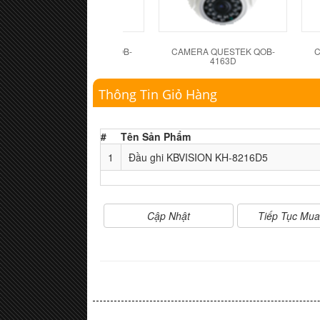
CAMERA QUESTEK QOB-
CAMERA QUESTEK QOB-
C
4162D
4163D
Thông Tin Giỏ Hàng
#
Tên Sản Phẩm
1
Đầu ghi KBVISION KH-8216D5