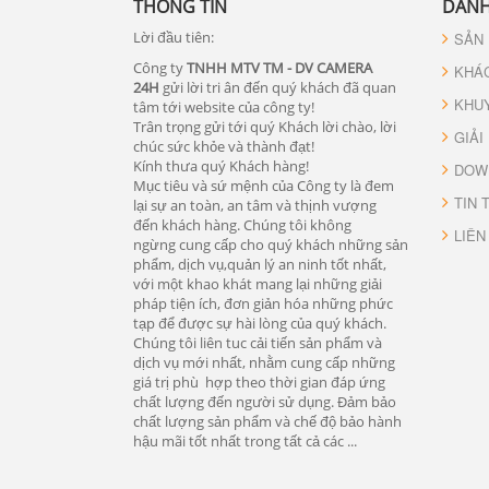
THÔNG TIN
DANH
Lời đầu tiên:
SẢN
Công ty
TNHH MTV TM - DV CAMERA
KHÁ
24H
gửi lời tri ân đến quý khách đã quan
KHU
tâm tới website của công ty!
Trân trọng gửi tới quý Khách lời chào, lời
GIẢI
chúc sức khỏe và thành đạt!
Kính thưa quý Khách hàng!
DOW
Mục tiêu và sứ mệnh của Công ty là đem
TIN 
lại sự an toàn, an tâm và thịnh vượng
đến khách hàng. Chúng tôi không
LIÊN
ngừng cung cấp cho quý khách những sản
phẩm, dịch vụ,quản lý an ninh tốt nhất,
với một khao khát mang lại những giải
pháp tiện ích, đơn giản hóa những phức
tạp để được sự hài lòng của quý khách.
Chúng tôi liên tuc cải tiến sản phẩm và
dịch vụ mới nhất, nhằm cung cấp những
giá trị phù hợp theo thời gian đáp ứng
chất lượng đến người sử dụng. Đảm bảo
chất lượng sản phẩm và chế độ bảo hành
hậu mãi tốt nhất trong tất cả các ...