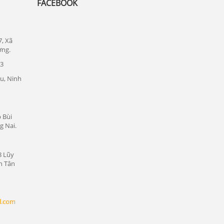
FACEBOOK
Lắp đặt camera quan sát tại quận 7
Lắp đặt camera quan sát tại quận Thủ
Đức
7, Xã
Lắp đặt camera quan sát tại quận 1
ơng.
23
Lắp đặt camera quan sát tại quận tân bình
u, Ninh
Chuyên lắp đặt camera tại các khu công
nghiệp tại Bình Dương
Lắp đặt camera quan sát tại Bàu Bàng,
 Bùi
Bình Dương
g Nai.
Lắp đặt camera quan sát tại Bến Cát,
Bình Dương
8 Lũy
n Tân
Lắp đặt camera quan sát tại Phú Giáo,
Bình Dương
Lắp đặt camera quan sát tại Dầu Tiếng,
l.com
Bình Dương
Lắp đặt camera quan sát tại Thủ Dầu