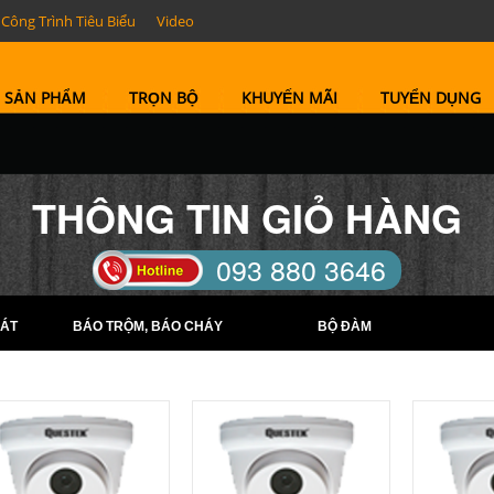
Công Trình Tiêu Biểu
Video
SẢN PHẨM
TRỌN BỘ
KHUYẾN MÃI
TUYỂN DỤNG
THÔNG TIN GIỎ HÀNG
093 880 3646
TELL: (0274) 6569422 -
ÁT
BÁO TRỘM, BÁO CHÁY
BỘ ĐÀM
(0274) 6569423