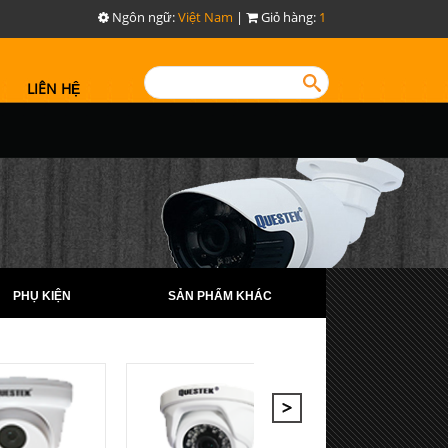
Ngôn ngữ:
Việt Nam
|
Giỏ hàng:
1
LIÊN HỆ
PHỤ KIỆN
SẢN PHẨM KHÁC