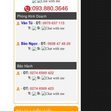
:093.880.3646
Phòng Kinh Doanh
Văn Tú
-
ĐT:
0979 637 113
Y:
S:
Bảo Ngọc
-
ĐT:
0938 47 48 29
Y:
S:
Bảo Hành
-
ĐT:
0274 6569 422
Y:
S:
-
ĐT:
0274 6569 423
Y:
S: