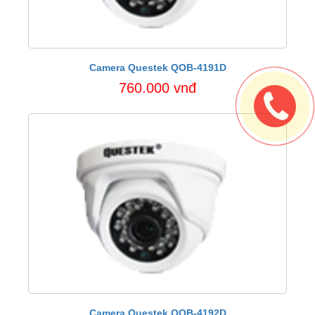
Camera Questek QOB-4191D
760.000 vnđ
Camera Questek QOB-4192D