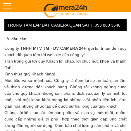
TRUNG TÂM LẮP ĐẶT CAMERA QUAN SÁT || 093 880 3646
Lời đầu tiên:
Công ty
TNHH MTV TM - DV CAMERA 24H
gửi lời tri ân đến quý
khách đã quan tâm tới website của công ty!
Trân trọng gửi tới quý Khách lời chào, lời chúc sức khỏe và thành
đạt!
Kính thưa quý Khách hàng!
Mục tiêu và sứ mệnh của Công ty là đem lại sự an toàn, an tâm
và thịnh vượng đến khách hàng. Chúng tôi không ngừng cung
cấp cho quý khách những sản phẩm, dịch vụ,quản lý an ninh tốt
nhất, với một khao khát mang lại những giải pháp tiện ích, đơn
giản hóa những phức tạp để được sự hài lòng của quý khách.
Chúng tôi liên tuc cải tiến sản phẩm và dịch vụ mới nhất, nhằm
cung cấp những giá trị phù hợp theo thời gian đáp ứng chất
lượng đến người sử dụng. Đảm bảo chất lượng sản phẩm và chế