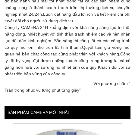
độ bảo hành hậu mãi tốt nhất trong tất cả các sản phẩm cùng
chủng loại,giá thành cạnh tranh trên thị trường,dịch vụ chuyên
nghiệp nhất 24/24h.Luôn đặt hàng đầu lợi ích và tiết kiệm chi phí
tuyệt đối cho người sử dụng dịch vụ.
Công ty CAMERA 24H khẳng định với khả năng sáng tạo trí tuệ,
năng động, nhiệt huyết với tinh thần trách nhiệm cao và nền nhân
lực dồi dào kinh nghiệm. Sẵn sàng thi công tất cả các công trình
có quy mô lớn, nhỏ trên 63 tỉnh thành.Quyết tâm giữ vững mối
quan hệ bền chặt cộng tác cùng phát triển với khách hàng.Công
ty rất hy vọng đạt được những thành công trong tương lai và cố
gắng hơn nữa với sự ủng hộ nhiệt tình của quý Khách đối với sự
phát triển bền vững của công ty.
Với phương châm “
Trân trọng phục vụ từng phút,từng giây”
SẢN PHẨM CAMERA MỚI NHẤT