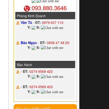
:093.880.3646
Phòng Kinh Doanh
Văn Tú
-
ĐT:
0979 637 113
Y:
S:
Bảo Ngọc
-
ĐT:
0938 47 48 29
Y:
S:
Bảo Hành
-
ĐT:
0274 6569 422
Y:
S:
-
ĐT:
0274 6569 423
Y:
S: