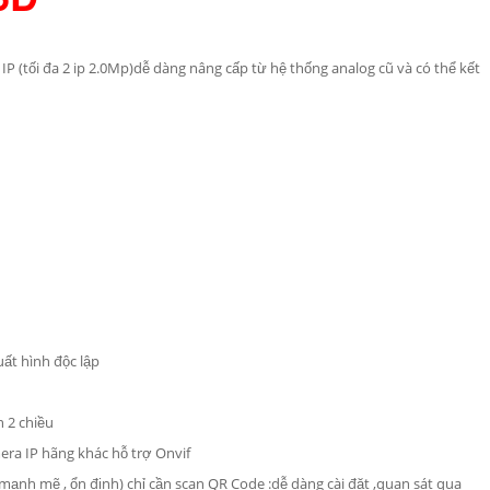
 IP (tối đa 2 ip 2.0Mp)dễ dàng nâng cấp từ hệ thống analog cũ và có thể kết
ất hình độc lập
h 2 chiều
mera IP hãng khác hỗ trợ Onvif
 mạnh mẽ , ổn định) chỉ cần scan QR Code :dễ dàng cài đặt ,quan sát qua