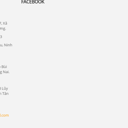
FACEBOOK
Lắp đặt camera quan sát tại quận 1
Lắp đặt camera quan sát tại quận tân bình
7, Xã
ơng.
Chuyên lắp đặt camera tại các khu công
nghiệp tại Bình Dương
23
Lắp đặt camera quan sát tại Bàu Bàng,
u, Ninh
Bình Dương
Lắp đặt camera quan sát tại Bến Cát,
Bình Dương
 Bùi
g Nai.
Lắp đặt camera quan sát tại Phú Giáo,
Bình Dương
8 Lũy
Lắp đặt camera quan sát tại Dầu Tiếng,
n Tân
Bình Dương
Lắp đặt camera quan sát tại Thủ Dầu
Một, Bình Dương
l.com
Lắp đặt camera quan sát tại Thuận An,
Bình Dương