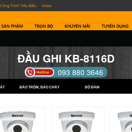
Công Trình Tiêu Biểu
Video
SẢN PHẨM
TRỌN BỘ
KHUYẾN MÃI
TUYỂN DỤNG
ĐẦU GHI KB-8116D
093 880 3646
TELL: (0274) 6569422 -
ÁT
BÁO TRỘM, BÁO CHÁY
BỘ ĐÀM
(0274) 6569423