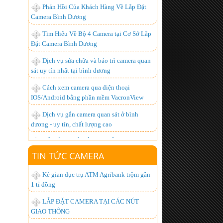
Tìm Hiểu Về Bộ 4 Camera tại Cơ Sở Lắp
Đặt Camera Bình Dương
Dịch vụ sửa chữa và bảo trì camera quan
sát uy tín nhất tại bình dương
Cách xem camera qua điện thoại
IOS/Android bằng phần mềm VacronView
Dịch vụ gắn camera quan sát ở bình
dương - uy tín, chất lượng cao
BỘ ĐÀM GIÁ RẺ, CHUYÊN DỤNG,
CHẤT LƯỢNG NHẤT HIỆN NAY
Lắp đặt camera giá bao nhiêu là hợp lý
nhất ?
TIN TỨC CAMERA
Hơn 1.000 khách hàng đã trở thành
người tiêu dùng thông minh, còn bạn thì sao?
Kẻ gian đục trụ ATM Agribank trộm gần
1 tỉ đồng
Lắp đặt camera quan sát góc rộng xem
được qua mạng từ xa
LẮP ĐẶT CAMERA TẠI CÁC NÚT
GIAO THÔNG
Chuyên Lắp đặt camera tại kcn đồng nai