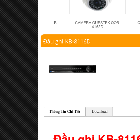
CAMERA QUESTEK QOB-
CAMERA QUESTEK QOB-
C
4162D
4163D
Đầu ghi KB-8116D
Thông Tin Chi Tiết
Download
Đầu ghi KB-811