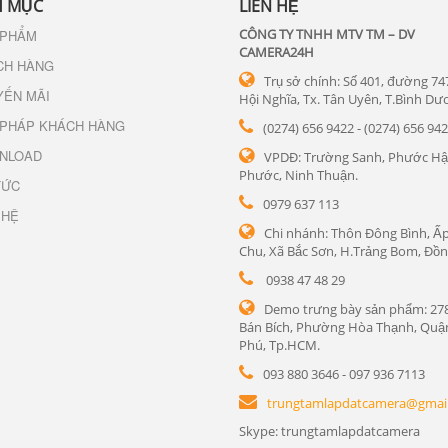
 MỤC
LIÊN HỆ
CÔNG TY TNHH MTV TM – DV
 PHẨM
CAMERA24H
CH HÀNG
Trụ sở chính: Số 401, đường 74
YẾN MÃI
Hội Nghĩa, Tx. Tân Uyên, T.Bình Dư
 PHÁP KHÁCH HÀNG
(0274) 656 9422 - (0274) 656 94
NLOAD
VPDĐ: Trường Sanh, Phước Hậ
Phước, Ninh Thuận.
TỨC
0979 637 113
 HỆ
Chi nhánh: Thôn Đông Bình, Ấp
Chu, Xã Bắc Sơn, H.Trảng Bom, Đồn
0938 47 48 29
Demo trưng bày sản phẩm: 27
Bán Bích, Phường Hòa Thạnh, Quậ
Phú, Tp.HCM.
093 880 3646 - 097 936 7113
trungtamlapdatcamera@gmai
Skype: trungtamlapdatcamera