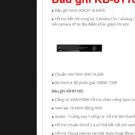
● Đầu ghi hình HDCVI 16 kênh
● Hỗ trợ kết nối cùng lúc Camera CVI / analog /
nối camera IP từ địa điểm khác giảm chi phí
● Chuẩn nén hình ảnh: H.264
●Ghi hình ở độ phân giải 1080P, 720P
Đầu ghi KB-8116D
● Cổng ra: VGA/HDMI hỗ trợ chức năng Spot xu
● Xem lại: 16 kênh đồng thời
● Audio : 1 cổng vào 1 cổng ra , hỗ trợ âm than
● Hỗ trợ chuẩn Onvif 2.4 có thể kết nối với ca
● Hỗ trợ Cloud (server tại Việt Nam hoạt động