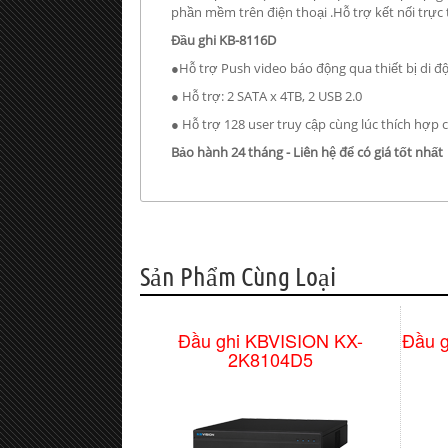
phần mềm trên điện thoại .Hỗ trợ kết nối trực 
Đầu ghi KB-8116D
●Hỗ trợ Push video báo động qua thiết bị di
● Hỗ trợ: 2 SATA x 4TB, 2 USB 2.0
● Hỗ trợ 128 user truy cập cùng lúc thích hợp
Bảo hành 24 tháng - Liên hệ để có giá tốt nhất
Sản Phẩm Cùng Loại
Đầu ghi KBVISION KX-
Đầu 
2K8104D5