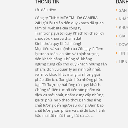
THÔNG TIN
DANH
Lời đầu tiên:
SẢN
Công ty
TNHH MTV TM - DV CAMERA
KHÁ
24H
gửi lời tri ân đến quý khách đã quan
KHU
tâm tới website của công ty!
Trân trọng gửi tới quý Khách lời chào, lời
GIẢI
chúc sức khỏe và thành đạt!
Kính thưa quý Khách hàng!
DOW
Mục tiêu và sứ mệnh của Công ty là đem
TIN 
lại sự an toàn, an tâm và thịnh vượng
đến khách hàng. Chúng tôi không
LIÊN
ngừng cung cấp cho quý khách những sản
phẩm, dịch vụ,quản lý an ninh tốt nhất,
với một khao khát mang lại những giải
pháp tiện ích, đơn giản hóa những phức
tạp để được sự hài lòng của quý khách.
Chúng tôi liên tuc cải tiến sản phẩm và
dịch vụ mới nhất, nhằm cung cấp những
giá trị phù hợp theo thời gian đáp ứng
chất lượng đến người sử dụng. Đảm bảo
chất lượng sản phẩm và chế độ bảo hành
hậu mãi tốt nhất trong tất cả các ...