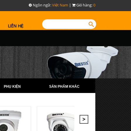
Ngôn ngữ:
Việt Nam
|
Giỏ hàng:
0
LIÊN HỆ
PHỤ KIỆN
SẢN PHẨM KHÁC