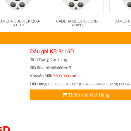
AMERA QUESTEK QOB-
CAMERA QUESTEK QOB-
CAMERA 
4181D
4182D
Đầu ghi KB-8116D
Tình Trạng:
Còn hàng
Giá Gốc:
10.100.000 vnđ
Khuyến Mãi:
9.500.000 vnđ
Đặt Hàng:
093 880 3646 Tell: (0274) 6569422 - (0274) 65694
Thêm vào Giỏ Hàng
6D