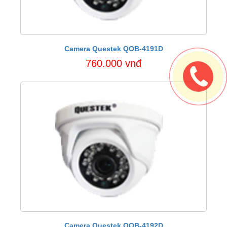
Camera Questek QOB-4191D
760.000 vnđ
Camera Questek QOB-4192D