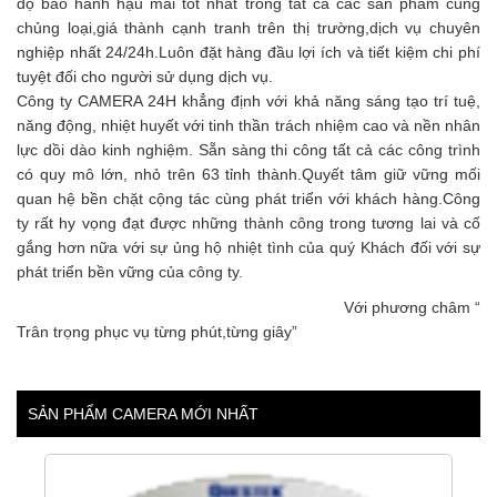
độ bảo hành hậu mãi tốt nhất trong tất cả các sản phẩm cùng
chủng loại,giá thành cạnh tranh trên thị trường,dịch vụ chuyên
nghiệp nhất 24/24h.Luôn đặt hàng đầu lợi ích và tiết kiệm chi phí
tuyệt đối cho người sử dụng dịch vụ.
Công ty CAMERA 24H khẳng định với khả năng sáng tạo trí tuệ,
năng động, nhiệt huyết với tinh thần trách nhiệm cao và nền nhân
lực dồi dào kinh nghiệm. Sẵn sàng thi công tất cả các công trình
có quy mô lớn, nhỏ trên 63 tỉnh thành.Quyết tâm giữ vững mối
quan hệ bền chặt cộng tác cùng phát triển với khách hàng.Công
ty rất hy vọng đạt được những thành công trong tương lai và cố
gắng hơn nữa với sự ủng hộ nhiệt tình của quý Khách đối với sự
phát triển bền vững của công ty.
Với phương châm “
Trân trọng phục vụ từng phút,từng giây”
SẢN PHẨM CAMERA MỚI NHẤT