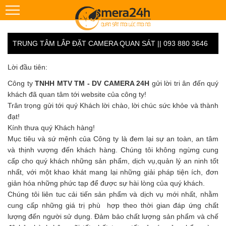
TRUNG TÂM LẮP ĐẶT CAMERA QUAN SÁT || 093 880 3646
Lời đầu tiên:
Công ty
TNHH MTV TM - DV CAMERA 24H
gửi lời tri ân đến quý
khách đã quan tâm tới website của công ty!
Trân trọng gửi tới quý Khách lời chào, lời chúc sức khỏe và thành
đạt!
Kính thưa quý Khách hàng!
Mục tiêu và sứ mệnh của Công ty là đem lại sự an toàn, an tâm
và thịnh vượng đến khách hàng. Chúng tôi không ngừng cung
cấp cho quý khách những sản phẩm, dịch vụ,quản lý an ninh tốt
nhất, với một khao khát mang lại những giải pháp tiện ích, đơn
giản hóa những phức tạp để được sự hài lòng của quý khách.
Chúng tôi liên tuc cải tiến sản phẩm và dịch vụ mới nhất, nhằm
cung cấp những giá trị phù hợp theo thời gian đáp ứng chất
lượng đến người sử dụng. Đảm bảo chất lượng sản phẩm và chế