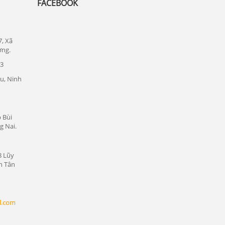
FACEBOOK
Đức
Lắp đặt camera quan sát tại quận 1
Lắp đặt camera quan sát tại quận tân bình
7, Xã
ơng.
Chuyên lắp đặt camera tại các khu công
23
nghiệp tại Bình Dương
u, Ninh
Lắp đặt camera quan sát tại Bàu Bàng,
Bình Dương
Lắp đặt camera quan sát tại Bến Cát,
 Bùi
Bình Dương
g Nai.
Lắp đặt camera quan sát tại Phú Giáo,
Bình Dương
8 Lũy
n Tân
Lắp đặt camera quan sát tại Dầu Tiếng,
Bình Dương
Lắp đặt camera quan sát tại Thủ Dầu
l.com
Một, Bình Dương
Lắp đặt camera quan sát tại Thuận An,