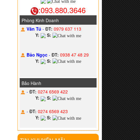
:093.880.3646
Phòng Kinh Doanh
Văn Tú
-
ĐT:
0979 637 113
Y:
S:
Bảo Ngọc
-
ĐT:
0938 47 48 29
Y:
S:
Bảo Hành
-
ĐT:
0274 6569 422
Y:
S:
-
ĐT:
0274 6569 423
Y:
S: