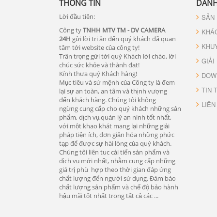
THÔNG TIN
DANH
Lời đầu tiên:
SẢN
Công ty
TNHH MTV TM - DV CAMERA
KHÁ
24H
gửi lời tri ân đến quý khách đã quan
KHU
tâm tới website của công ty!
Trân trọng gửi tới quý Khách lời chào, lời
GIẢI
chúc sức khỏe và thành đạt!
Kính thưa quý Khách hàng!
DOW
Mục tiêu và sứ mệnh của Công ty là đem
TIN 
lại sự an toàn, an tâm và thịnh vượng
đến khách hàng. Chúng tôi không
LIÊN
ngừng cung cấp cho quý khách những sản
phẩm, dịch vụ,quản lý an ninh tốt nhất,
với một khao khát mang lại những giải
pháp tiện ích, đơn giản hóa những phức
tạp để được sự hài lòng của quý khách.
Chúng tôi liên tuc cải tiến sản phẩm và
dịch vụ mới nhất, nhằm cung cấp những
giá trị phù hợp theo thời gian đáp ứng
chất lượng đến người sử dụng. Đảm bảo
chất lượng sản phẩm và chế độ bảo hành
hậu mãi tốt nhất trong tất cả các ...