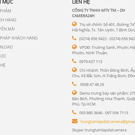
 MỤC
LIÊN HỆ
CÔNG TY TNHH MTV TM – DV
 PHẨM
CAMERA24H
CH HÀNG
Trụ sở chính: Số 401, đường 74
YẾN MÃI
Hội Nghĩa, Tx. Tân Uyên, T.Bình Dư
 PHÁP KHÁCH HÀNG
(0274) 656 9422 - (0274) 656 94
NLOAD
VPDĐ: Trường Sanh, Phước Hậ
Phước, Ninh Thuận.
TỨC
0979 637 113
 HỆ
Chi nhánh: Thôn Đông Bình, Ấp
Chu, Xã Bắc Sơn, H.Trảng Bom, Đồn
0938 47 48 29
Demo trưng bày sản phẩm: 27
Bán Bích, Phường Hòa Thạnh, Quậ
Phú, Tp.HCM.
093 880 3646 - 097 936 7113
trungtamlapdatcamera@gmai
Skype: trungtamlapdatcamera