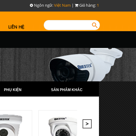
Ngôn ngữ:
Việt Nam
|
Giỏ hàng:
1
LIÊN HỆ
PHỤ KIỆN
SẢN PHẨM KHÁC