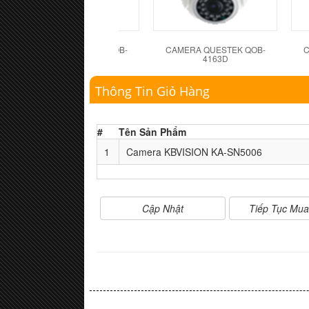
CAMERA QUESTEK QOB-
CAMERA QUESTEK QOB-
C
4162D
4163D
Thông Tin Giỏ Hàng
#
Tên Sản Phẩm
1
Camera KBVISION KA-SN5006