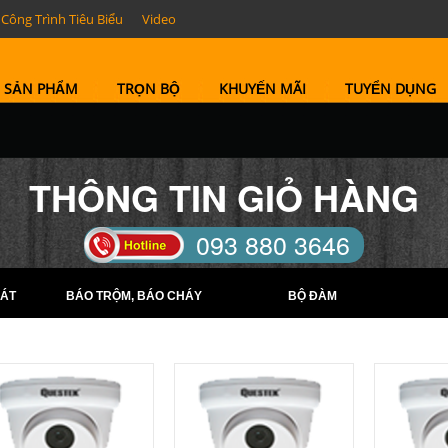
Công Trình Tiêu Biểu
Video
SẢN PHẨM
TRỌN BỘ
KHUYẾN MÃI
TUYỂN DỤNG
THÔNG TIN GIỎ HÀNG
093 880 3646
TELL: (0274) 6569422 -
ÁT
BÁO TRỘM, BÁO CHÁY
BỘ ĐÀM
(0274) 6569423