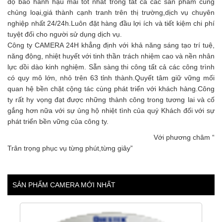
độ bảo hành hậu mãi tốt nhất trong tất cả các sản phẩm cùng
chủng loại,giá thành cạnh tranh trên thị trường,dịch vụ chuyên
nghiệp nhất 24/24h.Luôn đặt hàng đầu lợi ích và tiết kiệm chi phí
tuyệt đối cho người sử dụng dịch vụ.
Công ty CAMERA 24H khẳng định với khả năng sáng tạo trí tuệ,
năng động, nhiệt huyết với tinh thần trách nhiệm cao và nền nhân
lực dồi dào kinh nghiệm. Sẵn sàng thi công tất cả các công trình
có quy mô lớn, nhỏ trên 63 tỉnh thành.Quyết tâm giữ vững mối
quan hệ bền chặt cộng tác cùng phát triển với khách hàng.Công
ty rất hy vọng đạt được những thành công trong tương lai và cố
gắng hơn nữa với sự ủng hộ nhiệt tình của quý Khách đối với sự
phát triển bền vững của công ty.
Với phương châm “
Trân trọng phục vụ từng phút,từng giây”
SẢN PHẨM CAMERA MỚI NHẤT