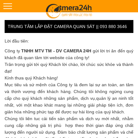
TRUNG TÂM LẮP ĐẶT CAMERA QUAN SÁT || 093 880 3646
Lời đầu tiên:
Công ty
TNHH MTV TM - DV CAMERA 24H
gửi lời tri ân đến quý
khách đã quan tâm tới website của công ty!
Trân trọng gửi tới quý Khách lời chào, lời chúc sức khỏe và thành
đạt!
Kính thưa quý Khách hàng!
Mục tiêu và sứ mệnh của Công ty là đem lại sự an toàn, an tâm
và thịnh vượng đến khách hàng. Chúng tôi không ngừng cung
cấp cho quý khách những sản phẩm, dịch vụ,quản lý an ninh tốt
nhất, với một khao khát mang lại những giải pháp tiện ích, đơn
giản hóa những phức tạp để được sự hài lòng của quý khách.
Chúng tôi liên tuc cải tiến sản phẩm và dịch vụ mới nhất, nhằm
cung cấp những giá trị phù hợp theo thời gian đáp ứng chất
lượng đến người sử dụng. Đảm bảo chất lượng sản phẩm và chế