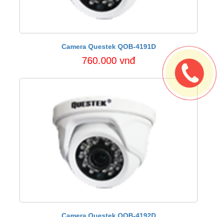
Camera Questek QOB-4191D
760.000 vnđ
Camera Questek QOB-4192D