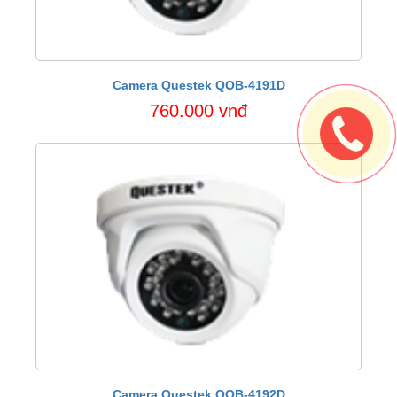
Camera Questek QOB-4191D
760.000 vnđ
Camera Questek QOB-4192D