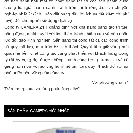
độ bảo hành hậu mãi tốt nhất trong tất cả các sản phẩm cùng
chủng loại,giá thành cạnh tranh trên thị trường,dịch vụ chuyên
nghiệp nhất 24/24h.Luôn đặt hàng đầu lợi ích và tiết kiệm chi phí
tuyệt đối cho người sử dụng dịch vụ.
Công ty CAMERA 24H khẳng định với khả năng sáng tạo trí tuệ,
năng động, nhiệt huyết với tinh thần trách nhiệm cao và nền nhân
lực dồi dào kinh nghiệm. Sẵn sàng thi công tất cả các công trình
có quy mô lớn, nhỏ trên 63 tỉnh thành.Quyết tâm giữ vững mối
quan hệ bền chặt cộng tác cùng phát triển với khách hàng.Công
ty rất hy vọng đạt được những thành công trong tương lai và cố
gắng hơn nữa với sự ủng hộ nhiệt tình của quý Khách đối với sự
phát triển bền vững của công ty.
Với phương châm “
Trân trọng phục vụ từng phút,từng giây”
SẢN PHẨM CAMERA MỚI NHẤT