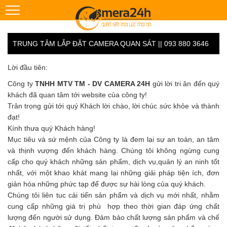
TRUNG TÂM LẮP ĐẶT CAMERA QUAN SÁT || 093 880 3646
Lời đầu tiên:
Công ty
TNHH MTV TM - DV CAMERA 24H
gửi lời tri ân đến quý
khách đã quan tâm tới website của công ty!
Trân trọng gửi tới quý Khách lời chào, lời chúc sức khỏe và thành
đạt!
Kính thưa quý Khách hàng!
Mục tiêu và sứ mệnh của Công ty là đem lại sự an toàn, an tâm
và thịnh vượng đến khách hàng. Chúng tôi không ngừng cung
cấp cho quý khách những sản phẩm, dịch vụ,quản lý an ninh tốt
nhất, với một khao khát mang lại những giải pháp tiện ích, đơn
giản hóa những phức tạp để được sự hài lòng của quý khách.
Chúng tôi liên tuc cải tiến sản phẩm và dịch vụ mới nhất, nhằm
cung cấp những giá trị phù hợp theo thời gian đáp ứng chất
lượng đến người sử dụng. Đảm bảo chất lượng sản phẩm và chế