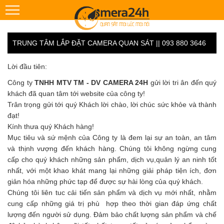
TRUNG TÂM LẮP ĐẶT CAMERA QUAN SÁT || 093 880 3646
Lời đầu tiên:
Công ty
TNHH MTV TM - DV CAMERA 24H
gửi lời tri ân đến quý
khách đã quan tâm tới website của công ty!
Trân trọng gửi tới quý Khách lời chào, lời chúc sức khỏe và thành
đạt!
Kính thưa quý Khách hàng!
Mục tiêu và sứ mệnh của Công ty là đem lại sự an toàn, an tâm
và thịnh vượng đến khách hàng. Chúng tôi không ngừng cung
cấp cho quý khách những sản phẩm, dịch vụ,quản lý an ninh tốt
nhất, với một khao khát mang lại những giải pháp tiện ích, đơn
giản hóa những phức tạp để được sự hài lòng của quý khách.
Chúng tôi liên tuc cải tiến sản phẩm và dịch vụ mới nhất, nhằm
cung cấp những giá trị phù hợp theo thời gian đáp ứng chất
lượng đến người sử dụng. Đảm bảo chất lượng sản phẩm và chế