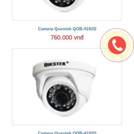
Camera Questek QOB-4191D
760.000 vnđ
Camera Questek QOB-4192D