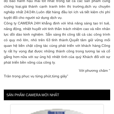
độ bảo hành hậu mãi tốt nhất trong tất cả các sản phẩm cùng
chủng loại,giá thành cạnh tranh trên thị trường,dịch vụ chuyên
nghiệp nhất 24/24h.Luôn đặt hàng đầu lợi ích và tiết kiệm chi phí
tuyệt đối cho người sử dụng dịch vụ.
Công ty CAMERA 24H khẳng định với khả năng sáng tạo trí tuệ,
năng động, nhiệt huyết với tinh thần trách nhiệm cao và nền nhân
lực dồi dào kinh nghiệm. Sẵn sàng thi công tất cả các công trình
có quy mô lớn, nhỏ trên 63 tỉnh thành.Quyết tâm giữ vững mối
quan hệ bền chặt cộng tác cùng phát triển với khách hàng.Công
ty rất hy vọng đạt được những thành công trong tương lai và cố
gắng hơn nữa với sự ủng hộ nhiệt tình của quý Khách đối với sự
phát triển bền vững của công ty.
Với phương châm “
Trân trọng phục vụ từng phút,từng giây”
SẢN PHẨM CAMERA MỚI NHẤT